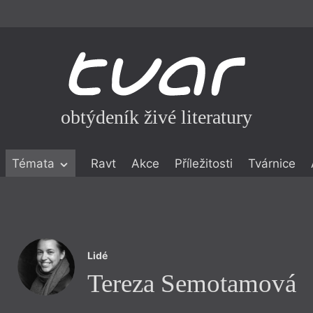
obtýdeník živé literatury
Témata
Ravt
Akce
Příležitosti
Tvárnice
ické literatuře
icistika
zí
Lidé
eflexe
Tereza Semotamová
onialismu