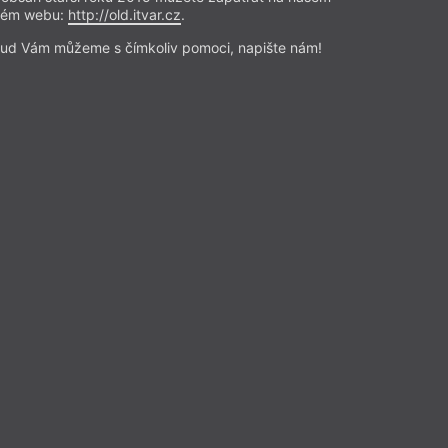
í do svítání. A dál?
rém webu:
http://old.itvar.cz
.
lektuje Jan M. Heller
ud Vám můžeme s čímkoliv pomoci, napište nám!
t není zřejmě důsledkem
é invence, ale záměru. Přestože,
ženeme, můžeme otevřít knihu a
koli stránce a zas tak moc nám
k to docela drží pohromadě.
Přečíst
nze a reflexe
– Dvakrát
Z čísla 18/2024