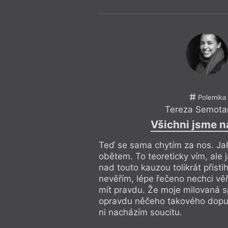
Polemika
Tereza Semot
Všichni jsme n
Teď se sama chytím za nos. Ja
obětem. To teoreticky vím, ale 
nad touto kauzou tolikrát přisti
nevěřím, lépe řečeno nechci vě
mít pravdu. Že moje milovaná s
opravdu něčeho takového dopust
ni nacházím soucitu.