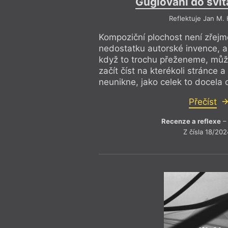
Guglování do svítá
Reflektuje Jan M. 
Kompoziční plochost není zřej
nedostatku autorské invence, a
když to trochu přeženeme, můž
začít číst na kterékoli stránce
neunikne, jako celek to docela
Přečíst
Recenze a reflexe
– 
Z čísla 18/202