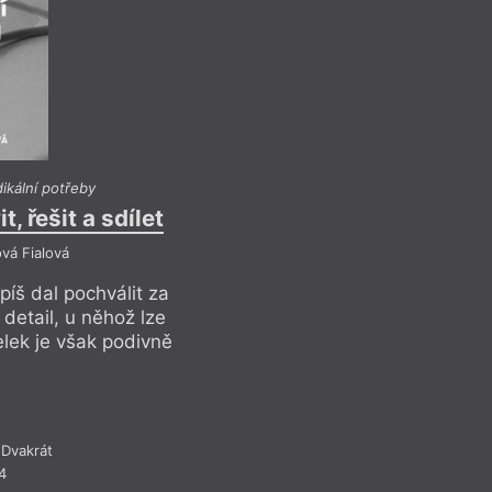
ikální potřeby
Tereza Se
, řešit a sdílet
Radikální potř
vá Fialová
Reflekt
š dal pochválit za
Román Semotamové b
 detail, u něhož lze
jednotlivé pasáže, p
celek je však podivně
prodlít či se jím po
rozbíhavý a mnoho
Dvakrát
Rece
4