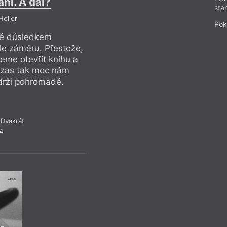
ní. A dál?
Guglován
sta
Heller
Ref
Pok
mě důsledkem
Kompoziční plochos
le záměru. Přestože,
nedostatku autorsk
eme otevřít knihu a
když to trochu pře
 a zas tak moc nám
začít číst na které
 drží pohromadě.
neunikne, jako cele
Dvakrát
Rece
4