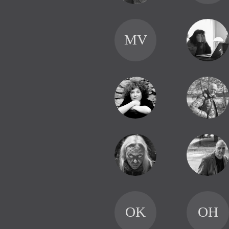
MV
OK
OH