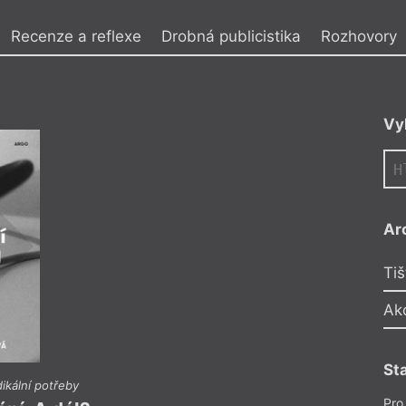
y
Recenze a reflexe
Drobná publicistika
Rozhovory
Aut
Dir
Vy
aktorka. Vystudovala
JAMU, německý jazyk
doktorskou práci
 50. let. Je
pražského Goethe-
 německojazyčnou
Ar
 vlastní
u její román
Ve skříni
Tiš
teru).
Ak
St
ikální potřeby
Tereza Se
Pro