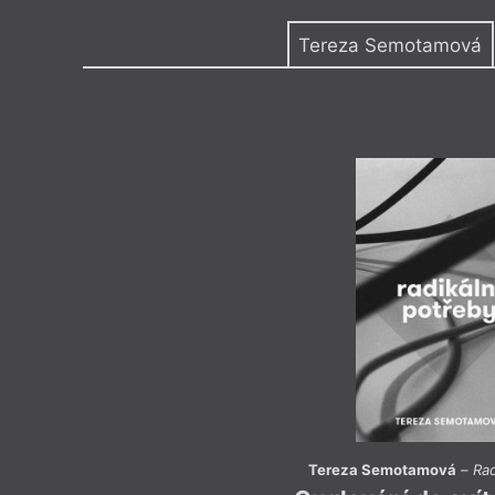
Výroční cen
Tereza Semotamová
Medailon
(1983)
prozaička, překladatelka a red
dramaturgii a scenáristiku na 
a literaturu na FF MU, napsala 
o německých rozhlasových hrách
redaktorkou
JÁDU
, magazínu 
Institutu. Překládá současnou
beletrii, věnuje se publicistice a
tvorbě (v roce 2018 vyšel v Arg
a byl nominován na Magnesiu Li
Tereza Semotamová
–
Rad