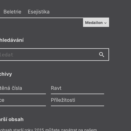
Beletrie
Esejistika
or fotografie
Medailon
k Skiba
hledávání
chivy
těná čísla
Ravt
ce
Příležitosti
arší obsah
motamová
–
Radikální potřeby
 obsah starší roku 2015 můžete zapátrat na našem