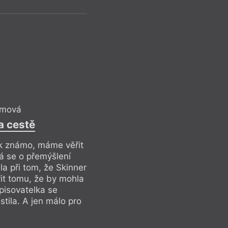
Ter
amová
a cestě
Refl
k známo, máme věřit
Pr
já se o přemýšlení
hla při tom, že Skinner
Rece
řit tomu, že by mohla
pisovatelka se
ila. A jen málo pro