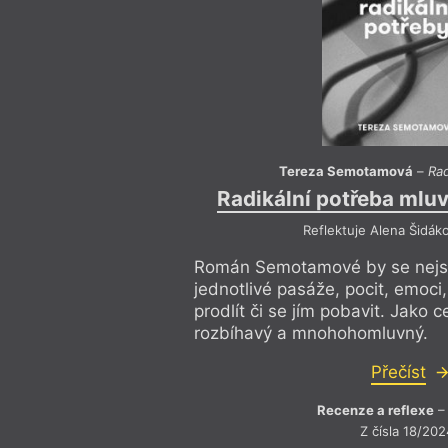
Tereza Semotamová
–
Rad
Radikální potřeba mluvit
Reflektuje Alena Šidáko
Román Semotamové by se nejspí
jednotlivé pasáže, pocit, emoci,
prodlít či se jím pobavit. Jako 
rozbíhavý a mnohohomluvný.
Přečíst
Recenze a reflexe
– 
Z čísla 18/202