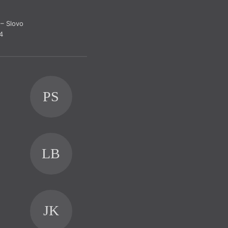
– Slovo
4
Ter
Reflektu
PS
Pr
Rece
LB
JK