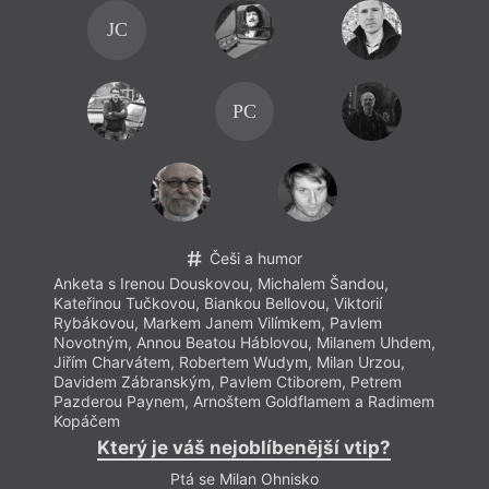
Anket
Kateř
JC
Rybák
Novot
Jiřím
David
PC
Pazde
Kopá
Češi a humor
Anketa s Irenou Douskovou, Michalem Šandou,
Kateřinou Tučkovou, Biankou Bellovou, Viktorií
Rybákovou, Markem Janem Vilímkem, Pavlem
Novotným, Annou Beatou Háblovou, Milanem Uhdem,
Jiřím Charvátem, Robertem Wudym, Milan Urzou,
Davidem Zábranským, Pavlem Ctiborem, Petrem
Pazderou Paynem, Arnoštem Goldflamem a Radimem
Kopáčem
Který je váš nejoblíbenější vtip?
Ptá se Milan Ohnisko