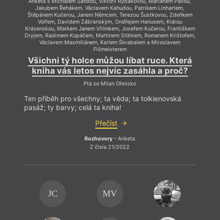
Anketa s Michalem Šandou, Viktorií Rybákovou, Marianem Pallou,
Anket
Jakubem Řehákem, Václavem Kahudou, Patrikem Linhartem,
Ja
Štěpánem Kučerou, Janem Němcem, Terezou Šustkovou, Zdeňkem
Štěpá
Volfem, Davidem Zábranským, Ondřejem Hanusem, Klárou
V
Krásenskou, Markem Janem Vilímkem, Josefem Kučerou, Františkem
Krásen
Dryjem, Radimem Kopáčem, Martinem Stöhrem, Romanem Krištofem,
Dryjem
Václavem Maxmiliánem, Karlem Škrabalem a Miroslavem
V
Fišmeisterem
Všichni tý holce můžou líbat ruce. Která
Vši
kniha vás letos nejvíc zasáhla a proč?
kn
Ptá se Milan Ohnisko
Ten příběh pro všechny; ta věda; ta tolkienovská
Ten p
pasáž; ty barvy; celá ta kniha!
pasáž;
Přečíst
Rozhovory
– Anketa
Z čísla 21/2022
JC
MV