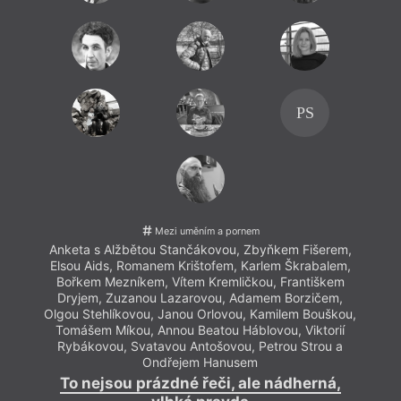
Anke
Elso
Boř
Dry
Olgou
Tom
PS
Ryb
To
K por
Mezi uměním a pornem
dokum
Anketa s Alžbětou Stančákovou, Zbyňkem Fišerem,
Elsou Aids, Romanem Krištofem, Karlem Škrabalem,
Bořkem Mezníkem, Vítem Kremličkou, Františkem
Dryjem, Zuzanou Lazarovou, Adamem Borzičem,
Olgou Stehlíkovou, Janou Orlovou, Kamilem Bouškou,
Tomášem Míkou, Annou Beatou Háblovou, Viktorií
Rybákovou, Svatavou Antošovou, Petrou Strou a
Ondřejem Hanusem
To nejsou prázdné řeči, ale nádherná,