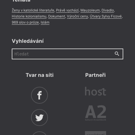
Ženy v katolické literatuře
,
Právě vychází
,
Mauzoleum
,
Divadlo
,
Historie kolonialismu
,
Dokument
,
Výroční ceny
,
Útvary Sylvy Ficové
,
969 slov o próze
,
Islám
Vyhledávání
Tvar na síti
Partneři