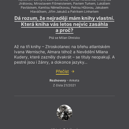
Jirátovou, Miroslavem Fišmeisterem, Pavlem Turkem, Lukášem
Jirá
Pavláskem, Kamilou Němečkovou, Petrou Hůlovou, Jakubem
Pa
Hlaváčkem, Jiřím Jakubů a Patrikem Linhartem
Dá rozum, že nejraději mám knihy vlastní.
Dá r
Která kniha vás letos nejvíc zasáhla
K
a proč?
Ptá se Milan Ohnisko
Až na tři knihy – Ztroskotanec na břehu atlantském
Až na
Ivana Wernische, Almara téhož a Nevědění Milana
Ivana
Kudery, které zazněly dvakrát – se tituly neopakují. A
Kudery
pestré jsou i žánry, a dokonce jazyky…
pestr
Přečíst
Rozhovory
– Anketa
Z čísla 21/2021