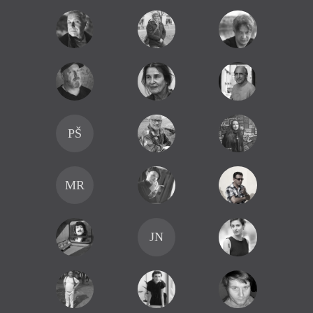
PŠ
MR
JN