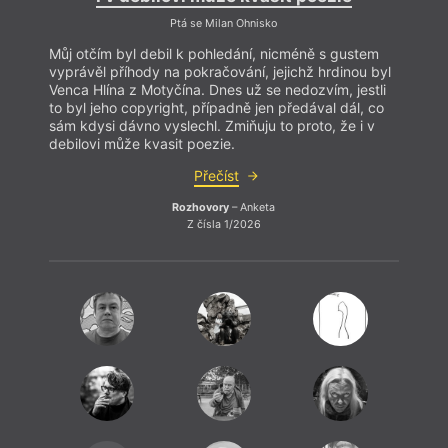
Ptá se Milan Ohnisko
Můj otčím byl debil k pohledání, nicméně s gustem
Můj o
vyprávěl příhody na pokračování, jejichž hrdinou byl
vyprá
Venca Hlína z Motyčína. Dnes už se nedozvím, jestli
Venca
to byl jeho copyright, případně jen předával dál, co
to byl
sám kdysi dávno vyslechl. Zmiňuju to proto, že i v
sám k
debilovi může kvasit poezie.
debil
Přečíst
Rozhovory
– Anketa
Z čísla 1/2026