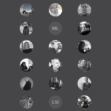
ML
LSI