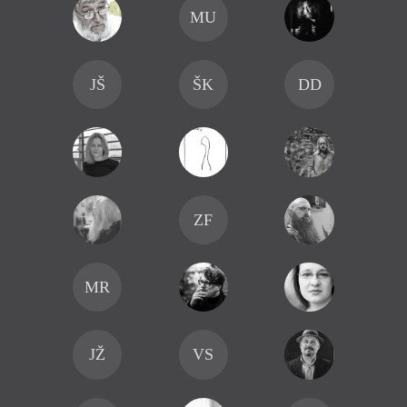
MU
JŠ
ŠK
DD
ZF
MR
JŽ
VS