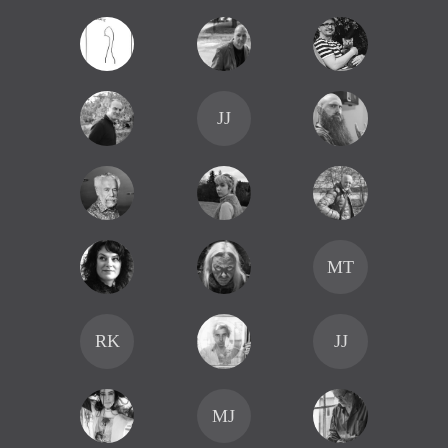
JJ
MT
RK
JJ
MJ