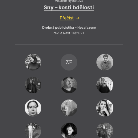
Viktorie Rybáková
Sny – kosti bdělosti
Přečíst
Drobná publicistika
– Nezařazené
revue Ravt 14/2021
ZF