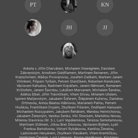
PT
KN
JH
JJ
Anketa s Jiřím Charvátem, Michalem Vieweghem, Davidem
An
Zábranským, Arnoštem Goldflamem, Martinem Reinerem, Jiřím
Záb
Kratochvilem, Mášou Pivovarovou, Josefem Daňkem, Markem Janem
Kratoc
Vilímkem, Filipem Tylšem, Petrem Stančíkem, Robertem Kanóczem,
Vilímk
Václavem Kahudou, Radimem Kopáčem, Janem Němcem, Romanem
Václa
Krištofem, Janem Šavrdou, Lukášem Marvanem, Michalem Šandou,
Krišt
Adélou Elbel, Jiřím Trávníčkem, Vítem Slívou, Milanem Uhdem,
Adél
Igorem Malijevským, Jakubem Šofarem, Štěpánem Kučerou, Danielou
Igorem 
Drtinovou, Annou Beatou Háblovou, Marianem Pallou, Petrem
Drt
Hruškou, Františkem Dryjem, Zbyňkem Fišerem, Ondřejem Hanusem,
Hruško
Michaelem Rozsypalem, Jakubem Řehákem, Wandou Heinrichovou,
Micha
Jakubem Železným, Vandou Senko, Viki Shockem, Markétou Novou,
Jakube
Milenou Slavickou (M. S.), Lucií Vopálenskou, Terezou Semotamovou,
Milenou
Martinem Stöhrem, Jitkou Bret Srbovou, Václavem Bidlem, Lydií
Mart
Frankou Bartošovou, Viktorií Rybákovou, Kamilou Ženatou,
Fr
Ladislavem Heryánem, Zbyňkem Vlasákem, Vítem Kremličkou,
Lad
Vojtěchem Černým, Lucií Lomovou, Pavlou Horákovou, Kristýnou
Vojt