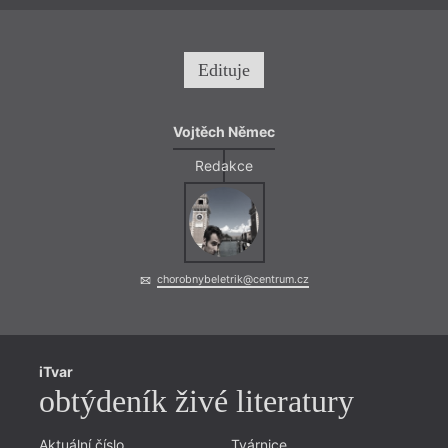
Edituje
Vojtěch Němec
Redakce
chorobnybeletrik@centrum.cz
iTvar
obtýdeník živé literatury
Aktuální číslo
Tvárnice