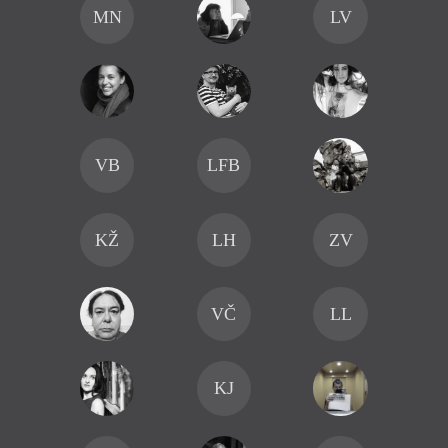
MN
LV
VB
LFB
KŽ
LH
ZV
VČ
LL
KJ