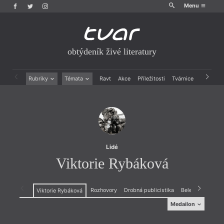
Menu
obtýdeník živé literatury
Rubriky
Témata
Ravt
Akce
Příležitosti
Tvárnice
Archiv
Beletrie
Ženy v katolické literatuře
Drobná publicistika
Právě vychází
Esejistika
Mauzoleum
Recenze a reflexe
Divadlo
Reportáže
Historie kolonialismu
Rozhovory
Dokument
Lidé
Výroční ceny
Viktorie Rybáková
Rozhovory
Drobná publicistika
Beletrie
Viktorie Rybáková
Medailon
Medailon
1961, živola chebská. Nejčastěji nablízku lesům.