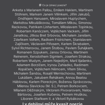
Co je (dnes) poezie?
Anketa s Marianem Pallou, Emilem Haklem, Martinem
Anket
Stöhrem, Markem Janem Vilímkem, Jiřím Jakubů,
Stö
Ondřejem Hanusem, Miroslavem Huptychem,
O
Markétou Mikuláškovou, Tomášem Míkou, Simonou
Mark
Rackovou, Patrikem Linhartem, Miloslavem Topinkou,
Racko
Robertem Kanóczem, Vojtěchem Vackem, Jiřím
Ro
Janatkou, Jitkou Bret Srbovou, Michalem Jarešem,
Jana
Zdeňkem Volfem, Radkem Fridrichem, Stanislavem
Zdeň
Zajíčkem, Václavem Piňosem, Karlem Škrabalem,
Zaj
Sylvií Richterovou, Janem Štolbou, Pavlem Šuhájkem,
Sylvi
Romanem Szpukem, Janou Orlovou, Martinem
Ro
Reinerem, Xerodothem Sigmiem, Josefem Strakou,
Rein
Robertem Wudym, Janem Nejedlým, Marií Iljašenko,
Robe
Adamem Borzičem, Irynou Zahladko, Radimem
Ad
Kopáčem, Vojtěchem Němcem, Vítem Slívou,
K
Michalem Šandou, Rosalií Wernischovou, Martinem
Mich
Lukášem, Jakubem Řehákem, Annou Beatou
L
Háblovou, Karlem Pioreckým, Boženou Správcovou,
Hábl
Milenou Slavickou (M. S.), Petrem Borkovcem,
Mi
Milanem Děžinským, Viktorem Pivovarovem, Nelou
Mila
Bártovou, Josefem Kučerou, Petrem Hruškou,
B
Liborem Staňkem II. a Viktorií Rybákovou
I v debilovi může kvasit poezie