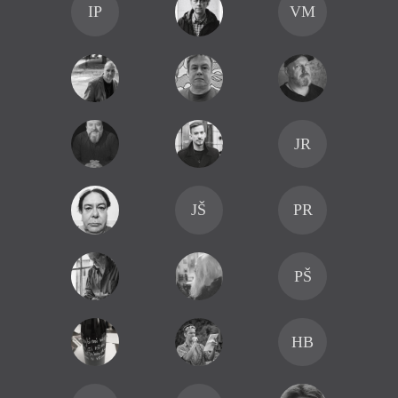
IP
VM
JR
JŠ
PR
PŠ
HB