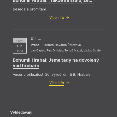
Bohumil Hrabal: „Takže se stalo, že…“
Beseda a promítání.
Více info
Čtení
= 2017 =
Praha
– Literární kavárna Řetězová
1. 2.
Jan Čapek
,
Petr Drholec
,
Tomáš Mazal
,
Václav Špale
18:00
Bohumil Hrabal: Jsme tady na dovolený
vod hrobaře
Večer u příležitosti 20. výročí úmrtí B. Hrabala.
Více info
Vyhledávání