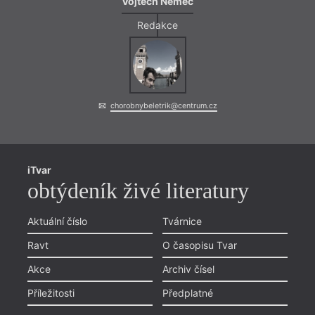
Vojtěch Němec
Redakce
chorobnybeletrik@centrum.cz
iTvar
obtýdeník živé literatury
Aktuální číslo
Tvárnice
Ravt
O časopisu Tvar
Akce
Archiv čísel
Příležitosti
Předplatné