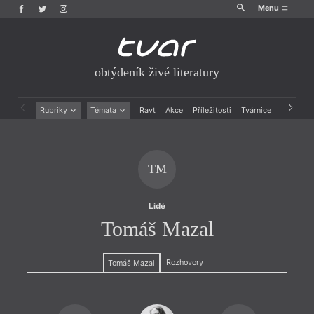
Menu
obtýdeník živé literatury
Rubriky
Témata
Ravt
Akce
Příležitosti
Tvárnice
Archiv
Beletrie
Ženy v katolické literatuře
Drobná publicistika
Právě vychází
Esejistika
Mauzoleum
TM
Recenze a reflexe
Divadlo
Reportáže
Historie kolonialismu
Rozhovory
Dokument
Lidé
Výroční ceny
Tomáš Mazal
Rozhovory
Tomáš Mazal