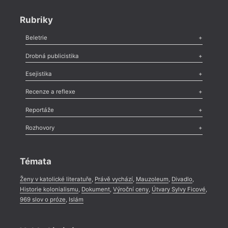
Rubriky
Beletrie
Poezie
,
Próza
,
Dokumenty
,
Drama
,
Celá rubrika
Drobná publicistika
Odlesk
,
Zasláno
,
Nezařazené
,
Novinky v Tvaru
,
Slovo
,
Výročí
,
Esejistika
Nekrolog
,
Glosa
,
Sloupek
,
Pozvánka
,
Literární soutěž
,
Komentář
,
Celá rubrika
Esej
,
Pádlo
,
Úvaha
,
Texty
,
Studie
,
Celá rubrika
Recenze a reflexe
Recenze
,
Dvakrát
,
Horké párky
,
969 slov o próze
,
Reportáže
Méně slov o próze
,
Celá rubrika
Literární zítřky
,
Reportáž
,
Literární život
,
Divadlo
,
Kritický ohlas
,
Rozhovory
Celá rubrika
Rozhovor
,
Anketa
,
Celá rubrika
Témata
Ženy v katolické literatuře
,
Právě vychází
,
Mauzoleum
,
Divadlo
,
Historie kolonialismu
,
Dokument
,
Výroční ceny
,
Útvary Sylvy Ficové
,
969 slov o próze
,
Islám