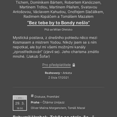
Tichem, Dominikem Bártem, Robertem Kanóczem,
Tic
Martinem Trdlou, Martinem Pilařem, Svatavou
M
Antošovou, Václavem Kahudou, Ondřejem Slačálkem,
Antoš
Radimem Kopáčem a Tomášem Mazalem
“Bez tebe by to Bondy nešlo”
Ptá se Milan Ohnisko
Mystická postava, z dnešního pohledu něco mezi
Mysti
Kosmasem a mistrem Yodou. Nikdy jsem se s ním
Kosma
nepotkal, ale byl mi všemi možnými kanály
nepot
„zprostředkován“ (zjevil se). Jeho charisma zmátlo
„zpro
mnohé. (Jakub Šofar)
mnohé
Pro předplatitele
Rozhovory
– Anketa
Z čísla 17/2021
Diskuse, Promítání
= 2018 =
Praha
– Čítárna Unijazz
29. 3.
Oliver Malina Morgenstern
,
Tomáš Mazal
19:30