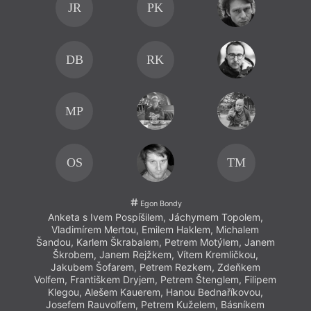
JR
PK
DB
RK
MP
OS
TM
Egon Bondy
Anketa s Ivem Pospíšilem, Jáchymem Topolem,
An
Vladimírem Mertou, Emilem Haklem, Michalem
V
Šandou, Karlem Škrabalem, Petrem Motýlem, Janem
Šand
Škrobem, Janem Rejžkem, Vítem Kremličkou,
Š
Jakubem Šofarem, Petrem Rezkem, Zdeňkem
J
Volfem, Františkem Dryjem, Petrem Štenglem, Filipem
Volfe
Klegou, Alešem Kauerem, Hanou Bednaříkovou,
Kl
Josefem Rauvolfem, Petrem Kuželem, Básníkem
Jo