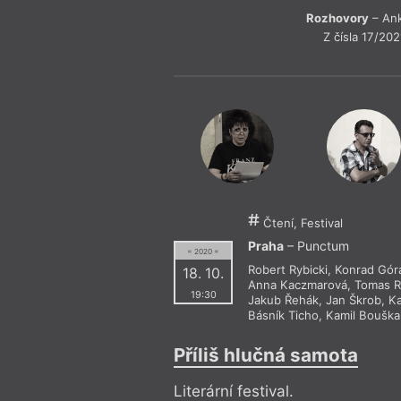
Rozhovory
– An
Z čísla 17/202
Čtení, Festival
Praha
– Punctum
= 2020 =
Robert Rybicki
,
Konrad Gór
18. 10.
Anna Kaczmarová
,
Tomas 
19:30
Jakub Řehák
,
Jan Škrob
,
Ka
Básník Ticho
,
Kamil Bouška
Příliš hlučná samota
Literární festival.