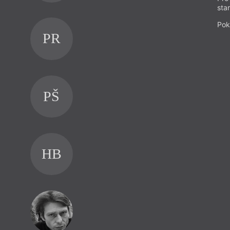
sta
Pok
PR
PŠ
HB
JR