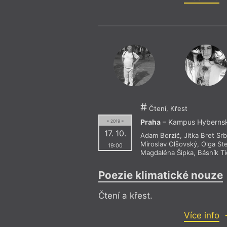
Čtení, Křest
Praha
– Kampus Hyberns
= 2019 =
17. 10.
Adam Borzič
,
Jitka Bret Sr
Miroslav Olšovský
,
Olga St
19:00
Magdaléna Šipka
,
Básník T
Poezie klimatické nouze
Čtení a křest.
Více info