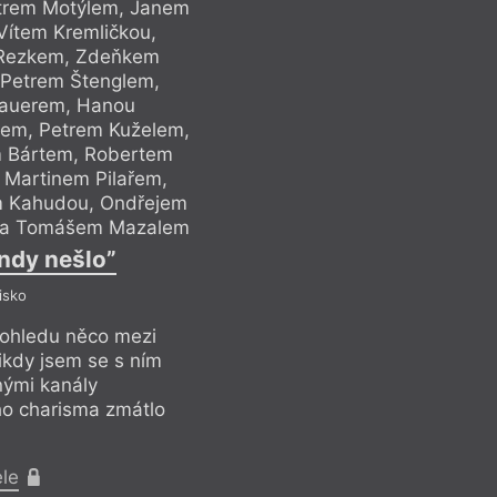
trem Motýlem, Janem
Šandou, Karlem Šk
ítem Kremličkou,
Škrobem, Janem
 Rezkem, Zdeňkem
Jakubem Šofar
 Petrem Štenglem,
Volfem, Františ
Kauerem, Hanou
Filipem Kleg
fem, Petrem Kuželem,
Bednaříkovou, Jos
m Bártem, Robertem
Básníkem Tichem
 Martinem Pilařem,
Kanóczem, Marti
m Kahudou, Ondřejem
Svatavou Antošov
 a Tomášem Mazalem
Slačálkem, Radim
ondy nešlo”
“Bez teb
isko
P
pohledu něco mezi
Mystická postava, 
kdy jsem se s ním
Kosmasem a mistre
nými kanály
nepotkal, ale byl 
eho charisma zmátlo
„zprostředkován“ (z
mnohé. (Jakub Šofa
ele
Pr