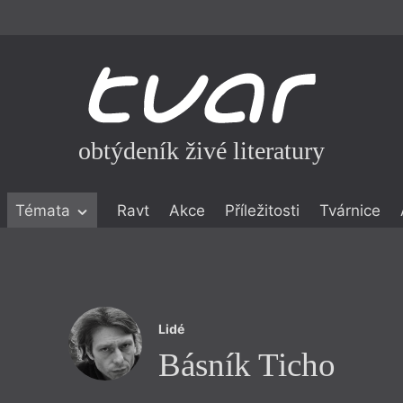
obtýdeník živé literatury
Témata
Ravt
Akce
Příležitosti
Tvárnice
ické literatuře
icistika
zí
Lidé
eflexe
Básník Ticho
onialismu