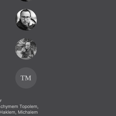
DB
MP
TM
OS
y
Jáchymem Topolem,
Anketa s Ivem P
 Haklem, Michalem
Vladimírem Mer