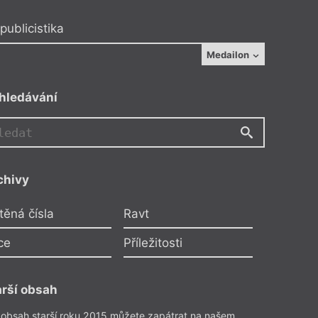
publicistika
Medailon
hledávání
VM
chivy
těná čísla
Ravt
ce
Příležitosti
JR
arší obsah
 obsah starší roku 2015 můžete zapátrat na našem