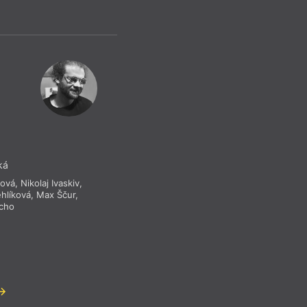
ká
bová
,
Nikolaj Ivaskiv
,
ehlíková
,
Max Ščur
,
icho