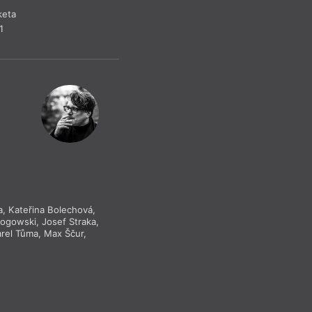
keta
R
1
a
,
Kateřina Bolechová
,
Rogowski
,
Josef Straka
,
rel Tůma
,
Max Ščur
,