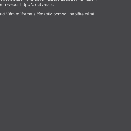
rém webu:
http://old.itvar.cz
.
ud Vám můžeme s čímkoliv pomoci, napište nám!
JŠ
PR
PŠ
HB
PK