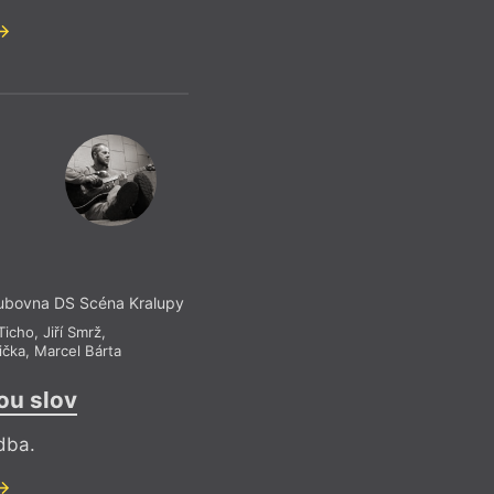
ubovna DS Scéna Kralupy
Ticho
,
Jiří Smrž
,
ička
,
Marcel Bárta
ou slov
dba.