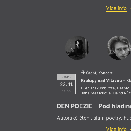
Více info
Čtení, Koncert
= 2019 =
Kralupy nad Vltavou
– Kl
23. 11.
Ellen Makumbirofa
,
Básník 
16:00
Jana Šteflíčková
,
David Růž
DEN POEZIE – Pod hladin
Autorské čtení, slam poetry, hu
Více info