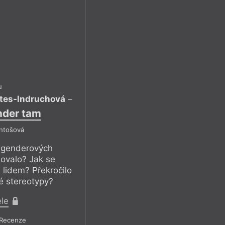
u
ates-Indruchová
–
nder tam
Antošová
i genderových
ňovalo? Jak se
 lidem? Překročilo
é stereotypy?
ele
Recenze