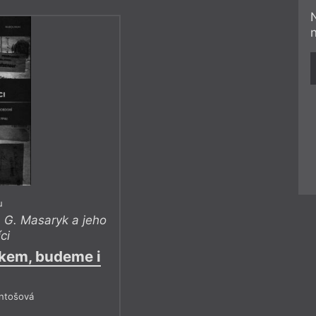
u
. G. Masaryk a jeho
ci
skem, budeme i
Antošová