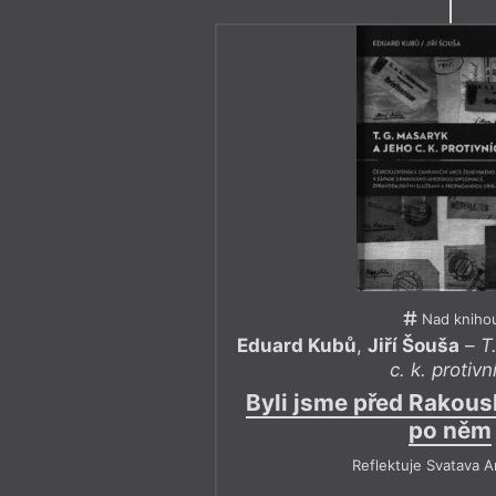
Nad kniho
Eduard Kubů
,
Jiří Šouša
–
T
c. k. protivní
Byli jsme před Rakou
po něm
Reflektuje Svatava 