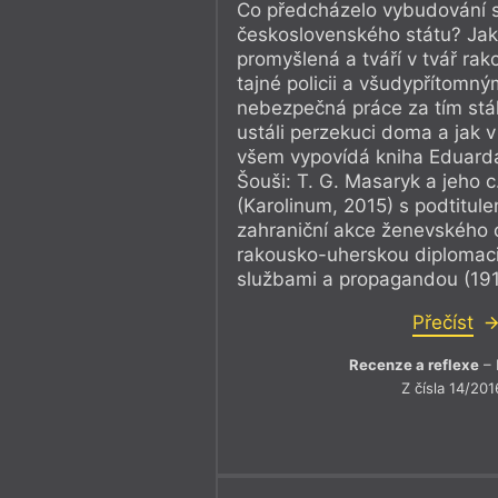
Co předcházelo vybudování
československého státu? Jak
promyšlená a tváří v tvář ra
tajné policii a všudypřítomn
nebezpečná práce za tím stála
ustáli perzekuci doma a jak 
všem vypovídá kniha Eduarda
Šouši: T. G. Masaryk a jeho c.
(Karolinum, 2015) s podtitu
zahraniční akce ženevského 
rakousko-uherskou diplomaci
službami a propagandou (19
Přečíst
Recenze a reflexe
– 
Z čísla 14/201