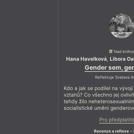
Nad kniho
Hana Havelková
,
Libora O
Gender sem, ge
Reflektuje Svatava 
Kdo a jak se podílel na vývoj
vztahů? Co všechno jej ovliv
tehdy žilo neheterosexualním
socialistické uměni genderov
Pro předplatit
Recenze a reflexe
– 