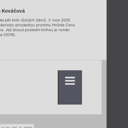
a Kováčová
ala pět knih různých žánrů. V roce 2005
 básnicko-prozaickou prvotinu Hnízda Cenu
na. Její dosud poslední knihou je román
ma (2018).