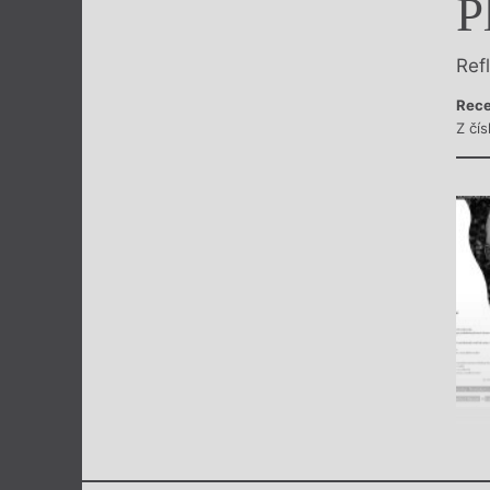
P
Výroční cen
Ref
Rece
Z čís