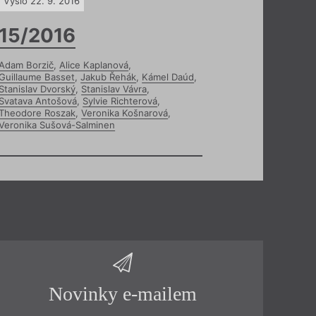
Vyšlo 22. 9. 2016
15/2016
Adam Borzič
,
Alice Kaplanová
,
Guillaume Basset
,
Jakub Řehák
,
Kámel Daúd
,
Stanislav Dvorský
,
Stanislav Vávra
,
Svatava Antošová
,
Sylvie Richterová
,
Theodore Roszak
,
Veronika Košnarová
,
Veronika Sušová-Salminen
Novinky e-mailem