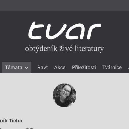
obtýdeník živé literatury
Témata
Ravt
Akce
Příležitosti
Tvárnice
ické literatuře
icistika
zí
eflexe
onialismu
ník Ticho