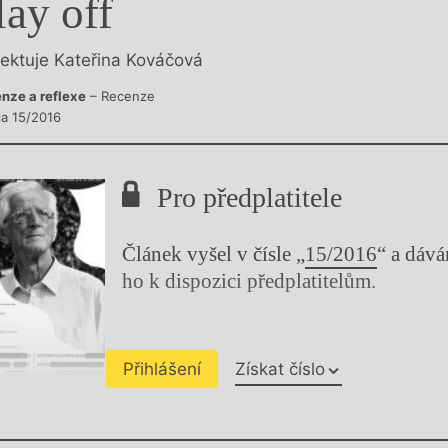
lay off
y
lektuje Kateřina Kováčová
nze a reflexe
– Recenze
la 15/2016
Pro předplatitele
Článek vyšel v čísle „
15/2016
“ a dáv
ho k dispozici předplatitelům.
Přihlášení
Získat číslo
Chviličku.