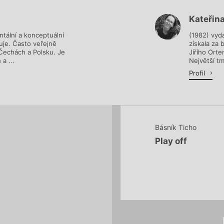
Kateřin
Načítá se.
tální a konceptuální
(1982) vyd
uje. Často veřejně
získala za
 Čechách a Polsku. Je
Jiřího Orte
a ...
Největší t
Profil
Básník Ticho
Play off