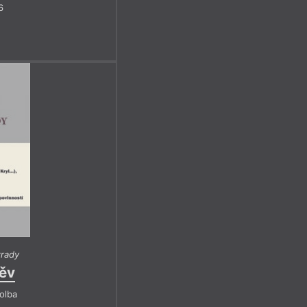
6
zrady
pěv
olba