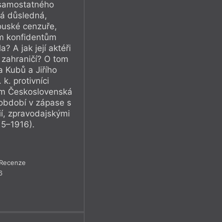
 samostatného
á důsledná,
kouské cenzuře,
ým konfidentům
? A jak její aktéři
v zahraničí? O tom
 Kubů a Jiřího
 k. protivníci
lem Československá
období v zápase s
í, zpravodajskými
15–1916).
Recenze
6