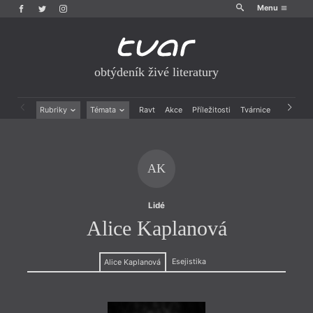
Menu
obtýdeník živé literatury
Rubriky
Témata
Ravt
Akce
Příležitosti
Tvárnice
Archiv
Beletrie
Ženy v katolické literatuře
Drobná publicistika
Právě vychází
Esejistika
Mauzoleum
AK
Recenze a reflexe
Divadlo
Reportáže
Historie kolonialismu
Rozhovory
Dokument
Lidé
Výroční ceny
Alice Kaplanová
Esejistika
Alice Kaplanová