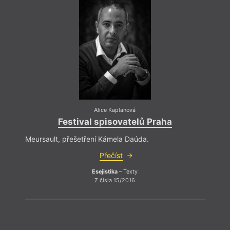
Alice Kaplanová
Festival spisovatelů Praha
Fes
Meursault, přešetření Kámela Daúda.
Meurs
Přečíst
Esejistika
– Texty
Z čísla 15/2016