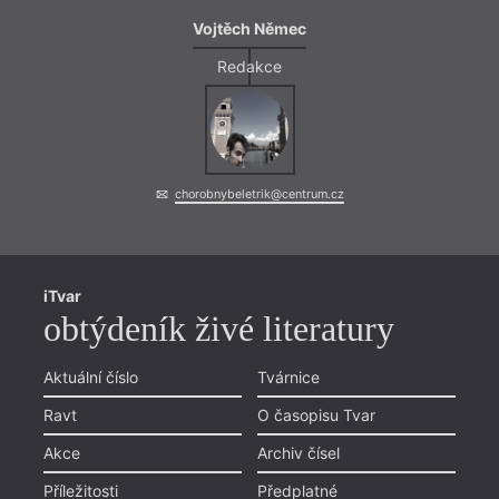
Vojtěch Němec
Redakce
chorobnybeletrik@centrum.cz
iTvar
obtýdeník živé literatury
Aktuální číslo
Tvárnice
Ravt
O časopisu Tvar
Akce
Archiv čísel
Příležitosti
Předplatné