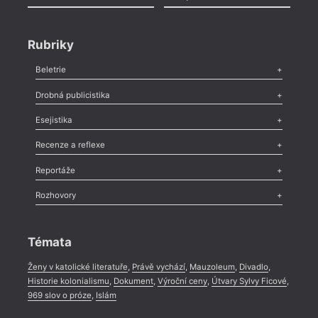
Rubriky
Beletrie
Poezie
,
Próza
,
Dokumenty
,
Drama
,
Celá rubrika
Drobná publicistika
Odlesk
,
Zasláno
,
Nezařazené
,
Novinky v Tvaru
,
Slovo
,
Výročí
,
Esejistika
Nekrolog
,
Glosa
,
Sloupek
,
Pozvánka
,
Literární soutěž
,
Komentář
,
Celá rubrika
Esej
,
Pádlo
,
Úvaha
,
Texty
,
Studie
,
Celá rubrika
Recenze a reflexe
Recenze
,
Dvakrát
,
Horké párky
,
969 slov o próze
,
Reportáže
Méně slov o próze
,
Celá rubrika
Literární zítřky
,
Reportáž
,
Literární život
,
Divadlo
,
Kritický ohlas
,
Rozhovory
Celá rubrika
Rozhovor
,
Anketa
,
Celá rubrika
Témata
Ženy v katolické literatuře
,
Právě vychází
,
Mauzoleum
,
Divadlo
,
Historie kolonialismu
,
Dokument
,
Výroční ceny
,
Útvary Sylvy Ficové
,
969 slov o próze
,
Islám