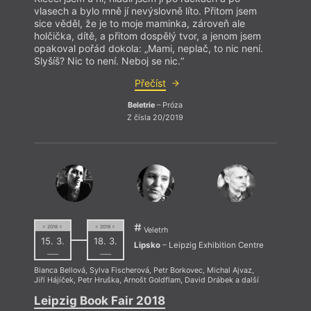
vlasech a bylo mně jí nevýslovně líto. Přitom jsem
sice věděl, že je to moje maminka, zároveň ale
holčička, dítě, a přitom dospělý tvor, a jenom jsem
opakoval pořád dokola: „Mami, neplač, to nic není.
Slyšíš? Nic to není. Neboj se nic.“
Přečíst
Beletrie
– Próza
Z čísla 20/2019
= 2018 =
= 2018 =
Veletrh
15. 3.
18. 3.
Lipsko
– Leipzig Exhibition Centre
––––
––––
Bianca Bellová
,
Sylva Fischerová
,
Petr Borkovec
,
Michal Ajvaz
,
Jiří Hájíček
,
Petr Hruška
,
Arnošt Goldflam
,
David Drábek
a další
Leipzig Book Fair 2018