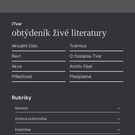
iTvar
obtýdeník živé literatury
Aktuální číslo
Tvárnice
Ravt
O časopisu Tvar
Akce
Archiv čísel
Příležitosti
Předplatné
Rubriky
Beletrie
Poezie
,
Próza
,
Dokumenty
,
Drama
,
Celá rubrika
Drobná publicistika
Odlesk
,
Zasláno
,
Nezařazené
,
Novinky v Tvaru
,
Slovo
,
Výročí
,
Esejistika
Nekrolog
,
Glosa
,
Sloupek
,
Pozvánka
,
Literární soutěž
,