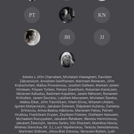
Vilímk
Václa
Krišt
PT
KN
Adél
Igorem 
Drt
Hruško
Micha
JH
JJ
Jakube
Milenou
Mart
Fr
Lad
Vojt
Jirá
Pa
Dá r
Anketa s Jiřím Charvátem, Michalem Vieweghem, Davidem
Zábranským, Arnoštem Goldflamem, Martinem Reinerem, Jiřím
K
Kratochvilem, Mášou Pivovarovou, Josefem Daňkem, Markem Janem
Vilímkem, Filipem Tylšem, Petrem Stančíkem, Robertem Kanóczem,
Václavem Kahudou, Radimem Kopáčem, Janem Němcem, Romanem
Krištofem, Janem Šavrdou, Lukášem Marvanem, Michalem Šandou,
Adélou Elbel, Jiřím Trávníčkem, Vítem Slívou, Milanem Uhdem,
Až na
Igorem Malijevským, Jakubem Šofarem, Štěpánem Kučerou, Danielou
Drtinovou, Annou Beatou Háblovou, Marianem Pallou, Petrem
Ivana
Hruškou, Františkem Dryjem, Zbyňkem Fišerem, Ondřejem Hanusem,
Kudery
Michaelem Rozsypalem, Jakubem Řehákem, Wandou Heinrichovou,
pestr
Jakubem Železným, Vandou Senko, Viki Shockem, Markétou Novou,
Milenou Slavickou (M. S.), Lucií Vopálenskou, Terezou Semotamovou,
Martinem Stöhrem, Jitkou Bret Srbovou, Václavem Bidlem, Lydií