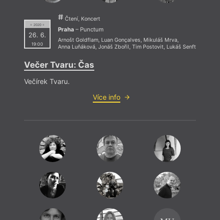
Čtení, Koncert
= 2020 =
Praha
– Punctum
26. 6.
Arnošt Goldflam
,
Luan Gonçalves
,
Mikuláš Mrva
,
19:00
Anna Luňáková
,
Jonáš Zbořil
,
Tim Postovit
,
Lukáš Senft
Večer Tvaru: Čas
Anket
Kateř
Večírek Tvaru.
Rybák
Více info
Novot
Jiřím
David
Pazde
Kopá