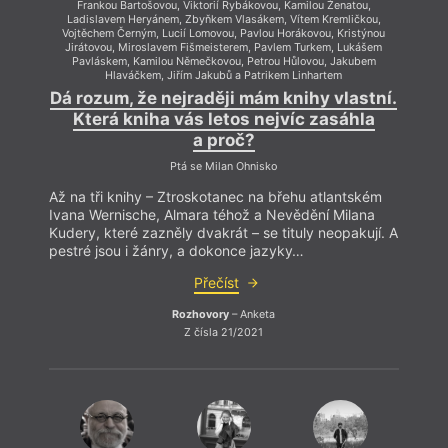
Frankou Bartošovou, Viktorií Rybákovou, Kamilou Ženatou,
Ladislavem Heryánem, Zbyňkem Vlasákem, Vítem Kremličkou,
Vojtěchem Černým, Lucií Lomovou, Pavlou Horákovou, Kristýnou
Jirátovou, Miroslavem Fišmeisterem, Pavlem Turkem, Lukášem
Pavláskem, Kamilou Němečkovou, Petrou Hůlovou, Jakubem
Hlaváčkem, Jiřím Jakubů a Patrikem Linhartem
Dá rozum, že nejraději mám knihy vlastní.
Která kniha vás letos nejvíc zasáhla
a proč?
Ptá se Milan Ohnisko
Až na tři knihy – Ztroskotanec na břehu atlantském
Ivana Wernische, Almara téhož a Nevědění Milana
Kudery, které zazněly dvakrát – se tituly neopakují. A
pestré jsou i žánry, a dokonce jazyky…
Přečíst
Rozhovory
– Anketa
Z čísla 21/2021