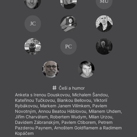
MU
JC
PC
Češi a humor
Anketa s Irenou Douskovou, Michalem Šandou,
Kateřinou Tučkovou, Biankou Bellovou, Viktorií
Rybákovou, Markem Janem Vilímkem, Pavlem
Novotným, Annou Beatou Háblovou, Milanem Uhdem,
Jiřím Charvátem, Robertem Wudym, Milan Urzou,
Davidem Zábranským, Pavlem Ctiborem, Petrem
Pazderou Paynem, Arnoštem Goldflamem a Radimem
Kopáčem