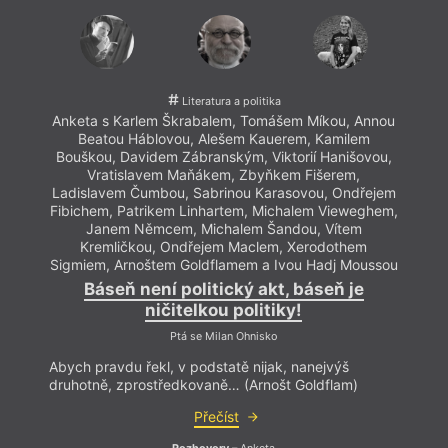
Literatura a politika
Anketa s Karlem Škrabalem, Tomášem Míkou, Annou
Anke
Beatou Háblovou, Alešem Kauerem, Kamilem
B
Bouškou, Davidem Zábranským, Viktorií Hanišovou,
Bouš
Vratislavem Maňákem, Zbyňkem Fišerem,
Ladislavem Čumbou, Sabrinou Karasovou, Ondřejem
Ladi
Fibichem, Patrikem Linhartem, Michalem Vieweghem,
Fibic
Janem Němcem, Michalem Šandou, Vítem
Kremličkou, Ondřejem Maclem, Xerodothem
K
Sigmiem, Arnoštem Goldflamem a Ivou Hadj Moussou
Sigmi
Báseň není politický akt, báseň je
ničitelkou politiky!
Ptá se Milan Ohnisko
Abych pravdu řekl, v podstatě nijak, nanejvýš
Abych
druhotně, zprostředkovaně… (Arnošt Goldflam)
druho
Přečíst