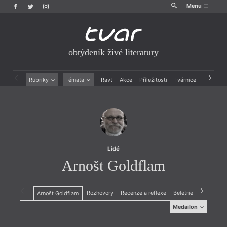
Menu
obtýdeník živé literatury
Rubriky
Témata
Ravt
Akce
Příležitosti
Tvárnice
Archiv
Beletrie
Ženy v katolické literatuře
Drobná publicistika
Právě vychází
Esejistika
Mauzoleum
Recenze a reflexe
Divadlo
Reportáže
Historie kolonialismu
Rozhovory
Dokument
Lidé
Výroční ceny
Arnošt Goldflam
Rozhovory
Recenze a reflexe
Beletrie
Arnošt Goldflam
Medailon
Medailon
(1946) režisér, spisovatel, dramatik, herec. Pracoval