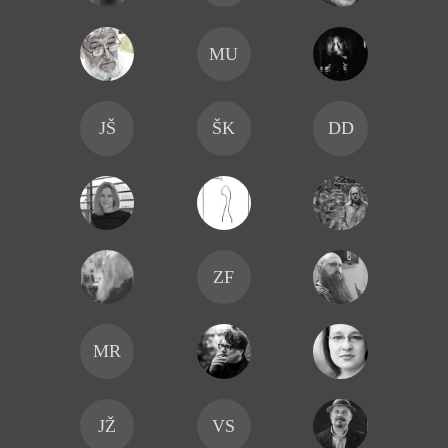
MU
JŠ
ŠK
DD
ZF
MR
JŽ
VS