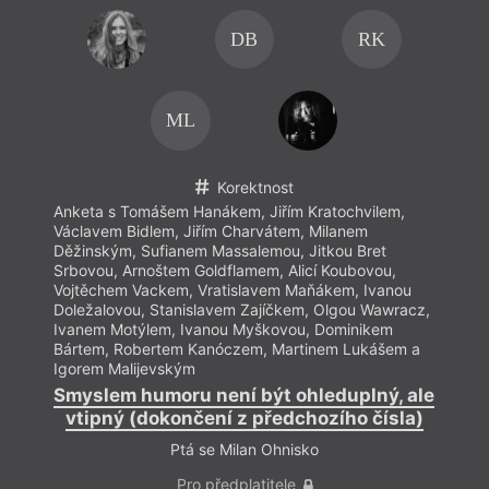
DB
RK
ML
Korektnost
Anketa s Tomášem Hanákem, Jiřím Kratochvilem,
Anket
Václavem Bidlem, Jiřím Charvátem, Milanem
Václa
Děžinským, Sufianem Massalemou, Jitkou Bret
Děžin
Srbovou, Arnoštem Goldflamem, Alicí Koubovou,
Srbov
Vojtěchem Vackem, Vratislavem Maňákem, Ivanou
Vojtě
Doležalovou, Stanislavem Zajíčkem, Olgou Wawracz,
Dolež
Ivanem Motýlem, Ivanou Myškovou, Dominikem
Ivane
Bártem, Robertem Kanóczem, Martinem Lukášem a
Bárte
Igorem Malijevským
Igore
Smyslem humoru není být ohleduplný, ale
Smys
vtipný (dokončení z předchozího čísla)
vti
Ptá se Milan Ohnisko
Pro předplatitele