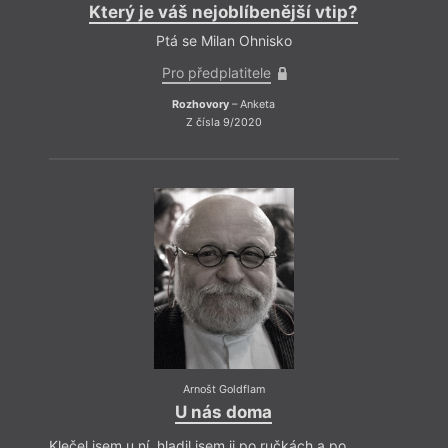
Který je váš nejoblíbenější vtip?
Ptá se Milan Ohnisko
Pro předplatitele
Rozhovory
– Anketa
Z čísla 9/2020
Arnošt Goldflam
U nás doma
Klečel jsem u ní, hladil jsem ji po ručkách a po