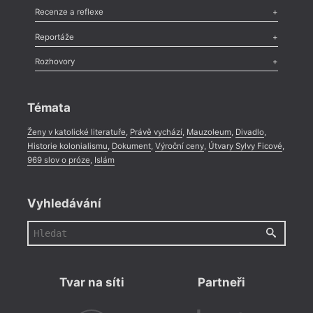
Komentář
,
Celá rubrika
Esej
,
Pádlo
,
Úvaha
,
Texty
,
Studie
,
Celá rubrika
Recenze a reflexe
Recenze
,
Dvakrát
,
Horké párky
,
969 slov o próze
,
Reportáže
Méně slov o próze
,
Celá rubrika
Literární zítřky
,
Reportáž
,
Literární život
,
Divadlo
,
Kritický ohlas
,
Rozhovory
Celá rubrika
Rozhovor
,
Anketa
,
Celá rubrika
Témata
Ženy v katolické literatuře
,
Právě vychází
,
Mauzoleum
,
Divadlo
,
Historie kolonialismu
,
Dokument
,
Výroční ceny
,
Útvary Sylvy Ficové
,
969 slov o próze
,
Islám
Vyhledávání
Tvar na síti
Partneři