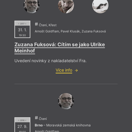
= 2017 =
Čtení, Křest
31. 1.
Arnošt Goldflam
,
Pavel Klusák
,
Zuzana Fuksová
19:30
Zuzana Fuksová: Cítím se jako Ulrike
Meinhof
Uvedení novinky z nakladatelství Fra.
Více info
Čtení
= 2016 =
Brno
– Moravská zemská knihovna
27. 9.
Arnošt Goldflam
19:00