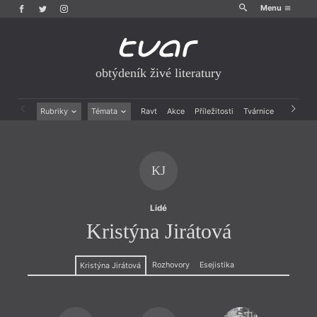
Menu
obtýdeník živé literatury
Rubriky
Témata
Ravt
Akce
Příležitosti
Tvárnice
Archiv
Beletrie
Ženy v katolické literatuře
Drobná publicistika
Právě vychází
Esejistika
Mauzoleum
KJ
Recenze a reflexe
Divadlo
Reportáže
Historie kolonialismu
Rozhovory
Dokument
Lidé
Výroční ceny
Kristýna Jirátová
Rozhovory
Esejistika
Kristýna Jirátová