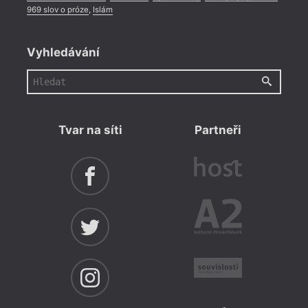
969 slov o próze
,
Islám
Vyhledávání
Tvar na síti
Partneři