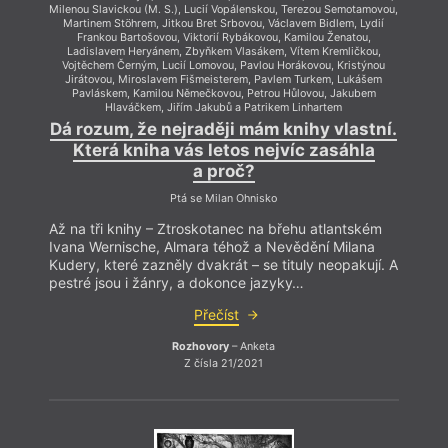
Milenou Slavickou (M. S.), Lucií Vopálenskou, Terezou Semotamovou,
Milenou
Martinem Stöhrem, Jitkou Bret Srbovou, Václavem Bidlem, Lydií
Mart
Frankou Bartošovou, Viktorií Rybákovou, Kamilou Ženatou,
Fr
Ladislavem Heryánem, Zbyňkem Vlasákem, Vítem Kremličkou,
Lad
Vojtěchem Černým, Lucií Lomovou, Pavlou Horákovou, Kristýnou
Vojt
Jirátovou, Miroslavem Fišmeisterem, Pavlem Turkem, Lukášem
Jirá
Pavláskem, Kamilou Němečkovou, Petrou Hůlovou, Jakubem
Pa
Hlaváčkem, Jiřím Jakubů a Patrikem Linhartem
Dá rozum, že nejraději mám knihy vlastní.
Dá r
Která kniha vás letos nejvíc zasáhla
K
a proč?
Ptá se Milan Ohnisko
Až na tři knihy – Ztroskotanec na břehu atlantském
Až na
Ivana Wernische, Almara téhož a Nevědění Milana
Ivana
Kudery, které zazněly dvakrát – se tituly neopakují. A
Kudery
pestré jsou i žánry, a dokonce jazyky…
pestr
Přečíst
Rozhovory
– Anketa
Z čísla 21/2021