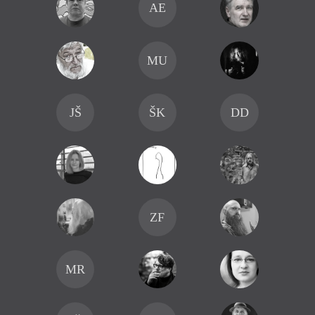
AE
MU
JŠ
ŠK
DD
ZF
MR