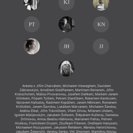
KJ
PT
KN
JH
JJ
Anketa s Jiřím Charvátem, Michalem Vieweghem, Davidem
An
Zábranským, Arnoštem Goldflamem, Martinem Reinerem, Jiřím
Záb
Kratochvilem, Mášou Pivovarovou, Josefem Daňkem, Markem Janem
Kratoc
Vilímkem, Filipem Tylšem, Petrem Stančíkem, Robertem Kanóczem,
Vilímk
Václavem Kahudou, Radimem Kopáčem, Janem Němcem, Romanem
Václa
Krištofem, Janem Šavrdou, Lukášem Marvanem, Michalem Šandou,
Krišt
Adélou Elbel, Jiřím Trávníčkem, Vítem Slívou, Milanem Uhdem,
Adél
Igorem Malijevským, Jakubem Šofarem, Štěpánem Kučerou, Danielou
Igorem 
Drtinovou, Annou Beatou Háblovou, Marianem Pallou, Petrem
Drt
Hruškou, Františkem Dryjem, Zbyňkem Fišerem, Ondřejem Hanusem,
Hruško
Michaelem Rozsypalem, Jakubem Řehákem, Wandou Heinrichovou,
Micha
Jakubem Železným, Vandou Senko, Viki Shockem, Markétou Novou,
Jakube