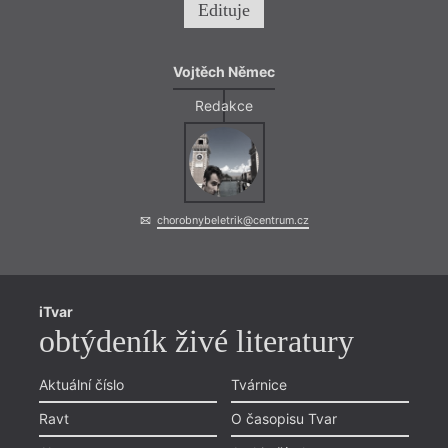
Edituje
Vojtěch Němec
Redakce
chorobnybeletrik@centrum.cz
iTvar
obtýdeník živé literatury
Aktuální číslo
Tvárnice
Ravt
O časopisu Tvar