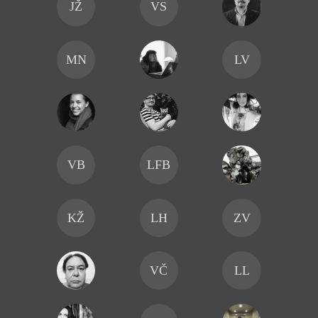
JŽ
VS
MN
LV
VB
LFB
KŽ
LH
ZV
VČ
LL