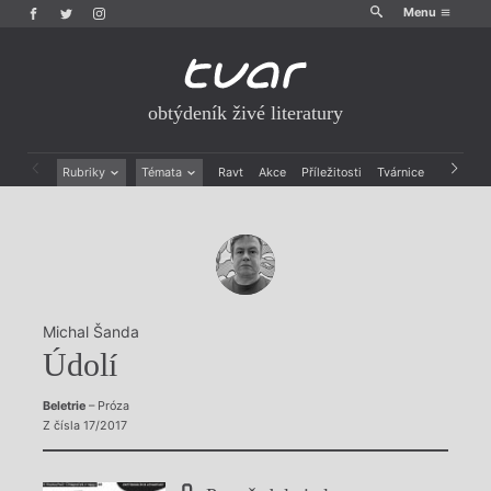
Menu
obtýdeník živé literatury
Rubriky
Témata
Ravt
Akce
Příležitosti
Tvárnice
Archiv
Beletrie
Ženy v katolické literatuře
Drobná publicistika
Právě vychází
Esejistika
Mauzoleum
Recenze a reflexe
Divadlo
Reportáže
Historie kolonialismu
Rozhovory
Dokument
Michal Šanda
Výroční ceny
Údolí
Beletrie
– Próza
Z čísla 17/2017