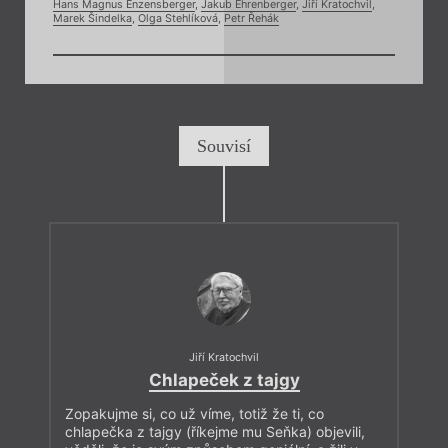
Hans Magnus Enzensberger
,
Jakub Ehrenberger
,
Jiří Kratochvil
,
Marek Šindelka
,
Olga Stehlíková
,
Petr Řehák
Souvisí
Jiří Kratochvil
Chlapeček z tajgy
Zopakujme si, co už víme, totiž že ti, co
chlapečka z tajgy (říkejme mu Seňka) objevili,