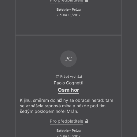
Beletrie
– Próza
Z čísla 15/2017
PC
Právě vychází
Paolo Cognetti
Osm hor
K jihu, směrem do nížiny se obracel nerad: tam
se vznášela srpnová mlha a někde pod tím
šedým poklopem hořel Milán.
Pro předplatitele
Beletrie
– Próza
Z čísla 15/2017