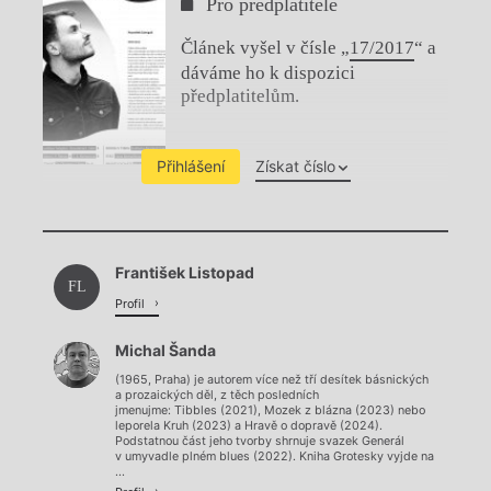
Pro předplatitele
Článek vyšel v čísle „
17/2017
“ a
dáváme ho k dispozici
předplatitelům.
Přihlášení
Získat číslo
Chviličku.
František Listopad
Načítá se.
FL
Profil
Michal Šanda
(1965, Praha) je autorem více než tří desítek básnických
a prozaických děl, z těch posledních
jmenujme: Tibbles (2021), Mozek z blázna (2023) nebo
leporela Kruh (2023) a Hravě o dopravě (2024).
Podstatnou část jeho tvorby shrnuje svazek Generál
v umyvadle plném blues (2022). Kniha Grotesky vyjde na
...