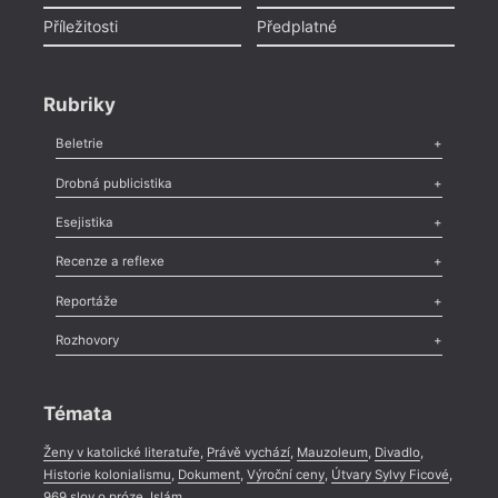
Příležitosti
Předplatné
Rubriky
Beletrie
Poezie
,
Próza
,
Dokumenty
,
Drama
,
Celá rubrika
Drobná publicistika
Odlesk
,
Zasláno
,
Nezařazené
,
Novinky v Tvaru
,
Slovo
,
Výročí
,
Esejistika
Nekrolog
,
Glosa
,
Sloupek
,
Pozvánka
,
Literární soutěž
,
Komentář
,
Celá rubrika
Esej
,
Pádlo
,
Úvaha
,
Texty
,
Studie
,
Celá rubrika
Recenze a reflexe
Recenze
,
Dvakrát
,
Horké párky
,
969 slov o próze
,
Reportáže
Méně slov o próze
,
Celá rubrika
Literární zítřky
,
Reportáž
,
Literární život
,
Divadlo
,
Kritický ohlas
,
Rozhovory
Celá rubrika
Rozhovor
,
Anketa
,
Celá rubrika
Témata
Ženy v katolické literatuře
,
Právě vychází
,
Mauzoleum
,
Divadlo
,
Historie kolonialismu
,
Dokument
,
Výroční ceny
,
Útvary Sylvy Ficové
,
969 slov o próze
,
Islám