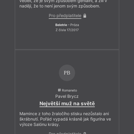
věděli, že je svým způsobem geniální, a žili v
naději, že to není jenom svým způsobem.
Pro předplatitele
Beletrie
– Próza
Z čísla 17/2017
PB
Romaneto
Pavel Brycz
Největší muž na světě
Mamince z toho žraločího stisku nezůstalo ani
škrábnutí. Pořád vypadá krásně jak ﬁgurína ve
výloze Salónu krásy.
Pro předplatitele