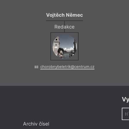
Vojtěch Němec
Redakce
chorobnybeletrik@centrum.cz
Vy
Archiv čísel