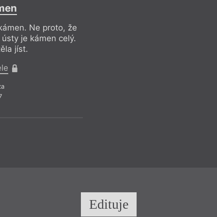
men
 kámen. Ne proto, že
 ústy je kámen celý.
ěla jíst.
ele
za
7
Edituje