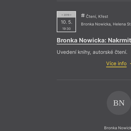
= 2019 =
Čtení, Křest
10. 5.
Bronka Nowicka
,
Helena S
19:30
Bronka Nowicka: Nakrmi
Uvedení knihy, autorské čtení.
Více info
BN
Bronka Nowic