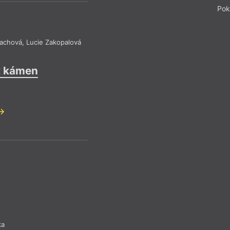
Pok
tachová
,
Lucie Zakopalová
t kámen
ka