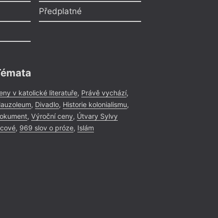
Předplatné
Témata
eny v katolické literatuře
,
Právě vychází
,
auzoleum
,
Divadlo
,
Historie kolonialismu
,
okument
,
Výroční ceny
,
Útvary Sylvy
icové
,
969 slov o próze
,
Islám