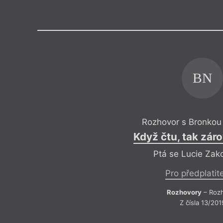
Výroční cen
BN
Rozhovor s Bronkou
Když čtu, tak zár
Ptá se Lucie Zak
Pro předplatit
Rozhovory
– Roz
Z čísla 13/201