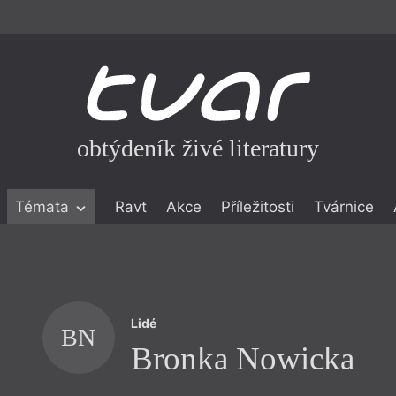
obtýdeník živé literatury
Témata
Ravt
Akce
Příležitosti
Tvárnice
ické literatuře
icistika
zí
Lidé
eflexe
BN
Bronka Nowicka
onialismu