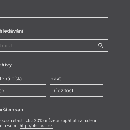
hledávání
N
chivy
kou Nowickou
těná čísla
Ravt
ároveň vidím
Zakopalová
ce
Příležitosti
titele
arší obsah
Rozhovor
/2019
 obsah starší roku 2015 můžete zapátrat na našem
rém webu:
http://old.itvar.cz
.