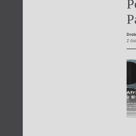
P
Výroční cen
P
Drob
Z čí