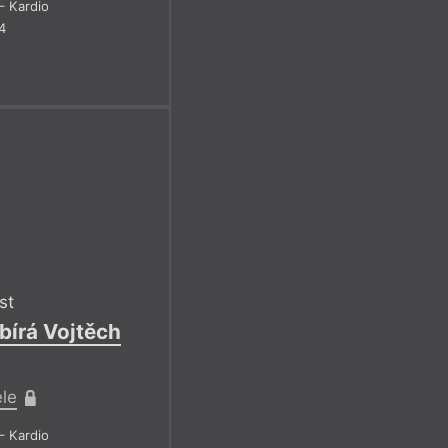
– Kardio
4
st
bírá Vojtěch
ele
– Kardio