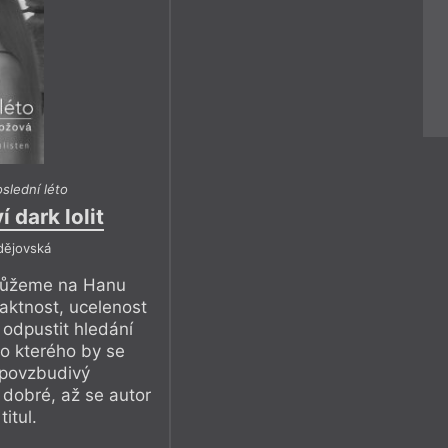
slední léto
 dark lolit
dějovská
 můžeme na Hanu
aktnost, ucelenost
 odpustit hledání
do kterého by se
-povzbudivý
dobré, až se autor
itul.