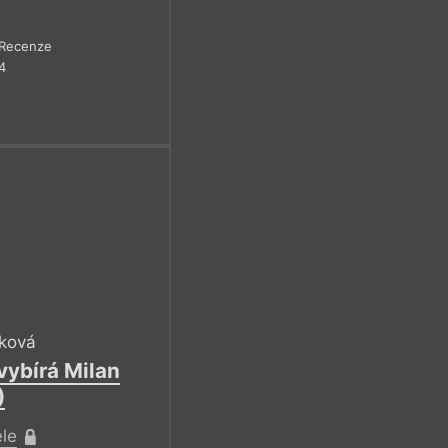
Recenze
4
ková
vybírá Milan
)
ele