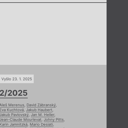
Vyšlo 23. 1. 2025
2/2025
Aleš Merenus
,
David Zábranský
,
Eva Kuchtová
,
Jakub Haubert
,
Jakub Pavlovský
,
Jan M. Heller
,
Jean-Claude Mourlevat
,
Johny Pitts
,
Karin Jamnitzká
,
Mario Desiati
,