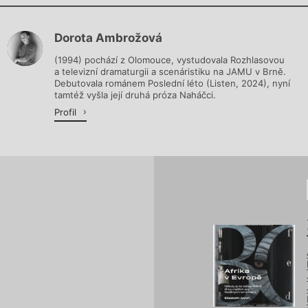
Chviličku.
Dorota Ambrožová
Načítá se.
(1994) pochází z Olomouce, vystudovala Rozhlasovou
a televizní dramaturgii a scenáristiku na JAMU v Brně.
Debutovala románem Poslední léto (Listen, 2024), nyní
tamtéž vyšla její druhá próza Naháčci.
Profil