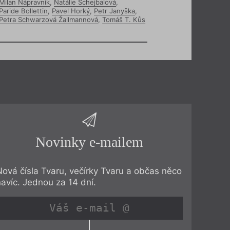
Milan Nápravník
,
Natálie Schejbalová
,
Paride Bollettin
,
Pavel Horký
,
Petr Janyška
,
Petra Schwarzová Žallmannová
,
Tomáš T. Kůs
Novinky e-mailem
Nová čísla Tvaru, večírky Tvaru a občas něco
navíc. Jednou za 14 dní.