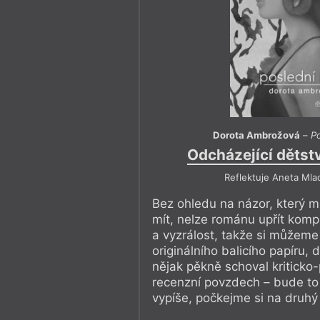
Dorota Ambrožová
–
Po
Odcházející dětství
Reflektuje Aneta Mla
Bez ohledu na názor, který
mít, nelze románu upřít komp
a vyzrálost, takže si můžeme
originálního balicího papíru, 
nějak pěkně schoval kriticko
recenzní povzdech – bude to 
vypíše, počkejme si na druhý t