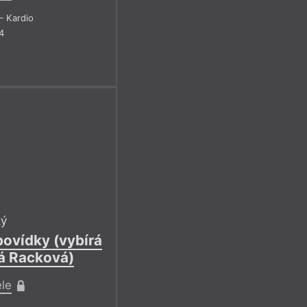
– Kardio
4
ký
povídky (vybírá
á Racková)
ele