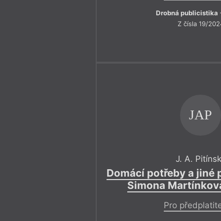
Drobná publicistika
Z čísla 19/202
JAP
J. A. Pitíns
Domácí potřeby a jiné 
Simona Martínkov
Pro předplatit