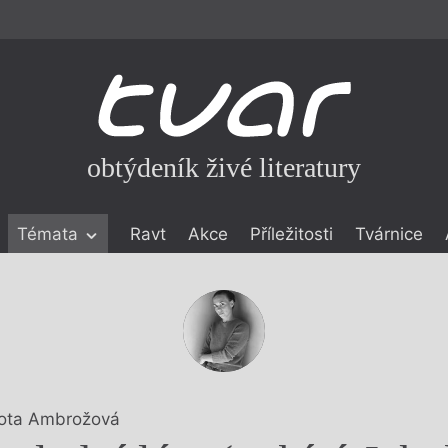
obtýdeník živé literatury
Témata
Ravt
Akce
Příležitosti
Tvárnice
ické literatuře
icistika
zí
eflexe
onialismu
ota Ambrožová