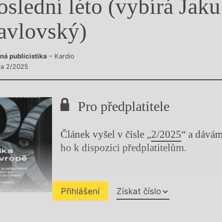
oslední léto (vybírá Jak
y
avlovský)
ná publicistika
– Kardio
sla 2/2025
Pro předplatitele
Článek vyšel v čísle „
2/2025
“ a dává
ho k dispozici předplatitelům.
Přihlášení
Získat číslo