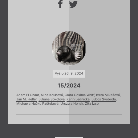
Vyšlo 26. 9. 2024
15/2024
Adam El Chaar
,
Alice Koubová
,
Clara Cosima Wolff
,
Iveta Mikešová
,
Jan M. Heller
,
Juliana Sokolová
,
Karin Lednická
,
Luboš Svoboda
,
Michaela Hučko Pašteková
,
Urszula Honek
,
Zita Izsó