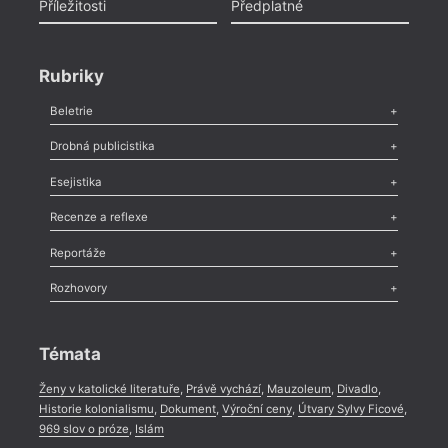
Příležitosti
Předplatné
Rubriky
Beletrie
Poezie
,
Próza
,
Dokumenty
,
Drama
,
Celá rubrika
Drobná publicistika
Odlesk
,
Zasláno
,
Nezařazené
,
Novinky v Tvaru
,
Slovo
,
Výročí
,
Esejistika
Nekrolog
,
Glosa
,
Sloupek
,
Pozvánka
,
Literární soutěž
,
Komentář
,
Celá rubrika
Esej
,
Pádlo
,
Úvaha
,
Texty
,
Studie
,
Celá rubrika
Recenze a reflexe
Recenze
,
Dvakrát
,
Horké párky
,
969 slov o próze
,
Reportáže
Méně slov o próze
,
Celá rubrika
Literární zítřky
,
Reportáž
,
Literární život
,
Divadlo
,
Kritický ohlas
,
Rozhovory
Celá rubrika
Rozhovor
,
Anketa
,
Celá rubrika
Témata
Ženy v katolické literatuře
,
Právě vychází
,
Mauzoleum
,
Divadlo
,
Historie kolonialismu
,
Dokument
,
Výroční ceny
,
Útvary Sylvy Ficové
,
969 slov o próze
,
Islám