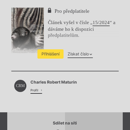
Pro předplatitele
Článek vyšel v čísle „
15/2024
“ a
dáváme ho k dispozici
předplatitelům.
Přihlášení
Získat číslo
Chviličku.
Charles Robert Maturin
Načítá se.
CRM
Profil
Sdílet na síti