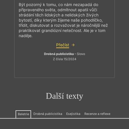
Být pozorný k tomu, co nám nezapadá do
připraveného světa, odmítnout apatii vůči
strádání těch lidských a nelidských živých
bytostí, díky kterým žijeme naše pohodlíčko,
třídit, diskutovat a rozvažovat je náročnější než
praktikovat grandiózní netečnost. Ale je v tom
naděje.
Přečíst
Drobná publicistika
– Slovo
Z čísla 15/2024
Další texty
Drobná publicistika
Esejistika
Recenze a reflexe
Beletrie