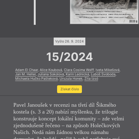
Vyšlo 26. 9. 2024
15/2024
Adam El Chaar
,
Alice Koubová
,
Clara Cosima Wolff
,
Iveta Mikešová
,
Jan M. Heller
,
Juliana Sokolová
,
Karin Lednická
,
Luboš Svoboda
,
Michaela Hučko Pašteková
,
Urszula Honek
,
Zita Izsó
Získat číslo
Pavel Janoušek v recenzi na třetí díl Šikmého
kostela (s. 3 a 20) nabízí myšlenku, že trilogie
konstruuje koncept lokální komunity – zde velmi
zjednodušeně řečeno – na způsob Holečkových
Našich. Nedá nám žádnou velkou námahu