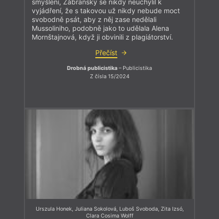
smýšlení, Zábranský se nikdy neuchýlil k
vyjádření, že s takovou už nikdy nebude moct
svobodně psát, aby z něj zase nedělali
Mussoliniho, podobně jako to udělala Alena
Mornštajnová, když ji obvinili z plagiátorství.
Přečíst
Drobná publicistika
– Publicistika
Z čísla 15/2024
Urszula Honek
,
Juliana Sokolová
,
Luboš Svoboda
,
Zita Izsó
,
Clara Cosima Wolff