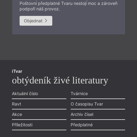
Poštovní předplatné Tvaru nestojí moc a zároveň
podpoří náš provoz.
Objednat
Př
iTvar
Aš
obtýdeník živé literatury
Li
Pr
Aktuální číslo
Tvárnice
Chviličku.
Ol
Ravt
O časopisu Tvar
Načítá se.
Zlí
Akce
Archiv čísel
Li
Příležitosti
Předplatné
Objednávka předplatného
Ky
poštou