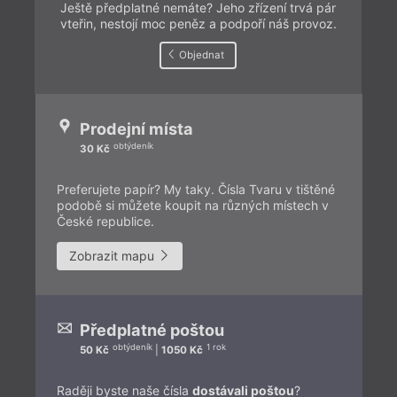
Ještě předplatné nemáte? Jeho zřízení trvá pár
vteřin, nestojí moc peněz a podpoří náš provoz.
Objednat
Prodejní místa
obtýdeník
30 Kč
Preferujete papír? My taky. Čísla Tvaru v tištěné
podobě si můžete koupit na různých místech v
České republice.
Zobrazit mapu
Předplatné poštou
obtýdeník
1 rok
50 Kč
|
1050 Kč
Raději byste naše čísla
dostávali poštou
?