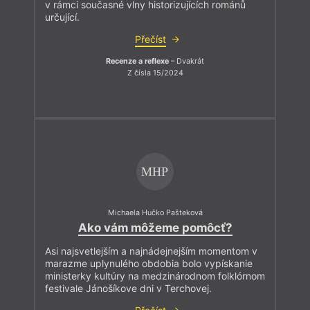
v rámci současné vlny historizujících románů
určující.
Přečíst
Recenze a reflexe
– Dvakrát
Z čísla 15/2024
MHP
Michaela Hučko Pašteková
Ako vám môžeme pomôcť?
Asi najsvetlejším a najnádejnejším momentom v
marazme uplynulého obdobia bolo vypískanie
ministerky kultúry na medzinárodnom folklórnom
festivale Jánošíkove dni v Terchovej.