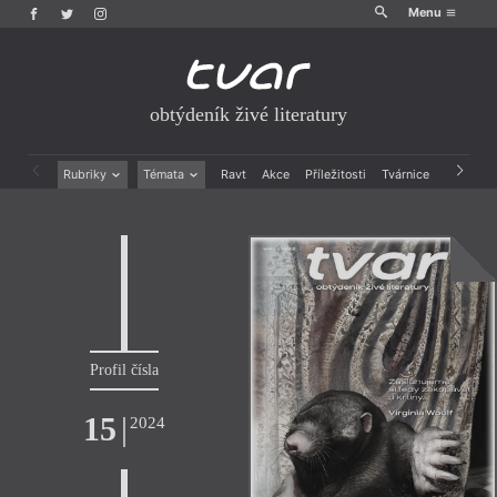
Menu
obtýdeník živé literatury
Rubriky
Témata
Ravt
Akce
Příležitosti
Tvárnice
Archiv
Beletrie
Ženy v katolické literatuře
Drobná publicistika
Právě vychází
Esejistika
Mauzoleum
Recenze a reflexe
Divadlo
Reportáže
Historie kolonialismu
Rozhovory
Dokument
Výroční ceny
Profil čísla
15
|
2024