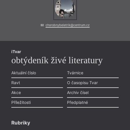
chorobnybeletrik@centrum.cz
iTvar
obtýdeník živé literatury
Aktuální číslo
Tvárnice
Ravt
O časopisu Tvar
Akce
Archiv čísel
Příležitosti
Předplatné
Rubriky