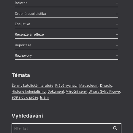
Beletrie
Poezie
,
Próza
,
Dokumenty
,
Drama
,
Celá rubrika
Drobná publicistika
Odlesk
,
Zasláno
,
Nezařazené
,
Novinky v Tvaru
,
Slovo
,
Výročí
,
Esejistika
Nekrolog
,
Glosa
,
Sloupek
,
Pozvánka
,
Literární soutěž
,
Komentář
,
Celá rubrika
Esej
,
Pádlo
,
Úvaha
,
Texty
,
Studie
,
Celá rubrika
Recenze a reflexe
Recenze
,
Dvakrát
,
Horké párky
,
969 slov o próze
,
Reportáže
Méně slov o próze
,
Celá rubrika
Literární zítřky
,
Reportáž
,
Literární život
,
Divadlo
,
Kritický ohlas
,
Rozhovory
Celá rubrika
Rozhovor
,
Anketa
,
Celá rubrika
Témata
Ženy v katolické literatuře
,
Právě vychází
,
Mauzoleum
,
Divadlo
,
Historie kolonialismu
,
Dokument
,
Výroční ceny
,
Útvary Sylvy Ficové
,
969 slov o próze
,
Islám
Vyhledávání