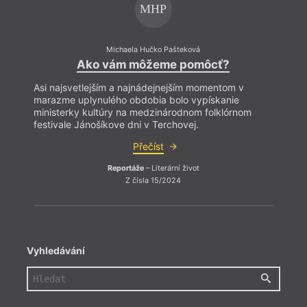
MHP
Michaela Hučko Pašteková
Ako vám môžeme pomôcť?
Asi najsvetlejším a najnádejnejším momentom v
Asi n
marazme uplynulého obdobia bolo vypískanie
maraz
ministerky kultúry na medzinárodnom folklórnom
minis
festivale Jánošíkove dni v Terchovej.
festiv
Přečíst
Reportáže
– Literární život
Z čísla 15/2024
Vyhledávání