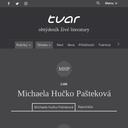
Menu
obtýdeník živé literatury
Rubriky
Témata
Ravt
Akce
Příležitosti
Tvárnice
Archiv
Beletrie
Ženy v katolické literatuře
Drobná publicistika
Právě vychází
Esejistika
Mauzoleum
MHP
Recenze a reflexe
Divadlo
Reportáže
Historie kolonialismu
Rozhovory
Dokument
Lidé
Výroční ceny
Michaela Hučko Pašteková
Reportáže
Michaela Hučko Pašteková