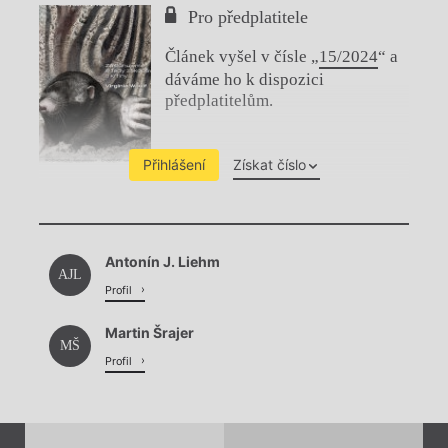
Pro předplatitele
Článek vyšel v čísle „
15/2024
“ a
dáváme ho k dispozici
předplatitelům.
Přihlášení
Získat číslo
Chviličku.
Antonín J. Liehm
Načítá se.
AJL
Profil
Martin Šrajer
MŠ
Profil