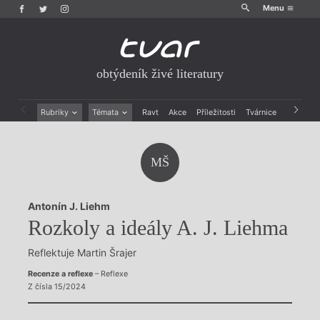
Menu
obtýdeník živé literatury
Rubriky
Témata
Ravt
Akce
Příležitosti
Tvárnice
Archiv
Beletrie
Ženy v katolické literatuře
Drobná publicistika
Právě vychází
MŠ
Esejistika
Mauzoleum
Recenze a reflexe
Divadlo
Reportáže
Historie kolonialismu
Antonín J. Liehm
Rozhovory
Dokument
Rozkoly a ideály A. J. Liehma
Výroční ceny
Reflektuje Martin Šrajer
Recenze a reflexe
– Reflexe
Z čísla 15/2024