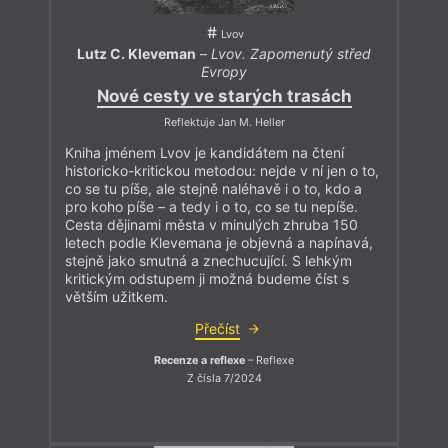
Lvov
Lutz C. Kleveman
–
Lvov. Zapomenutý střed
Evropy
Nové cesty ve starých trasách
Reflektuje Jan M. Heller
Kniha jménem Lvov je kandidátem na čtení
historicko-kritickou metodou: nejde v ní jen o to,
co se tu píše, ale stejně naléhavě i o to, kdo a
pro koho píše – a tedy i o to, co se tu nepíše.
Cesta dějinami města v minulých zhruba 150
letech podle Klevemana je objevná a napínavá,
stejně jako smutná a znechucující. S lehkým
kritickým odstupem ji možná budeme číst s
větším užitkem.
Přečíst
Recenze a reflexe
– Reflexe
Z čísla 7/2024