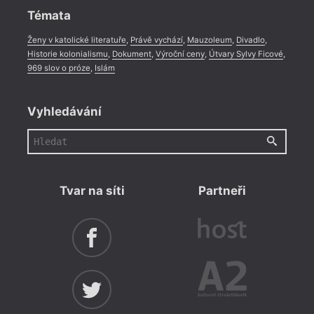
Témata
Ženy v katolické literatuře
,
Právě vychází
,
Mauzoleum
,
Divadlo
,
Historie kolonialismu
,
Dokument
,
Výroční ceny
,
Útvary Sylvy Ficové
,
969 slov o próze
,
Islám
Vyhledávání
Tvar na síti
Partneři