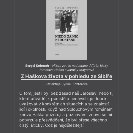
Sergej Solouch
–
Nikdo za nic nedostane. Příběh lásky
Jaroslava Haška a Jarmily Mayerové
Z Haškova života v pohledu ze Sibiře
Reflektuje Sylvie Richterová
O tom, jestli byl bez zásad náš Jaroslav, nebo ti,
které přiváděl k pomstě a nenávisti, je dobré
uvažovat v konkrétních situacích a se znalostí
lidí i okolností. Když nad Solouchovým románem
znovu Haška pozoruji a poznávám, znovu se mi
potvrzuje přesvědčení, že byl přese všechno
čistý. Eticky. Což je nejdůležitější.