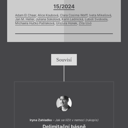
15/2024
Adam El Chaar
,
Alice Koubová
,
Clara Cosima Wolff
,
Iveta Mikešová
,
Jan M. Heller
,
Juliana Sokolová
,
Karin Lednická
,
Luboš Svoboda
,
Michaela Hučko Pašteková
,
Urszula Honek
,
Zita Izsó
Souvisí
Iryna Zahladko
–
Jak se líčit v nemoci (rukopis)
Delimitační básně