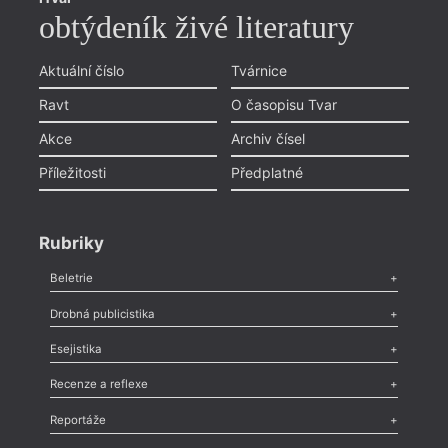
obtýdeník živé literatury
Aktuální číslo
Tvárnice
Ravt
O časopisu Tvar
Akce
Archiv čísel
Příležitosti
Předplatné
Rubriky
Beletrie
Poezie
,
Próza
,
Dokumenty
,
Drama
,
Celá rubrika
Drobná publicistika
Odlesk
,
Zasláno
,
Nezařazené
,
Novinky v Tvaru
,
Slovo
,
Výročí
,
Esejistika
Nekrolog
,
Glosa
,
Sloupek
,
Pozvánka
,
Literární soutěž
,
Komentář
,
Celá rubrika
Esej
,
Pádlo
,
Úvaha
,
Texty
,
Studie
,
Celá rubrika
Recenze a reflexe
Recenze
,
Dvakrát
,
Horké párky
,
969 slov o próze
,
Reportáže
Méně slov o próze
,
Celá rubrika