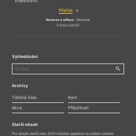
bolestínství.
bolest
Přečíst
Recenze a reflexe
– Recenze
Z čísla 2/2025
Vyhledávání
Archivy
Tištěná čísla
Ravt
Akce
Příležitosti
Starší obsah
Pro obsah starší roku 2015 můžete zapátrat na našem starém