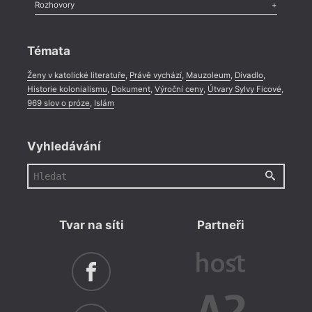
Literární zítřky
,
Reportáž
,
Literární život
,
Divadlo
,
Kritický ohlas
,
Rozhovory
Celá rubrika
Rozhovor
,
Anketa
,
Celá rubrika
Témata
Ženy v katolické literatuře
,
Právě vychází
,
Mauzoleum
,
Divadlo
,
Historie kolonialismu
,
Dokument
,
Výroční ceny
,
Útvary Sylvy Ficové
,
969 slov o próze
,
Islám
Vyhledávání
Tvar na síti
Partneři