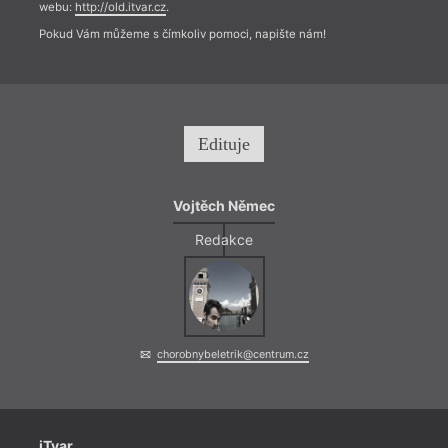
webu:
http://old.itvar.cz
.
Pokud Vám můžeme s čímkoliv pomoci, napište nám!
Edituje
Vojtěch Němec
Redakce
chorobnybeletrik@centrum.cz
iTvar