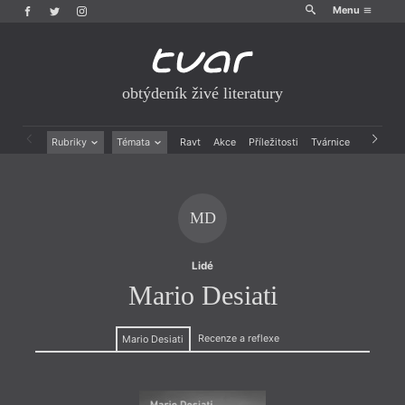
Menu
obtýdeník živé literatury
Rubriky
Témata
Ravt
Akce
Příležitosti
Tvárnice
Archiv
Beletrie
Ženy v katolické literatuře
Drobná publicistika
Právě vychází
Esejistika
Mauzoleum
MD
Recenze a reflexe
Divadlo
Reportáže
Historie kolonialismu
Rozhovory
Dokument
Lidé
Výroční ceny
Mario Desiati
Recenze a reflexe
Mario Desiati