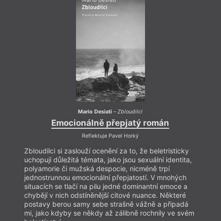
Mario Desiati
–
Zbloudilci
Emocionálně přepjatý román
Reflektuje Pavel Horký
Zbloudilci si zaslouží ocenění za to, že beletristicky
Zbloud
uchopují důležitá témata, jako jsou sexuální identita,
uchopu
polyamorie či mužská despocie, nicméně trpí
polya
jednostrunnou emocionální přepjatostí. V mnohých
jedno
situacích se tlačí na pilu jedné dominantní emoce a
situac
chybějí v nich odstíněnější citové nuance. Některé
chybě
postavy berou samy sebe strašně vážně a připadá
posta
mi, jako kdyby se někdy až zálibně rochnily ve svém
mi, j