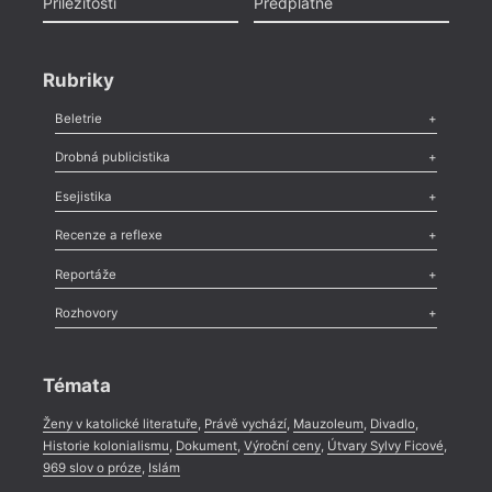
Příležitosti
Předplatné
Rubriky
Beletrie
Poezie
,
Próza
,
Dokumenty
,
Drama
,
Celá rubrika
Drobná publicistika
Odlesk
,
Zasláno
,
Nezařazené
,
Novinky v Tvaru
,
Slovo
,
Výročí
,
Esejistika
Nekrolog
,
Glosa
,
Sloupek
,
Pozvánka
,
Literární soutěž
,
Komentář
,
Celá rubrika
Esej
,
Pádlo
,
Úvaha
,
Texty
,
Studie
,
Celá rubrika
Recenze a reflexe
Recenze
,
Dvakrát
,
Horké párky
,
969 slov o próze
,
Reportáže
Méně slov o próze
,
Celá rubrika
Literární zítřky
,
Reportáž
,
Literární život
,
Divadlo
,
Kritický ohlas
,
Rozhovory
Celá rubrika
Rozhovor
,
Anketa
,
Celá rubrika
Témata
Ženy v katolické literatuře
,
Právě vychází
,
Mauzoleum
,
Divadlo
,
Historie kolonialismu
,
Dokument
,
Výroční ceny
,
Útvary Sylvy Ficové
,
969 slov o próze
,
Islám