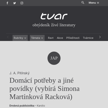
Menu
obtýdeník živé literatury
Rubriky
Témata
Ravt
Akce
Příležitosti
Tvárnice
Archiv
Beletrie
Ženy v katolické literatuře
Drobná publicistika
Právě vychází
Esejistika
Mauzoleum
JAP
Recenze a reflexe
Divadlo
Reportáže
Historie kolonialismu
Rozhovory
Dokument
J. A. Pitínský
Výroční ceny
Domácí potřeby a jiné
povídky (vybírá Simona
Martínková Racková)
Drobná publicistika
– Kardio