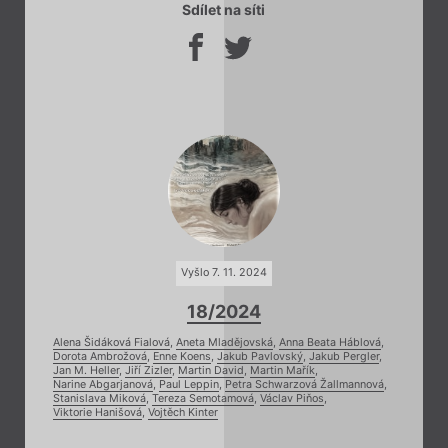
Sdílet na síti
Vyšlo 7. 11. 2024
18/2024
Alena Šidáková Fialová
,
Aneta Mladějovská
,
Anna Beata Háblová
,
Dorota Ambrožová
,
Enne Koens
,
Jakub Pavlovský
,
Jakub Pergler
,
Jan M. Heller
,
Jiří Zizler
,
Martin David
,
Martin Mařík
,
Narine Abgarjanová
,
Paul Leppin
,
Petra Schwarzová Žallmannová
,
Stanislava Miková
,
Tereza Semotamová
,
Václav Piňos
,
Viktorie Hanišová
,
Vojtěch Kinter