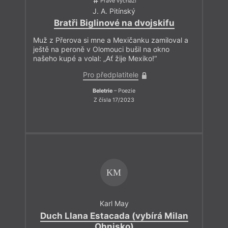
Právě vychází
J. A. Pitínský
Bratři Biglinové na dvojskifu
Muž z Přerova si mne a Mexičanku zamiloval a
ještě na peroně v Olomouci bušil na okno
našeho kupé a volal: „Ať žije Mexiko!“
Pro předplatitele
Beletrie
– Poezie
Z čísla 17/2023
KM
Karl May
Duch Llana Estacada (vybírá Milan
Ohnisko)