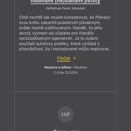
hodinami (ne)banální jistoty
Reflektuje Pavel Janoušek
Chtě nechtě tak musím konstatovat, že Pitínský
svou knihu zakončil poselstvím půvabným,
avšak hodně zašifrovaným. Natolik, že jeho
skrytý význam asi zůstane pro čtenáře
nerozluštitelným tajemstvím. Je to ovšem
součástí autorovy poetiky, která vyrůstá z
přesvědčení, že i nedoslovené může inspirovat.
Přečíst
Recenze a reflexe
– Recenze
Z čísla 13/2024
JAP