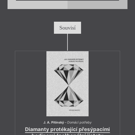
Souvisí
J. A. Pitínský
–
Domácí potřeby
Diamanty protékající přesýpacími