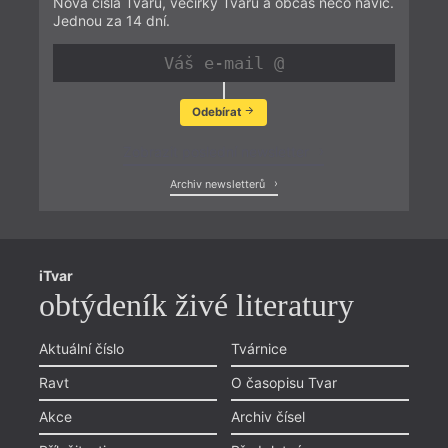
Nová čísla Tvaru, večírky Tvaru a občas něco navíc.
Jednou za 14 dní.
Odebírat
Zobrazit poslední newsletter
Archiv newsletterů
iTvar
obtýdeník živé literatury
Aktuální číslo
Tvárnice
Ravt
O časopisu Tvar
Akce
Archiv čísel