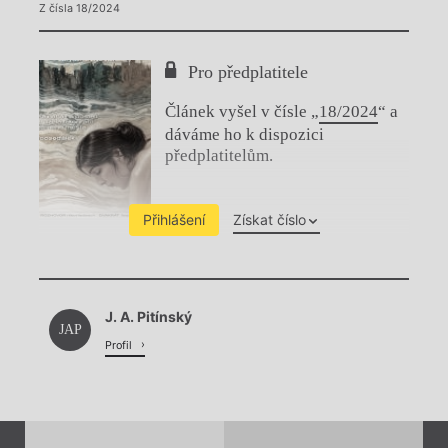
Z čísla 18/2024
Pro předplatitele
Článek vyšel v čísle „
18/2024
“ a
dáváme ho k dispozici
předplatitelům.
Přihlášení
Získat číslo
Chviličku.
J. A. Pitínský
Načítá se.
JAP
Profil