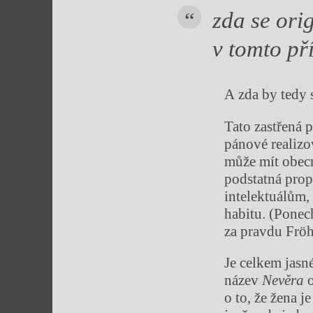
zda se ori
v tomto př
A zda by tedy
Tato zastřená 
pánové realizo
může mít obecn
podstatná prop
intelektuálům,
habitu. (Ponec
za pravdu Fröh
Je celkem jasné
název
Nevěra
o to, že žena 