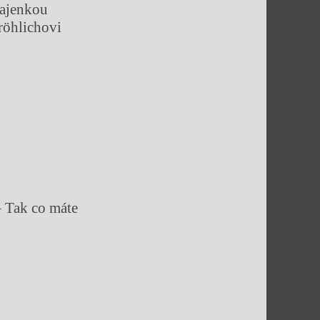
tajenkou
röhlichovi
– Tak co máte