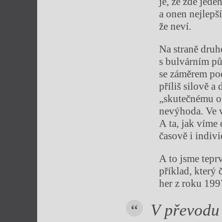
je, že zde jede
a onen nejlepší
že neví.
Na straně druhé
s bulvárním p
se záměrem pod
příliš silově a
„skutečnému ob
nevýhoda. Ve v
A ta, jak víme
časově i indivi
A to jsme tepr
příklad, který
her z roku 199
V převodu 