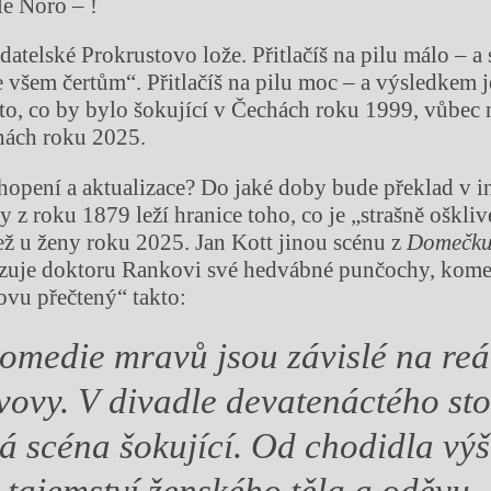
e Noro – !
datelské Prokrustovo lože. Přitlačíš na pilu málo – a
e všem čertům“. Přitlačíš na pilu moc – a výsledkem 
c to, co by bylo šokující v Čechách roku 1999, vůbec
hách roku 2025.
chopení a aktualizace? Do jaké doby bude překlad v i
 z roku 1879 leží hranice toho, co je „strašně ošklivé
ež u ženy roku 2025. Jan Kott jinou scénu z
Domečku
azuje doktoru Rankovi své hedvábné punčochy, kome
novu přečtený“ takto:
komedie mravů jsou závislé
na reá
ovy. V divadle devatenáctého stol
 scéna šokující. Od chodidla výš
 tajemství ženského těla a oděvu.