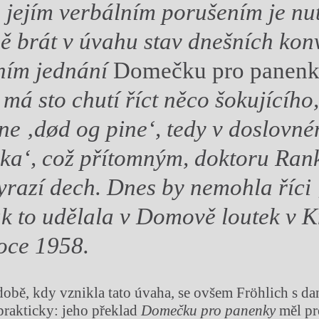
její
m verbálním porušením je nu
 brát v úvahu stav dnešních kon
vním jednání
Domečku pro panen
 má sto chutí říct ně
co šokujícího
kne ‚d
ød og pine
‘, tedy v doslovn
uka
‘
, což přítomným, doktoru Rank
yrazí dech. Dnes by nemohla říci
jak to udělala v Domově loutek v 
roce 1958.
době, kdy vznikla tato úvaha, se ovšem Fröhlich s 
prakticky: jeho překlad
Domečku pro panenky
měl p