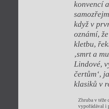
konvencí a 
samozřejmě
když v pr
oznámí, že
kletbu, ře
‚smrt a m
Lindové, v
čertům
‘, 
klasiků v 
Zhruba v téže 
vypořádával i 