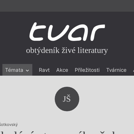
obtýdeník živé literatury
Témata
Ravt
Akce
Příležitosti
Tvárnice
ické literatuře
icistika
zí
JŠ
eflexe
onialismu
Šotkovský