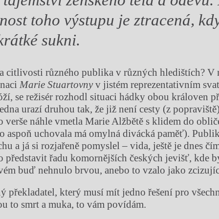
nost toho výstupu je ztracená, kd
krátké sukni.
a citlivosti různého publika v různých hledištích? V
enaci
Marie Stuartovny
v jistém reprezentativním sva
óží, se režisér rozhodl situaci hádky obou královen př
jedna urazí druhou tak, že již není cesty (z popraviště
o verše náhle vmetla Marie Alžbětě s klidem do oblič
 to aspoň uchovala má omylná divácká paměť). Publi
hu a já si rozjařeně pomyslel – vida, ještě je dnes čí
 představit řadu komornějších českých jevišť, kde 
ém buď nehnulo brvou, anebo to vzalo jako zcizující
ý překladatel, který musí mít jedno řešení pro všech
sou to smrt a muka, to vám povídám.