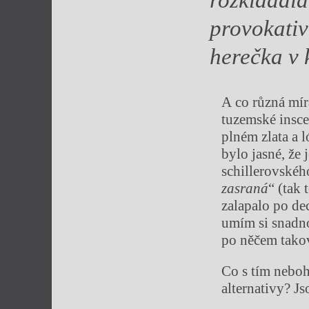
provokativ
herečka v 
A co různá mír
tuzemské insc
plném zlata a l
bylo jasné, že 
schillerovskéh
zasraná
“ (tak
zalapalo po dec
umím si snadno
po něčem takov
Co s tím neboh
alternativy? J