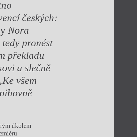
tno
vencí českých:
ky
Nora
, tedy pronést
ém překladu
ovi a slečně
 ‚Ke všem
Knihovně
daným úkolem
remiéru