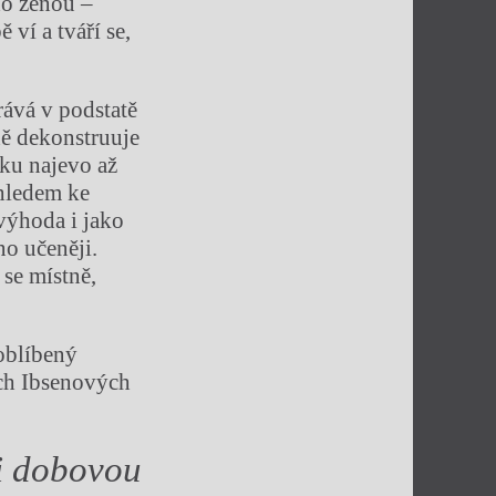
eho ženou –
 ví a tváří se,
rává v podstatě
ě dekonstruuje
tku najevo až
hledem ke
výhoda i jako
no učeněji.
 se místně,
 oblíbený
ech Ibsenových
zi dobovou