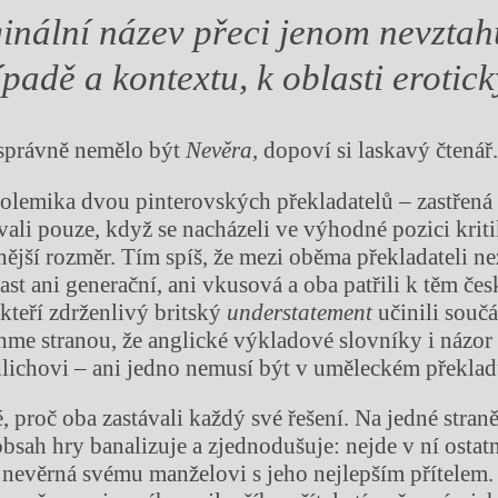
ginální název přeci jenom nevztah
ípadě a kontextu, k oblasti erotic
 správně nemělo být
Nevěra
, dopoví si laskavý čtenář
polemika dvou pinterovských překladatelů – zastřená t
vali pouze, když se nacházeli ve výhodné pozici krit
ější rozměr. Tím spíš, že mezi oběma překladateli ne
ast ani generační, ani vkusová a oba patřili k těm če
 kteří zdrženlivý britský
understatement
učinili součá
hme stranou, že anglické výkladové slovníky i názor 
lichovi – ani jedno nemusí být v uměleckém překlad
, proč oba zastávali každý své řešení. Na jedné straně 
obsah hry banalizuje a zjednodušuje: nejde v ní ostat
je nevěrná svému manželovi s jeho nejlepším přítelem.