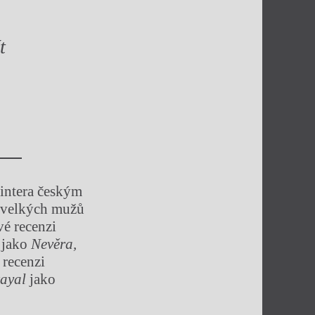
t
Pintera českým
u velkých mužů
vé recenzi
l
jako
Nevěra,
 recenzi
rayal
jako