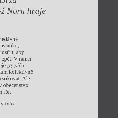
yž Noru hraje
 nedávné
tostánku,
iostřit, aby
) zpět. V rámci
eje „
ty píčo
kum kolektivně
m šokovat. Ale
by obecenstvo
 fór.
ny tyto