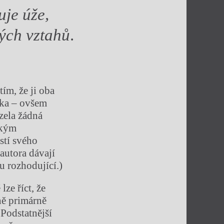
uje úže,
kých vztahů
.
.
ím, že ji oba
ika – ovšem
zela žádná
ským
stí svého
autora dávají
u rozhodující.)
lze říct, že
ně primárně
 Podstatnější