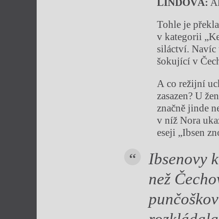
LINDOVÁ:
Al
Tohle je překla
v kategorii „K
siláctví. Naví
šokující v Čec
A co režijní u
zasazen? U ženy
značně jinde n
v níž Nora uk
eseji „Ibsen z
Ibsenovy 
než Čechov
punčošková
rozkládala