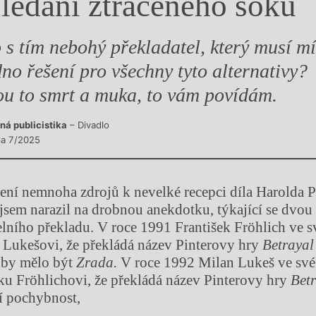
ledání ztraceného šoku
y
 s tím nebohý překladatel, který musí mí
dno řešení pro všechny tyto alternativy?
ou to smrt a muka, to vám povídám.
ná publicistika
– Divadlo
sla 7/2025
zení nemnoha zdrojů k nevelké recepci díla Harolda 
jsem narazil na drobnou anekdotku, týkající se dvo
lního překladu. V roce 1991 František Fröhlich ve s
 Lukešovi, že překládá název Pinterovy hry
Betraya
 by mělo být
Zrada.
V roce 1992 Milan Lukeš ve své
ku Fröhlichovi, že překládá název Pinterovy hry
Bet
ší pochybnost,