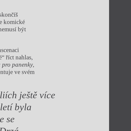
 skončíš
je komické
 nemusí být
nscenaci
“ říct nahlas,
 pro panenky
,
ntuje ve svém
liích ještě více
etí byla
e se
 Drzá