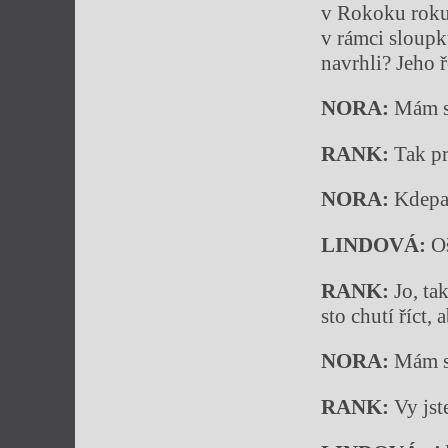
v Rokoku roku 
v rámci sloupk
navrhli? Jeho 
NORA:
Mám st
RANK:
Tak pr
NORA:
Kdepak,
LINDOVÁ:
Oš
RANK:
Jo, ta
sto chutí říct,
NORA:
Mám s
RANK:
Vy jst