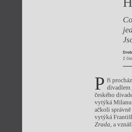
H
Výroční cen
Co
je
Js
Drob
Z čí
P
ři prochá
divadlem 
českého divade
vytýká Milanu
ačkoli správně
vytýká Františ
Zrada
, a vzná