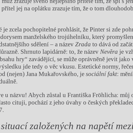
n muž zrazuje svého nejlepšího přítele tím, že spí s j
 přítel jej na oplátku zrazuje tím, že o tom dlouhodobě
 je zcela pochopitelné prohlásit, že Pinter si zde poh
ůdorysem manželského trojúhelníku, který promyšlen
statnějšího sdělení – a název
Zrada
to dává od začá
 důrazně. Shrnuto lapidárně: to, že název
Nevěra
je vz
sahu hry“ zavádějící, se může oprávněně jevit jako 
ýsledku jde tedy o věc vkusu. Estetické normy, řeče
 od (nejen) Jana Mukařovského, je
sociální
fakt
: mění
duálně.
ve u názvu! Abych zůstal u Františka Fröhlicha: můj
 často cituji, pochází z jeho úvahy o českých překlad
7.
situací založených na napětí me