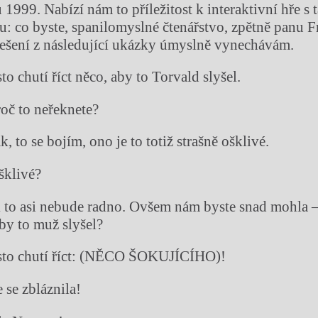
1999. Nabízí nám to příležitost k interaktivní hře s 
u: co byste, spanilomyslné čtenářstvo, zpětně panu F
řešení z následující ukázky úmyslně vynechávám.
o chutí říct něco, aby to Torvald slyšel.
oč to neřeknete?
 to se bojím, ono je to totiž strašně ošklivé.
klivé?
k to asi nebude radno. Ovšem nám byste snad mohla 
 aby to muž slyšel?
to chutí říct: (NĚCO ŠOKUJÍCÍHO)!
e se zbláznila!