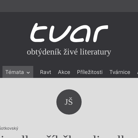
obtýdeník živé literatury
Témata
Ravt
Akce
Příležitosti
Tvárnice
ické literatuře
icistika
zí
JŠ
eflexe
onialismu
Šotkovský