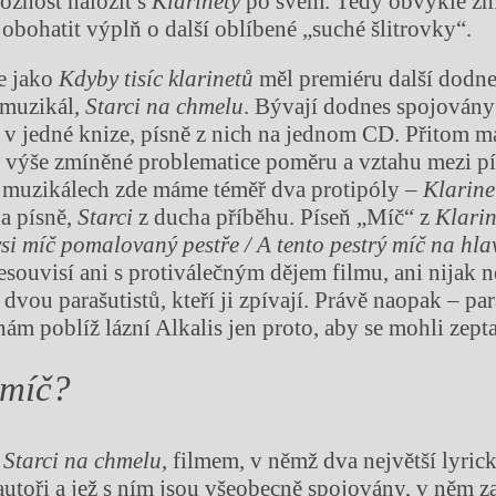
ožnost naložit s
Klarinety
po svém. Tedy obvykle zm
obohatit výplň o další oblíbené „suché šlitrovky“.
e jako
Kdyby tisíc klarinetů
měl premiéru další dodne
 muzikál,
Starci na chmelu
. Bývají dodnes spojovány:
 v jedné knize, písně z nich na jednom CD. Přitom m
 výše zmíněné problematice poměru a vztahu mezi pí
h muzikálech zde máme téměř dva protipóly –
Klarin
a písně,
Starci
z ducha příběhu. Píseň „Míč“
z
Klarin
si míč
pomalovaný pestř
e / A tento pestr
ý míč na hl
esouvisí ani s protiválečným dějem filmu, ani nijak n
 dvou parašutistů, kteří ji zpívají. Právě naopak – par
nám poblíž lázní Alkalis jen proto, aby se mohli zepta
 míč
?
e
Starci na chmelu
, filmem, v němž dva největší lyrick
 autoři a jež s ním jsou všeobecně spojovány, v něm z