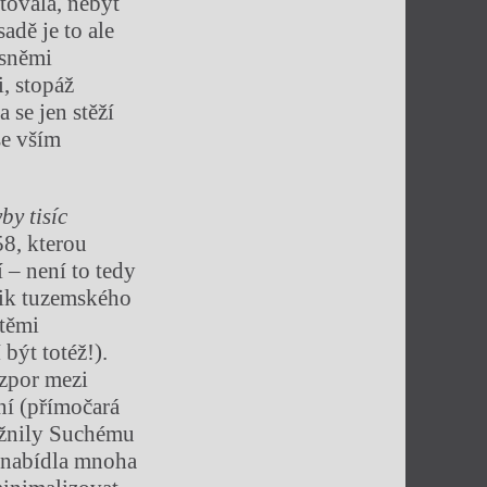
tovala, nebýt
adě je to ale
ísněmi
, stopáž
 se jen stěží
se vším
by tisíc
58, kterou
 – není to tedy
sik tuzemského
 těmi
 být totéž!).
ozpor mezi
ní (přímočará
ožnily Suchému
 nabídla mnoha