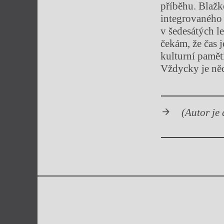
příběhu. Blaž
integrovaného
v šedesátých l
čekám, že čas j
kulturní pamět
Vždycky je něc
(Autor je