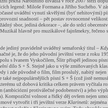
ižní prkna Národního divadla v roce 2007 stěží dopu
jících legend: Miloše Formana a Jiřího Suchého. V zás
i občasné uvádění vynutí skvělými (byť nehitovými) p
provozní snadností – pět postav rovnocenné velikosti
ádný sbor, jediná dekorace –, ale do srdcí obecenstva
e. Muzikál hlavně pro muzikálové fajnšmekry, řečeno 
e jediný pravidelně uváděný semaforský titul –
Kdy
značné je, že do jeho původní jevištní verze z roku 19
polu s Ivanem Vyskočilem, Šlitr přispěl jedinou písní
elní
dílo S + Š. Stejně jako u výše zmiňovaných kla
edy i zde původně o film, film proslulý, nabitý nejen
le také nejpopulárnějších písní S + Š (což jistě nemusí
kterému už dobová kritika celkem právem vyčítala r
(ambiciózní protiválečné podobenství) a jeho výpl
da). Kompoziční volnost a řídký děj ovšem nejen um
mové vytvořit i tři jevištní verze
Klarinetů
: zejména