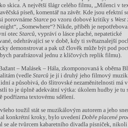
ko skica. A největší šlágr celého filmu, „Milenci v te
ravěčská píseň, komentář na závěr. Kde jsou efektní 
 si porovnáme
Starce
po vzoru dobové kritiky s
West 
onight“, „Somewhere“? Nikde, příběh je nepotřeboval
vní otec
Starců
, vypráví o lásce plaché, nepatetické
né, odehrávající se v době, kdy ti světaznalejší poc
ticky demonstrovat a pak už člověk může být pod poc
abych parafrázoval jednu z klíčových replik filmu).
 Bažant – Malásek – Hála, zkomponovaná k oběma 
alitám (vedle
Starců
je jí i druhý jeho filmový muzi
olidní a působivá, do šlitrovské nezaměnitelnosti má 
tli to je úplně adekvátní výtka: úkolem hudby je tu s
ně podřízena textovému sdělení.
le všeho toužil stát se muzikálovým autorem a jeho sn
al konkrétní kroky, bylo uvedení
Dobře placené pro
l se ale tvůrcem kabaretního divadla písniček, nikoli