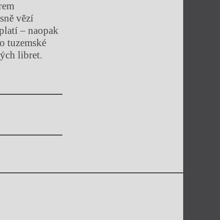
orem
sně vězí
platí – naopak
 do tuzemské
ých libret.