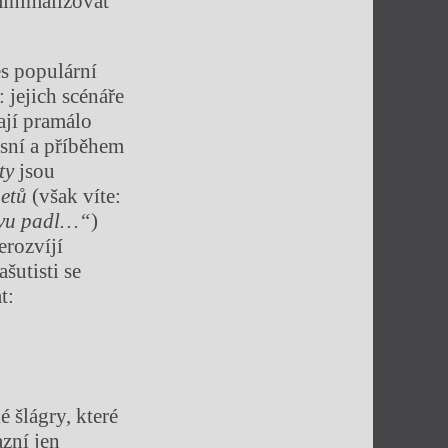
inimalizovat
s populární
 jejich scénáře
ají pramálo
sní a příběhem
ety
jsou
etů
(však víte:
avu padl…“
)
erozvíjí
ašutisti se
t:
é šlágry, které
azní jen