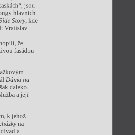
xaskách“, jsou
songy hlavních
Side Story
, kde
: Vratislav
hopili, že
tivou fasádou
Blažkovým
kál
Dáma na
však daleko.
lužba a její
em, k jehož
cházky
na
 divadla