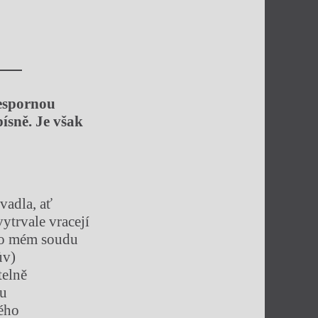
spornou
písně
. Je
však
vadla, ať
vytrvale vracejí
po mém soudu
ův)
telně
ku
ého