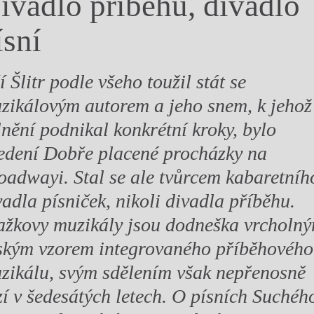
ivadlo příběhu, divadlo
y
ísní
í Šlitr podle všeho toužil stát se
zikálovým autorem a jeho snem, k jehož
lnění podnikal konkrétní kroky, bylo
edení Dobře placené procházky na
oadwayi. Stal se ale tvůrcem kabaretníh
vadla písniček, nikoli divadla příběhu.
ažkovy muzikály jsou dodneška vrcholn
ským vzorem integrovaného příběhového
zikálu, svým sdělením však nepřenosně
zí v šedesátých letech. O písních Suchéh