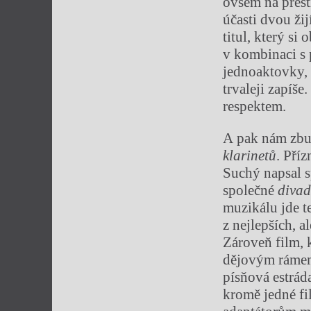
ovšem na prest
účasti dvou ži
titul, který s
v kombinaci s 
jednoaktovky, ž
trvaleji zapíš
respektem.
A pak nám zbud
klarinetů
. Pří
Suchý napsal s
společné
divad
muzikálu jde t
z nejlepších, a
Zároveň film, 
dějovým rámem 
písňová estrá
kromě jedné fil