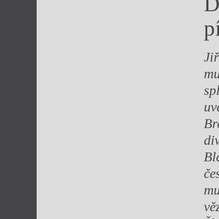
D
Výroční cen
p
Jiř
mu
sp
uv
Br
di
Bl
če
mu
vě