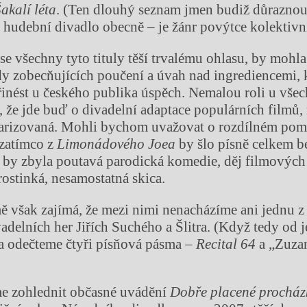
akalí léta
. (Ten dlouhý seznam jmen budiž důrazno
i hudební divadlo obecně – je žánr povýtce kolektivní
se všechny tyto tituly těší trvalému ohlasu, by mohla
dy zobecňujících poučení a úvah nad ingrediencemi,
řinést u českého publika úspěch. Nemalou roli u všec
 že jde buď o divadelní adaptace populárních filmů, 
arizovaná. Mohli bychom uvažovat o rozdílném pom
 zatímco z
Limonádové
ho Joea
by šlo písně celkem 
le by zbyla poutavá parodická komedie, děj filmovýc
rostinká, nesamostatná skica.
mě však zajímá, že mezi nimi nenacházíme ani jednu z 
adelních her Jiřích Suchého a Šlitra. (Když tedy od j
a odečteme čtyři písňová pásma –
Recital 64
a „Zuzan
e zohlednit občasné uvádění
Dobře placené procház