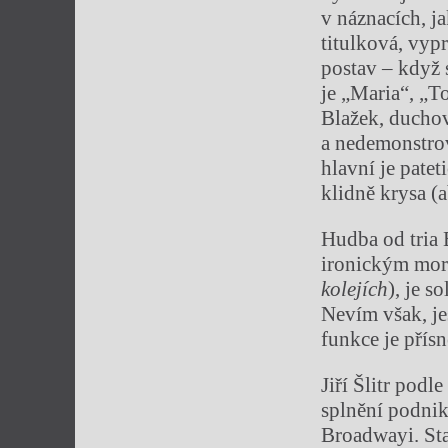
v náznacích, ja
titulková, vyp
postav – když
je „Maria“, „T
Blažek, ducho
a nedemonstrova
hlavní je pate
klidně krysa (
Hudba od tria
ironickým mor
kolejích
), je s
Nevím však, jes
funkce je přís
Jiří Šlitr pod
splnění podnik
Broadwayi. Sta