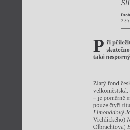
Šl
Drob
Z čí
P
ř
i příleži
skutečnos
tak
é
nesporný
Zlatý fond čes
velkoměstská, č
– je poměrně 
pouze čtyři ti
Limonádový
J
Vrchlického)
N
Olbrachtova)
B