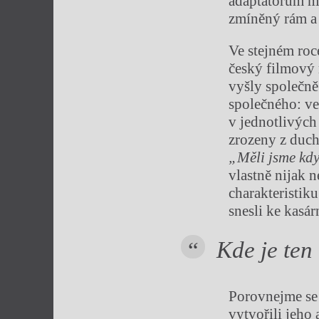
adaptátorům m
zmíněný rám a 
Ve stejném roc
český filmový
vyšly společně
společného: ve
v jednotlivýc
zrozeny z duch
„Měli jsme kdy
vlastně nijak n
charakteristiku
snesli ke kasár
Kde je ten
Porovnejme s
vytvořili jeho