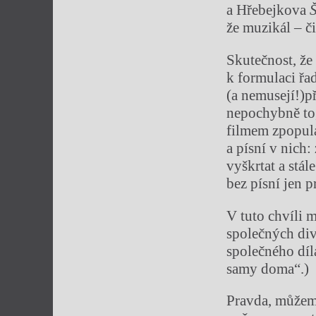
a Hřebejkova
Š
že muzikál – č
Skutečnost, že 
k formulaci řa
(a nemusejí!)p
nepochybně to,
filmem zpopul
a písní v nich:
vyškrtat a stá
bez písní jen p
V tuto chvíli 
společných div
společného díl
samy doma“.)
Pravda, můžem