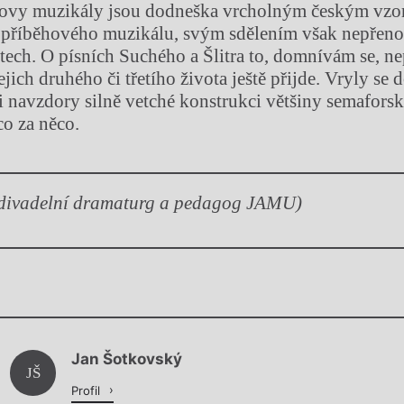
kovy muzikály jsou dodneška vrcholným českým vz
 příběhového muzikálu, svým sdělením však nepřeno
etech. O písních Suchého a Šlitra to, domnívám se, ne
ejich druhého či třetího života ještě přijde. Vryly se
i navzdory silně vetché konstrukci většiny semaforsk
o za něco.
 divadelní dramaturg a pedagog JAMU)
Chviličku.
Jan Šotkovský
Načítá se.
JŠ
Profil