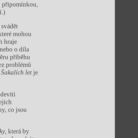
u připomínkou,
.)
 svádět
 které mohou
h hraje
nebo o díla
ěru příběhu
bez problémů
h
Šakalích let
je
devíti
ejich
y, co jsou
ky
, která by