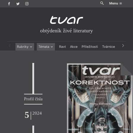
Menu
obtýdeník živé literatury
Rubriky
Témata
Ravt
Akce
Příležitosti
Tvárnice
Archiv
Beletrie
Ženy v katolické literatuře
Drobná publicistika
Právě vychází
Esejistika
Mauzoleum
Recenze a reflexe
Divadlo
Reportáže
Historie kolonialismu
Rozhovory
Dokument
Výroční ceny
Profil čísla
5
|
2024