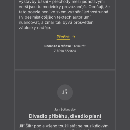
výstavby básní – přechody mezi jednotlivými
nepřipomínaly.“
verši jsou tu motivicky provázanější. Oceňuji, že
Milé čtenářky, milí čtenáři, přeji vám strakaté čtení!
tato poezie není ve svém vyznění jednostrunná.
I v pesimističtějších textech autor umí
nuancovat, a zmar tak bývá prosvětlen
záblesky naděje.
Přečíst
Recenze a reflexe
– Dvakrát
Z čísla 5/2024
JŠ
Jan Šotkovský
Divadlo příběhu, divadlo písní
Jiří Šlitr podle všeho toužil stát se muzikálovým