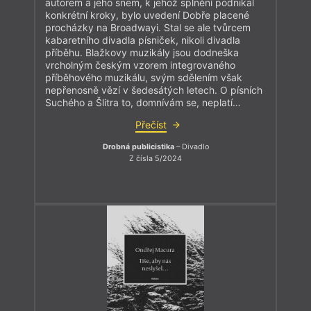
autorem a jeho snem, k jehož splnění podnikal
konkrétní kroky, bylo uvedení Dobře placené
procházky na Broadwayi. Stal se ale tvůrcem
kabaretního divadla písniček, nikoli divadla
příběhu. Blažkovy muzikály jsou dodneška
vrcholným českým vzorem integrovaného
příběhového muzikálu, svým sdělením však
nepřenosně vězí v šedesátých letech. O písních
Suchého a Šlitra to, domnívám se, neplatí…
Přečíst
Drobná publicistika
– Divadlo
Z čísla 5/2024