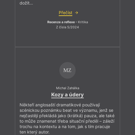
dožít…
Přečíst
Recenze a reflexe
– Kritika
Z čísla 5/2024
MZ
Michal Zahálka
Kozy a údery
Někteří anglosaští dramatikové používají
scénickou poznámku beat ve významu, jenž se
nejčastěji překládá jako (krátká) pauza, ale také
to může znamenat třeba situační předěl – záleží
trochu na kontextu a na tom, jak s tím pracuje
ten který autor.