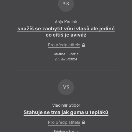
AK
Anja Kaulok
snažíš se zachytit vůni vlasů ale jediné
co cítíš je aviváž
Pro předplatitele
Beletrie
– Poezie
Z čísla 5/2024
VS
Vladimír Stibor
Stahuje se tma jak guma u tepláků
Pro předplatitele
Beletrie
– Poezie