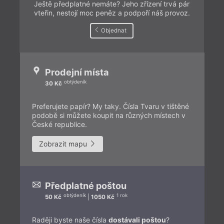
Ještě předplatné nemáte? Jeho zřízení trvá pár
vteřin, nestojí moc peněz a podpoří náš provoz.
Objednat
Prodejní místa
obtýdeník
30 Kč
Preferujete papír? My taky. Čísla Tvaru v tištěné
podobě si můžete koupit na různých místech v
České republice.
Zobrazit mapu
Předplatné poštou
obtýdeník
1 rok
50 Kč
|
1050 Kč
Raději byste naše čísla
dostávali poštou
?