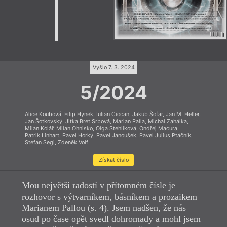
Vyšlo 7. 3. 2024
5/2024
Alice Koubová
,
Filip Hynek
,
Iulian Ciocan
,
Jakub Šofar
,
Jan M. Heller
,
Jan Šotkovský
,
Jitka Bret Srbová
,
Marian Palla
,
Michal Zahálka
,
Milan Kolář
,
Milan Ohnisko
,
Olga Stehlíková
,
Ondřej Macura
,
Patrik Linhart
,
Pavel Horký
,
Pavel Janoušek
,
Pavel Julius Ptáčník
,
Stefan Segi
,
Zdeněk Volf
Získat číslo
Mou největší radostí v přítomném čísle je
rozhovor s výtvarníkem, básníkem a prozaikem
Marianem Pallou (s. 4). Jsem nadšen, že nás
osud po čase opět svedl dohromady a mohl jsem