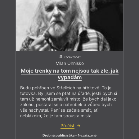
Chovat se ohleduplně je dobré životní krédo,
ale potřebovala bych asi konkrétní příklad toho
vtipu, který je jenom vtipný a nikoho nemůže
urazit. Žádný takový vtip mě totiž nenapadá.
Snazší varianta s nulovým rizikem je prostě
humor ze svého života eliminovat, protože je
Korektnost
rizikový. Neprovozovat jej a vyhýbat se místům,
Milan Ohnisko
kde by mohl vznikat. To je myslím jednodušší.
Moje trenky na tom nejsou tak zle, jak
vypadám
Jiní respondenti a respondentky ankety (jejíž zbylá část vyjde
v čísle příštím) však humor, který nemůže nikoho urazit,
Budu pohřben ve Střelicích na hřbitově. To je
velebí. A to je dobře:
„Ať rozkvete sto květů, ať soupeří sto
tutovka. Byl jsem se ptát na úřadě, jestli bych si
škol,“
jak pravil velký kormidelník Mao Ce-tung.
tam už nemohl zamluvit místo, že bych dal jako
Téma korektnosti obohatili svými eseji básník František
zálohu, postaral se o náhrobek a vůbec bych
Dryje (s. 16) a literární a divadelní historik
Pavel Janoušek
vše nachystal. Paní se začala smát, ať
(s. 14), z jehož textu rád ocituji:
neblázním, že je tam spousta místa.
Přečíst
S ideologiemi je to totiž tak trochu jako
Drobná publicistika
– Nezařazené