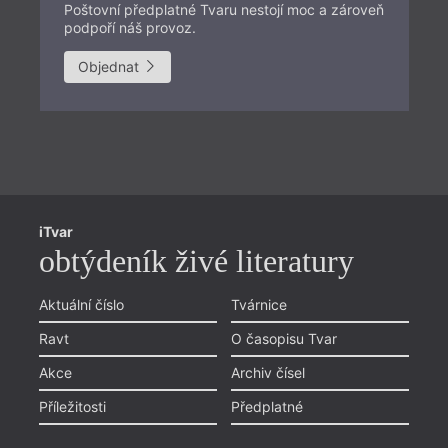
Poštovní předplatné Tvaru nestojí moc a zároveň
podpoří náš provoz.
Objednat
Př
iTvar
Aš
obtýdeník živé literatury
Li
Pr
Aktuální číslo
Tvárnice
Chviličku.
Ol
Ravt
O časopisu Tvar
Načítá se.
Zlí
Akce
Archiv čísel
Li
Příležitosti
Předplatné
Objednávka předplatného
Ky
poštou