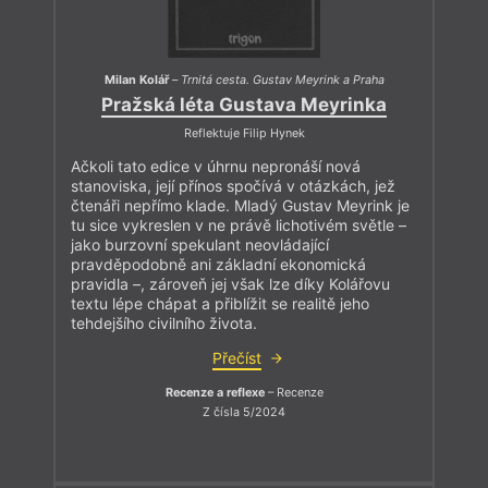
Milan Kolář
–
Trnitá cesta. Gustav Meyrink a Praha
Pražská léta Gustava Meyrinka
Reflektuje Filip Hynek
Ačkoli tato edice v úhrnu nepronáší nová
stanoviska, její přínos spočívá v otázkách, jež
čtenáři nepřímo klade. Mladý Gustav Meyrink je
tu sice vykreslen v ne právě lichotivém světle –
jako burzovní spekulant neovládající
pravděpodobně ani základní ekonomická
pravidla –, zároveň jej však lze díky Kolářovu
textu lépe chápat a přiblížit se realitě jeho
tehdejšího civilního života.
Přečíst
Recenze a reflexe
– Recenze
Z čísla 5/2024