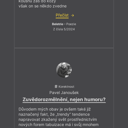
kousnu zas do kozy
však on se někdo zvedne
Přečíst
Beletrie
– Poezie
Z čísla 5/2024
Korektnost
Pavel Janoušek
Zuvědorozmělnění, nejen humoru?
Důvodem mých obav je ovšem také již
naznačený fakt, že „trendy“ tendence
napravovat zkažený svět prostřednictvím
nových forem tabuizace má i svůj mnohem