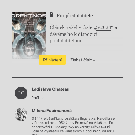
Pro předplatitele
Článek vyšel v čísle „
5/2024
“ a
dáváme ho k dispozici
předplatitelům.
Přihlášení
Získat číslo
Chviličku.
Ladislava Chateau
Načítá se.
LC
Profil
Milena Fucimanová
(1944) je básnířka, prozaička a lingvistka. Narodila se
v Praze, od roku 1952 žila v Brumově na Valašsku. Po
absolvování FF Masarykovy univerzity (dříve UJEP)
učila na gymnáziu ve Valašských Kloboukách, od roku