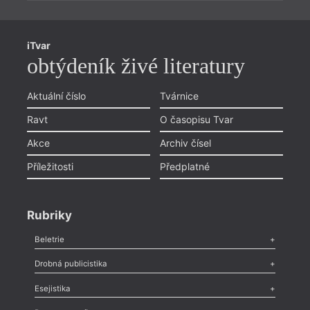
iTvar
obtýdeník živé literatury
Aktuální číslo
Tvárnice
Ravt
O časopisu Tvar
Akce
Archiv čísel
Příležitosti
Předplatné
Rubriky
Beletrie
Poezie
,
Próza
,
Dokumenty
,
Drama
,
Celá rubrika
Drobná publicistika
Odlesk
,
Zasláno
,
Nezařazené
,
Novinky v Tvaru
,
Slovo
,
Výročí
,
Esejistika
Nekrolog
,
Glosa
,
Sloupek
,
Pozvánka
,
Literární soutěž
,
Komentář
,
Celá rubrika
Esej
,
Pádlo
,
Úvaha
,
Texty
,
Studie
,
Celá rubrika