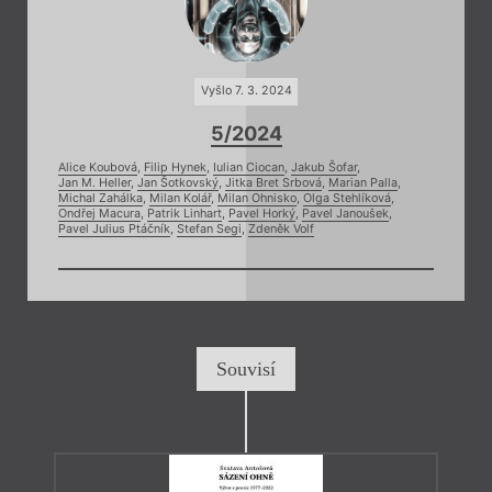
Vyšlo 7. 3. 2024
5/2024
Alice Koubová
,
Filip Hynek
,
Iulian Ciocan
,
Jakub Šofar
,
Jan M. Heller
,
Jan Šotkovský
,
Jitka Bret Srbová
,
Marian Palla
,
Michal Zahálka
,
Milan Kolář
,
Milan Ohnisko
,
Olga Stehlíková
,
Ondřej Macura
,
Patrik Linhart
,
Pavel Horký
,
Pavel Janoušek
,
Pavel Julius Ptáčník
,
Stefan Segi
,
Zdeněk Volf
Souvisí