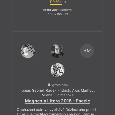
Přečíst
Rozhovory
– Rozhovor
Z čísla 10/2023
AM
Výroční ceny
Tomáš Gabriel
,
Radek Fridrich
,
Alois Marhoul
,
Milena Fucimanová
Magnesia Litera 2018 – Poezie
Obcházení ostrova vytrhává Děžinského poezii
z času, je meditací zaměřenou na bod. Dění je