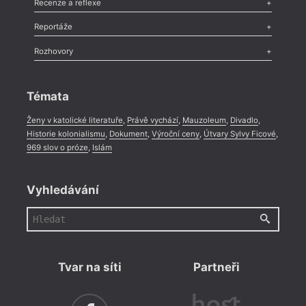
Recenze a reflexe
Recenze
,
Dvakrát
,
Horké párky
,
969 slov o próze
,
Reportáže
Méně slov o próze
,
Celá rubrika
Literární zítřky
,
Reportáž
,
Literární život
,
Divadlo
,
Kritický ohlas
,
Rozhovory
Celá rubrika
Rozhovor
,
Anketa
,
Celá rubrika
Témata
Ženy v katolické literatuře
,
Právě vychází
,
Mauzoleum
,
Divadlo
,
Historie kolonialismu
,
Dokument
,
Výroční ceny
,
Útvary Sylvy Ficové
,
969 slov o próze
,
Islám
Vyhledávání
Tvar na síti
Partneři