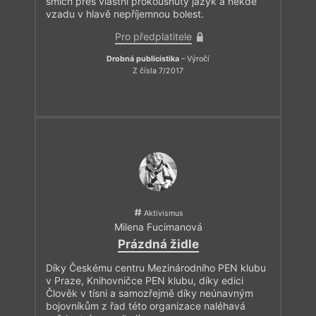
smích přes vlastní prokousnutý jazyk a někde
vzadu v hlavě nepříjemnou bolest.
Pro předplatitele
Drobná publicistika
– Výročí
Z čísla 7/2017
Aktivismus
Milena Fucimanová
Prázdná židle
Díky Českému centru Mezinárodního PEN klubu
v Praze, Knihovničce PEN klubu, díky edici
Člověk v tísni a samozřejmě díky neúnavným
bojovníkům z řad této organizace naléhavá