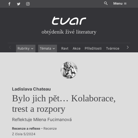
Menu
obtýdeník živé literatury
Rubriky
Témata
Ravt
Akce
Příležitosti
Tvárnice
Archiv
Beletrie
Ženy v katolické literatuře
Drobná publicistika
Právě vychází
Esejistika
Mauzoleum
Recenze a reflexe
Divadlo
Reportáže
Historie kolonialismu
Ladislava Chateau
Rozhovory
Dokument
Bylo jich pět… Kolaborace,
Výroční ceny
trest a rozpory
Reflektuje Milena Fucimanová
Recenze a reflexe
– Recenze
Z čísla 5/2024