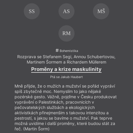
literární cenzury na Ústavu pro českou literaturu AV
ČR. Je autorem knihy
Nekorektní literatura
.
SS
AS
MŠ
RM
Bohemistika
Rozprava se Stefanem Segi, Annou Schubertovou,
Rozp
Martinem Šormem a Richardem Müllerem
Proměny a krize maskulinity
Ptá se Jakub Haubert
Mně přijde, že o mužích a mužství se pořád vypráví
Mně p
spíš zbytečně moc. Nemyslím to jako nějaké
spíš 
pozérské gesto. Vážně, pojďme v Česku produkovat
pozér
vyprávění o Palestinkách, pracovnicích v
vyprá
pečovatelských službách a ekologických
pečov
aktivistkách přinejmenším s takovou intenzitou a
aktiv
pestrostí, s jakou se bavíme o mužství. Pak teprve
pestr
možná uvidíme i další proměny, které budou stát za
možná
řeč. (Martin Šorm)
řeč. 