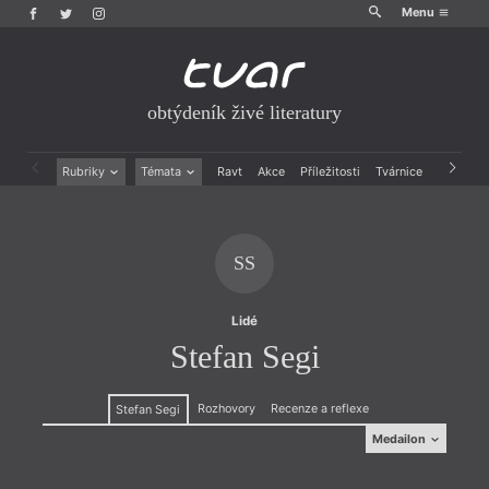
Menu
obtýdeník živé literatury
Rubriky
Témata
Ravt
Akce
Příležitosti
Tvárnice
Archiv
Beletrie
Ženy v katolické literatuře
Drobná publicistika
Právě vychází
Esejistika
Mauzoleum
SS
Recenze a reflexe
Divadlo
Reportáže
Historie kolonialismu
Rozhovory
Dokument
Lidé
Výroční ceny
Stefan Segi
Rozhovory
Recenze a reflexe
Stefan Segi
Medailon
Medailon
se zabývá zkoumáním populární kultury a otázkou