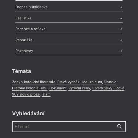
Poezie
,
Próza
,
Dokumenty
,
Drama
,
Celá rubrika
Drobná publicistika
Odlesk
,
Zasláno
,
Nezařazené
,
Novinky v Tvaru
,
Slovo
,
Výročí
,
Esejistika
Nekrolog
,
Glosa
,
Sloupek
,
Pozvánka
,
Literární soutěž
,
Komentář
,
Celá rubrika
Esej
,
Pádlo
,
Úvaha
,
Texty
,
Studie
,
Celá rubrika
Recenze a reflexe
Recenze
,
Dvakrát
,
Horké párky
,
969 slov o próze
,
Reportáže
Méně slov o próze
,
Celá rubrika
Literární zítřky
,
Reportáž
,
Literární život
,
Divadlo
,
Kritický ohlas
,
Rozhovory
Celá rubrika
Rozhovor
,
Anketa
,
Celá rubrika
Témata
Ženy v katolické literatuře
,
Právě vychází
,
Mauzoleum
,
Divadlo
,
Historie kolonialismu
,
Dokument
,
Výroční ceny
,
Útvary Sylvy Ficové
,
969 slov o próze
,
Islám
Vyhledávání