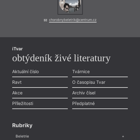
chorobnybeletrik@centrum.cz
iTvar
obtýdeník živé literatury
Aktuální číslo
Tvárnice
Ravt
O časopisu Tvar
Akce
Archiv čísel
Příležitosti
Předplatné
Rubriky
Beletrie