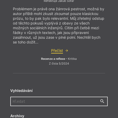
Reflektuje Jakub Šofar
Problémem je právě ona žánrová pestrost, možná by
autor příště mohl zkusit zkoumat pouze klasickou
prózu, to by pak bylo relevantní. Můj zřetelný odstup
od těchto pokusů vyplývá z obavy ze všech
možných sociálních inženýrů. Cítím při četbě mezi
řádky v různých textech, jak jsou připraveni
zasáhnout, už jsou zase v plné polní. Nechtěl bych
se toho dožít…
Přečíst
Recenze a reflexe
– Kritika
Z čísla 5/2024
Vyhledávání
Archivy