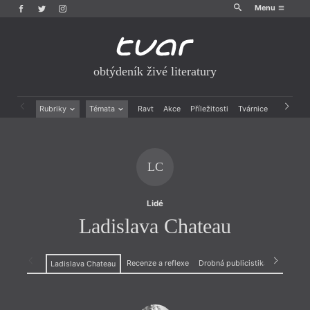
Menu
obtýdeník živé literatury
Rubriky
Témata
Ravt
Akce
Příležitosti
Tvárnice
Archiv
Beletrie
Ženy v katolické literatuře
Drobná publicistika
Právě vychází
Esejistika
Mauzoleum
LC
Recenze a reflexe
Divadlo
Reportáže
Historie kolonialismu
Rozhovory
Dokument
Lidé
Výroční ceny
Ladislava Chateau
Recenze a reflexe
Drobná publicistika
Esejistik
Ladislava Chateau