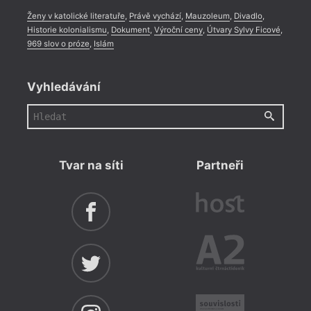
Ženy v katolické literatuře
,
Právě vychází
,
Mauzoleum
,
Divadlo
,
Historie kolonialismu
,
Dokument
,
Výroční ceny
,
Útvary Sylvy Ficové
,
969 slov o próze
,
Islám
Vyhledávání
Tvar na síti
Partneři