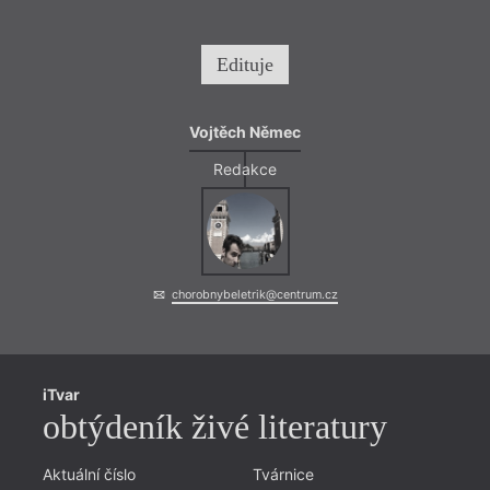
Edituje
Vojtěch Němec
Redakce
chorobnybeletrik@centrum.cz
iTvar
obtýdeník živé literatury
Aktuální číslo
Tvárnice