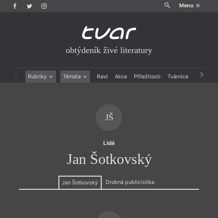
Menu
obtýdeník živé literatury
Rubriky
Témata
Ravt
Akce
Příležitosti
Tvárnice
Archiv
Beletrie
Ženy v katolické literatuře
Drobná publicistika
Právě vychází
Esejistika
Mauzoleum
JŠ
Recenze a reflexe
Divadlo
Reportáže
Historie kolonialismu
Rozhovory
Dokument
Lidé
Výroční ceny
Jan Šotkovský
Drobná publicistika
Jan Šotkovský