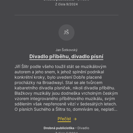
Z čísla 9/2024
JŠ
Jan Šotkovský
Divadlo příběhu, divadlo písní
Jiří Šlitr podle všeho toužil stát se muzikálovým
Jiří Š
autorem a jeho snem, k jehož splnění podnikal
autor
konkrétní kroky, bylo uvedení Dobře placené
konkr
procházky na Broadwayi. Stal se ale tvůrcem
proch
kabaretního divadla písniček, nikoli divadla příběhu.
kabare
Blažkovy muzikály jsou dodneška vrcholným českým
Blažk
vzorem integrovaného příběhového muzikálu, svým
vzore
sdělením však nepřenosně vězí v šedesátých letech.
sděle
O písních Suchého a Šlitra to, domnívám se, neplatí…
O pís
Přečíst
Drobná publicistika
– Divadlo