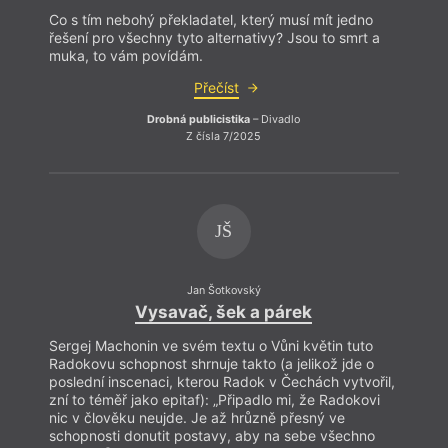
Co s tím nebohý překladatel, který musí mít jedno
Co s 
řešení pro všechny tyto alternativy? Jsou to smrt a
řešení
muka, to vám povídám.
muka,
Přečíst
Drobná publicistika
– Divadlo
Z čísla 7/2025
JŠ
Jan Šotkovský
Vysavač, šek a párek
Sergej Machonin ve svém textu o Vůni květin tuto
Serge
Radokovu schopnost shrnuje takto (a jelikož jde o
Radok
poslední inscenaci, kterou Radok v Čechách vytvořil,
posle
zní to téměř jako epitaf): „Připadlo mi, že Radokovi
zní to
nic v člověku neujde. Je až hrůzně přesný ve
nic v
schopnosti donutit postavy, aby na sebe všechno
schop