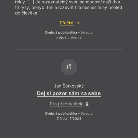
řekly. […] Je rozeznatelný svou schopností najít dva
řekly
tři rysy, pohyb, tón a rozevřít tím nesnesitelný pohled
tři ry
do člověka.“
do čl
Přečíst
Drobná publicistika
– Divadlo
Z čísla 20/2024
JŠ
Jan Šotkovský
Dej si pozor sám na sebe
Pro předplatitele
Drobná publicistika
– Divadlo
Z čísla 17/2024