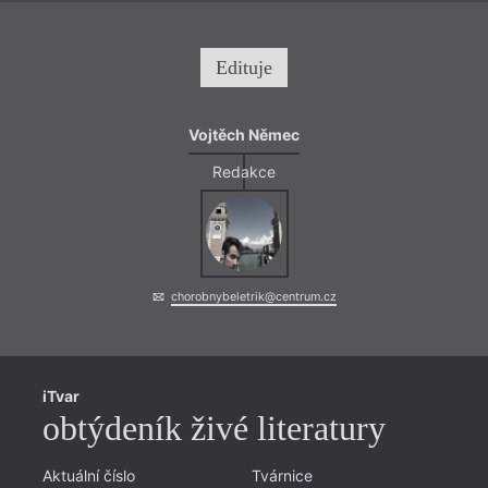
Edituje
Vojtěch Němec
Redakce
chorobnybeletrik@centrum.cz
iTvar
obtýdeník živé literatury
Aktuální číslo
Tvárnice