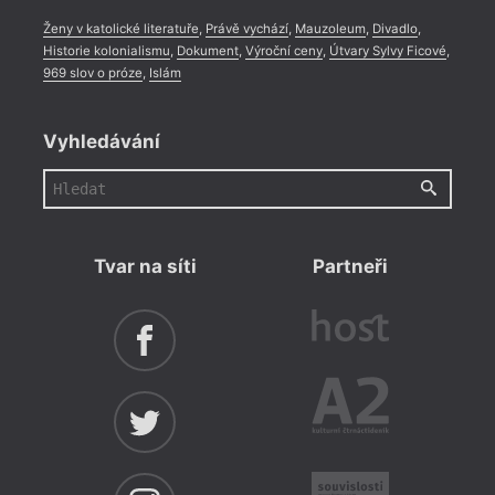
Ženy v katolické literatuře
,
Právě vychází
,
Mauzoleum
,
Divadlo
,
Historie kolonialismu
,
Dokument
,
Výroční ceny
,
Útvary Sylvy Ficové
,
969 slov o próze
,
Islám
Vyhledávání
Tvar na síti
Partneři