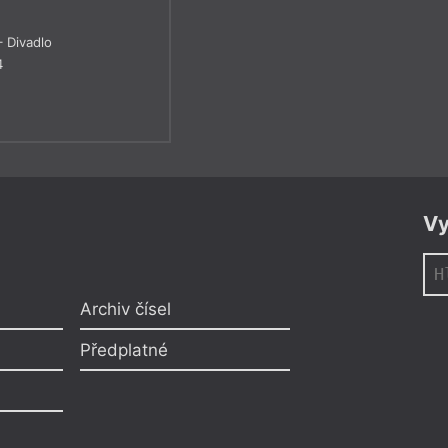
 Divadlo
4
Vy
Archiv čísel
Předplatné