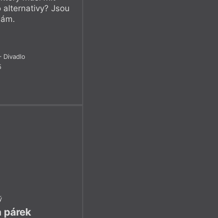
 alternativy? Jsou
dám.
 Divadlo
5
ý
a párek