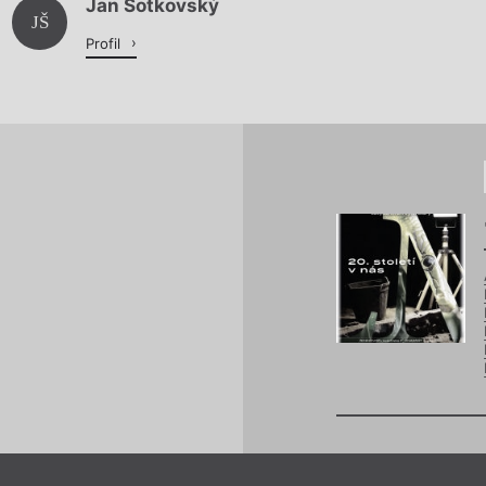
Jan Šotkovský
Načítá se.
JŠ
Profil