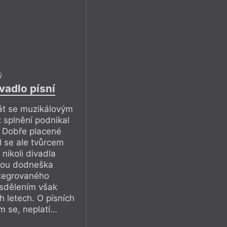
ý
vadlo písní
stát se muzikálovým
 splnění podnikal
í Dobře placené
l se ale tvůrcem
 nikoli divadla
jsou dodneška
tegrovaného
sdělením však
 letech. O písních
m se, neplatí…