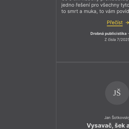
jedno řešení pro všechny tyto
to smrt a muka, to vám poví
Přečíst
Drobná publicistika
–
Z čísla 7/202
JŠ
Jan Šotkovsk
Vysavač, šek 