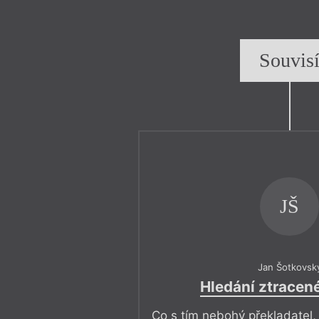
Souvis
JŠ
Jan Šotkovsk
Hledání ztracen
Co s tím nebohý překladatel,