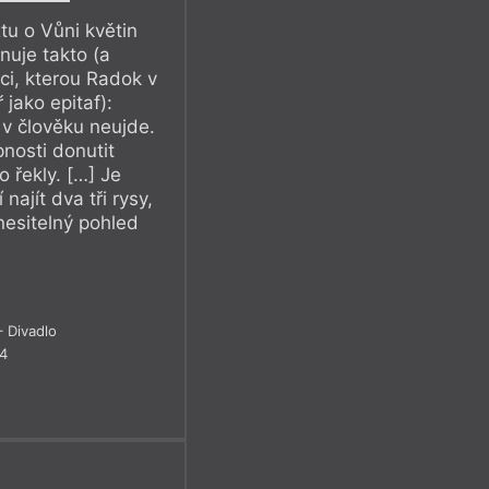
tu o Vůni květin
nuje takto (a
aci, kterou Radok v
 jako epitaf):
 v člověku neujde.
nosti donutit
 řekly. […] Je
ajít dva tři rysy,
nesitelný pohled
 Divadlo
24