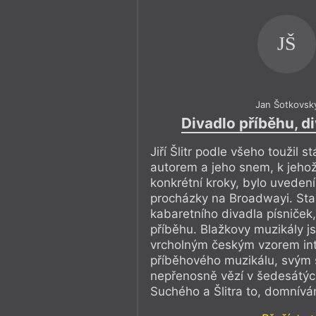
JŠ
Jan Šotkovsk
Divadlo příběhu, di
Jiří Šlitr podle všeho toužil 
autorem a jeho snem, k jehož
konkrétní kroky, bylo uveden
procházky na Broadwayi. Sta
kabaretního divadla písniček,
příběhu. Blažkovy muzikály 
vrcholným českým vzorem in
příběhového muzikálu, svým 
nepřenosně vězí v šedesátých
Suchého a Šlitra to, domnívá