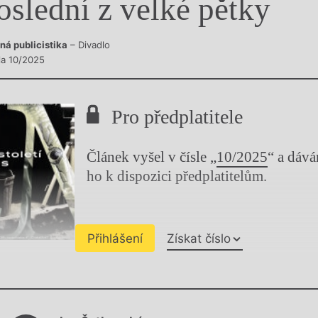
oslední z velké pětky
y
ná publicistika
– Divadlo
sla 10/2025
Pro předplatitele
Článek vyšel v čísle „
10/2025
“ a dáv
ho k dispozici předplatitelům.
Přihlášení
Získat číslo
Chviličku.