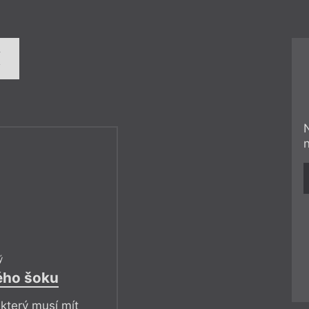
í
ý
ého šoku
 který musí mít