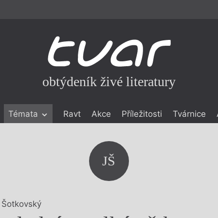
obtýdeník živé literatury
Témata
Ravt
Akce
Příležitosti
Tvárnice
ické literatuře
icistika
zí
JŠ
eflexe
onialismu
 Šotkovský