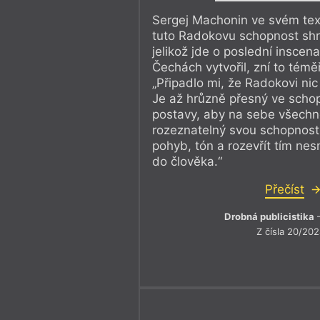
Sergej Machonin ve svém tex
tuto Radokovu schopnost shr
jelikož jde o poslední inscen
Čechách vytvořil, zní to téměř
„Připadlo mi, že Radokovi nic
Je až hrůzně přesný ve schop
postavy, aby na sebe všechno
rozeznatelný svou schopností n
pohyb, tón a rozevřít tím nes
do člověka.“
Přečíst
Drobná publicistika
–
Z čísla 20/20