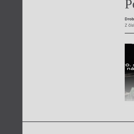
P
Výroční cen
Drob
Z čí