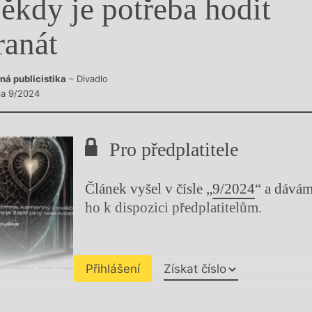
ěkdy je potřeba hodit
y
ranát
ná publicistika
– Divadlo
sla 9/2024
Pro předplatitele
Článek vyšel v čísle „
9/2024
“ a dává
ho k dispozici předplatitelům.
Přihlášení
Získat číslo