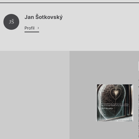
Chviličku.
Jan Šotkovský
Načítá se.
JŠ
Profil