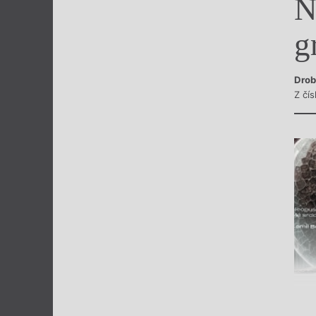
N
Výroční cen
g
Drob
Z čí