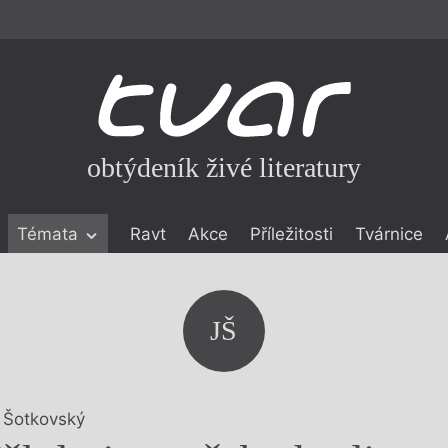
obtýdeník živé literatury
Témata
Ravt
Akce
Příležitosti
Tvárnice
ické literatuře
icistika
zí
JŠ
eflexe
onialismu
 Šotkovský