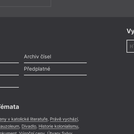
Vy
Archiv čísel
Předplatné
Témata
eny v katolické literatuře
,
Právě vychází
,
auzoleum
,
Divadlo
,
Historie kolonialismu
,
okument
,
Výroční ceny
,
Útvary Sylvy