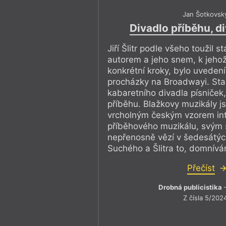
Jan Šotkovsk
Divadlo příběhu, di
Jiří Šlitr podle všeho toužil 
autorem a jeho snem, k jehož
konkrétní kroky, bylo uveden
procházky na Broadwayi. Sta
kabaretního divadla písniček,
příběhu. Blažkovy muzikály 
vrcholným českým vzorem in
příběhového muzikálu, svým 
nepřenosně vězí v šedesátých
Suchého a Šlitra to, domnívá
Přečíst
Drobná publicistika
–
Z čísla 5/202