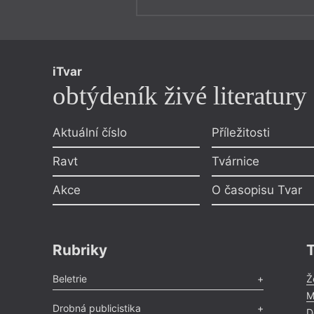
iTvar
obtýdeník živé literatury
Aktuální číslo
Příležitosti
Ravt
Tvárnice
Akce
O časopisu Tvar
Rubriky
Beletrie
Ž
M
Poezie
,
Próza
,
Dokumenty
,
Drama
,
Celá rubrika
Drobná publicistika
D