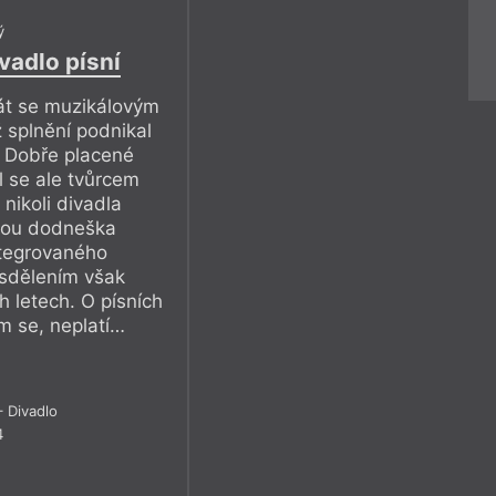
ý
vadlo písní
stát se muzikálovým
 splnění podnikal
í Dobře placené
l se ale tvůrcem
 nikoli divadla
jsou dodneška
tegrovaného
sdělením však
 letech. O písních
m se, neplatí…
 Divadlo
4