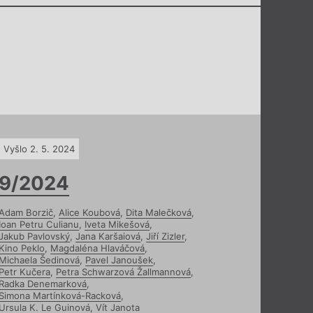
Vyšlo 2. 5. 2024
9/2024
Adam Borzič
,
Alice Koubová
,
Dita Malečková
,
Ioan Petru Culianu
,
Iveta Mikešová
,
Jakub Pavlovský
,
Jana Karšaiová
,
Jiří Zizler
,
Kino Peklo
,
Magdaléna Hlaváčová
,
Michaela Šedinová
,
Pavel Janoušek
,
Petr Kučera
,
Petra Schwarzová Žallmannová
,
Radka Denemarková
,
Simona Martínková-Racková
,
Ursula K. Le Guinová
,
Vít Janota