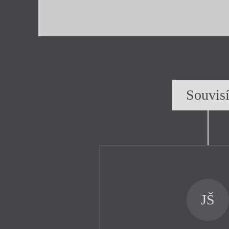
Souvis
JŠ