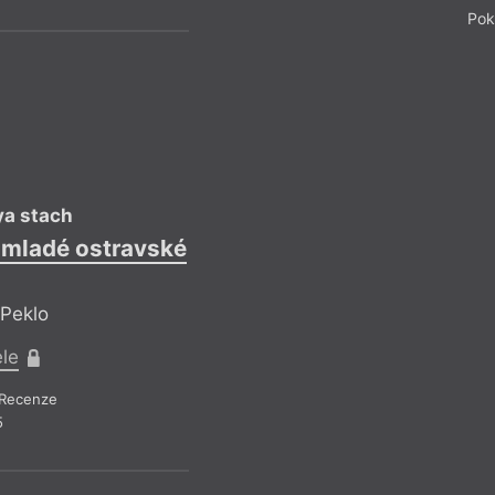
Pok
ya stach
Petr 
 mladé ostravské
Z kopce nahoru
 Peklo
Ref
ele
Pr
Recenze
Recen
5