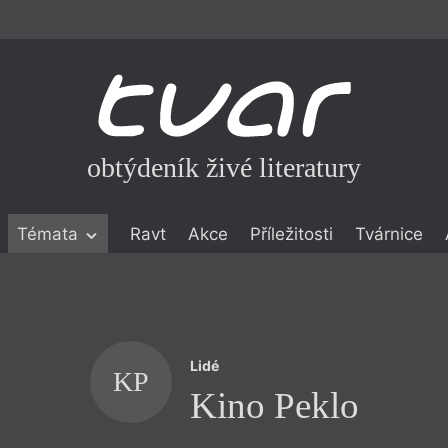
obtýdeník živé literatury
Témata
Ravt
Akce
Příležitosti
Tvárnice
ické literatuře
icistika
zí
Lidé
eflexe
KP
Kino Peklo
onialismu