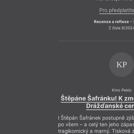
Pro předplatit
Recenze a reflexe
– 
Z čísla 9/202
KP
Kino Peklo
Štěpáne Šafránku! K zm
Drážďanské cen
I Štěpán Šafránek postupně zjiš
po všem – a celý ten jeho zápa
tragikomický a marný. Tisková 