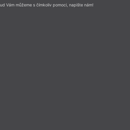
ud Vám můžeme s čímkoliv pomoci, napište nám!
KP
Ligocký
,
petya stach
. Sborník mladé ostravské
poezie
lektuje Kino Peklo
o předplatitele
ze a reflexe
– Recenze
Z čísla 5/2025