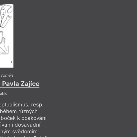
 román
Pave
c Pavla Zajíce
Tak pravil 
eklo
R
ptualismus, resp.
A tak tedy konečně
em během různých
jeho strategie. Vyb
dboček k opakování
tematických a myš
 úvah i dosavadní
slova materiál a za
lidným svědomím
recenze, teprve t