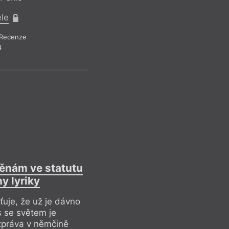
ele
Pr
Recenze
Recen
4
ěnám ve statutu
Ja
y lyriky
Ref
ťuje, že už je dávno
Pr
s se světem je
zpráva v němčině
Recen