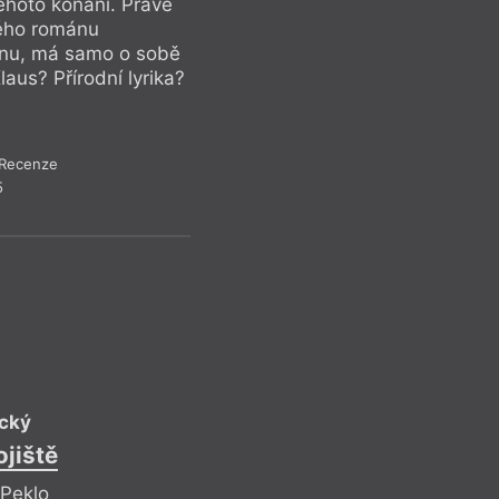
éhoto konání. Právě
konstatovat oprávn
ného románu
to, co se ve větši
lánu, má samo o sobě
„zaměnitelně“ děje
aus? Přírodní lyrika?
krátkou životnost: 
Recenze
Recen
5
ecký
D
ojiště
Na c
 Peklo
Ref