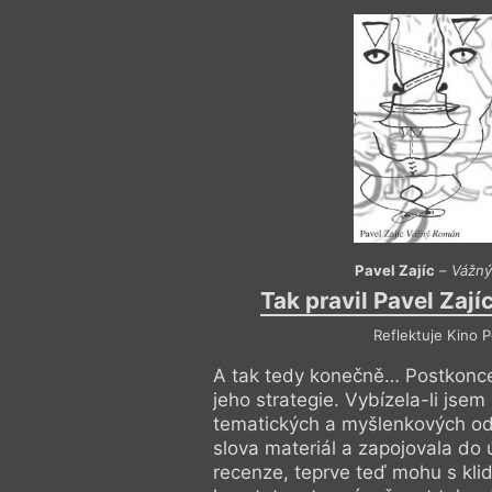
Pavel Zajíc
–
Vážný
Tak pravil Pavel Zají
Reflektuje Kino P
A tak tedy konečně… Postkonce
jeho strategie. Vybízela-li js
tematických a myšlenkových o
slova materiál a zapojovala do
recenze, teprve teď mohu s k