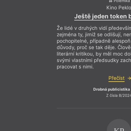
Polemika
Kino Pekl
Ještě jeden token b
Že lidé v druhých vidí především 
zejména ty, jimiž se odlišují, ne
pochopitelné, případně alespoň
důvody, proč se tak děje. Člově
literární kritikou, by měl moc d
svými vlastními předsudky zachá
pracovat s nimi.
Přečíst
Drobná publicistika
Z čísla 8/202
KP