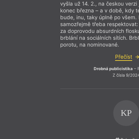
vyšla už 14. 2., na českou verzi
konec března – a v době, kdy t
bude, inu, taky úplně po všem.
samozřejmě třeba respektovat: s
za doprovodu absurdních flosku
brblání na sociálních sítích. Br
porotu, na nominované.
Přečíst
Drobná publicistika
– P
Z čísla 9/202
KP