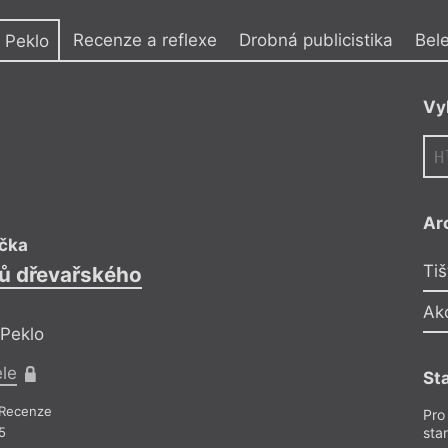
y
Recenze a reflexe
Drobná publicistika
Bele
 Peklo
Vy
Ar
čka
V
Tiš
ků dřevařského
Taneční hod
Ak
 Peklo
Ref
ele
Pr
St
Recenze
Recen
Pro
5
sta