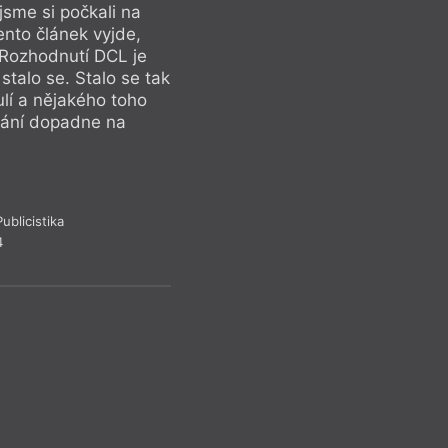
 jsme si počkali na
ento článek vyjde,
 Rozhodnutí DCL je
talo se. Stalo se tak
lí a nějakého toho
blání dopadne na
ublicistika
4