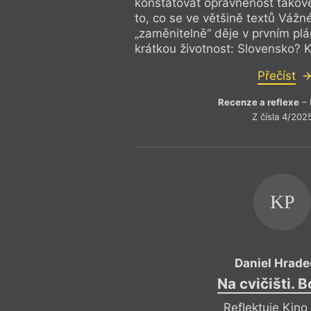
konstatovat oprávněnost takov
to, co se ve většině textů Váž
„zaměnitelně“ děje v prvním p
krátkou životnost: Slovensko? Kl
Přečíst
Recenze a reflexe
– 
Z čísla 4/202
KP
Daniel Hrad
Na cvičišti. B
Reflektuje Kino