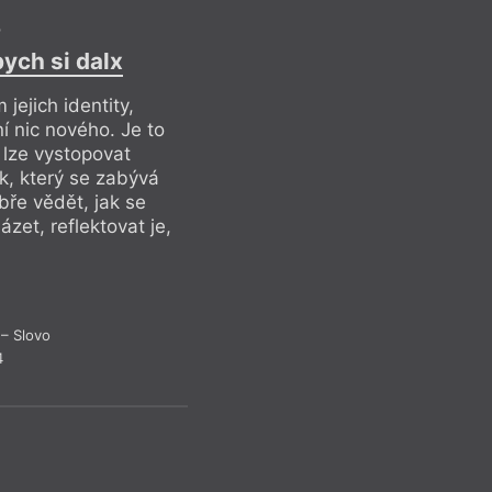
o
ych si dalx
jejich identity,
ní nic nového. Je to
 lze vystopovat
k, který se zabývá
obře vědět, jak se
zet, reflektovat je,
– Slovo
4