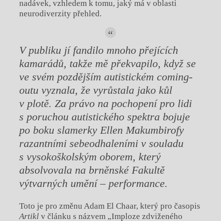
nadávek, vzhledem k tomu, jaký má v oblasti
neurodiverzity přehled.
V publiku jí fandilo mnoho přejících
kamarádů, takže mě překvapilo, když se
ve svém pozdějším autistickém coming-
outu vyznala,
že vyrůstala jako kůl
v plotě. Za právo na pochopení pro lidi
s poruchou autistického
spektra bojuje
po boku slamerky Ellen Makumbirofy
razantními sebeodhaleními v souladu
s vysokoškolským oborem, který
absolvovala na brněnské Fakultě
výtvarných umění –
performance.
Toto je pro změnu Adam El Chaar, který pro časopis
Artikl
v článku s názvem „Imploze zdviženého