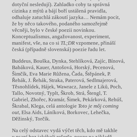
dotyční nesledují). Zahladko coby ta správná
cizinka z mýtů a bájí boří ustálená pravidla,
odhaluje zatuchlá zákoutí jazyka… Nemám pocit,
že by něco takového, podaného samozřejmě
věcněji, bylo v české poezii novinkou.
Konceptualismus, angažovanost, experiment,
manifest, vše, na co si
TL;DR
vzpomene, přináší
česká (případně slovenská) poezie řadu let.
Buddeus, Bouška, Dynka, Stehlíková, Zajíc, Bínová,
Babáková, Kauer, Antošová, Horský, Pecenová,
Šimčík, Eva Marie Růžena, Čada, Štěpánek, P.
Řehák, J. Řehák, Straka, Paterová, Sedlmajerová,
Těsnohlídek, Hájek, Wawracz, Janele z Liků, Poch,
Tallo, Novotný, Typlt, Škrob, Strá, Štengl, T.
Gabriel, Zhořec, Kramár, Šimek, Pekárková, Rehúš,
Škrabal, Klega, celá antologie
Toto je môj coming
out
, Elsa Aids, Láníková, Borkovec, Lehečka,
Děžinský, Torčík.
Na celý odstavec vydá výčet těch, kdo mě takhle
u psaní bez jakékoli rešerše, pouze na základě