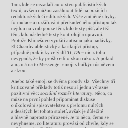
Tam, kde se nezadaří autorstvu publicistických
textů, ovšem můžou zasáhnout lidé na pozicích
redaktorských či editorských. Výše zmíněné chyby,
formulace a rozšiřování předsudečného přístupu tak
nejdou na vrub pouze těm, kdo texty píší, ale též
těm, kdo následně texty kontrolují a upravují.
Protože Klimešovo využití autismu jako nadávky,
El Chaarův ableistický a karikující přístup,
případně prakticky celý díl
TL;DR
– nic z toho
nevypadá, že by prošlo editorskou rukou. A pokud
ano, má na to Messenger emoji s hořkým úsměvem
a slzou.
Anebo také emoji se dvěma proudy slz. Všechny tři
kritizované příklady totiž nesou i jednu výrazně
pozitivní věc:
sociální rozměr literatury
. Něco, co
může na první pohled připomínat diskuse
o úkolování spisovatelstva z přelomu nultých
a desátých let tohoto století, avšak je důležité
a hlavně naprosto přirozené. Je to něco, čemu se
nevyhneme, co literaturu provází od chvíle, kdy se