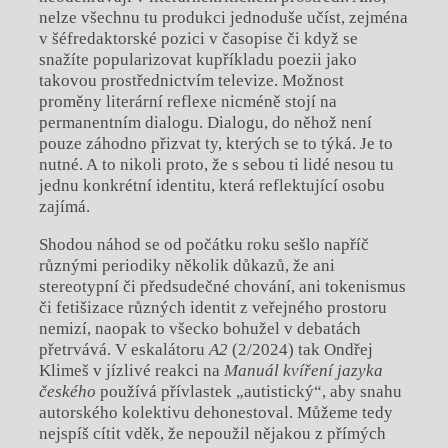
nelze všechnu tu produkci jednoduše učíst, zejména
v šéfredaktorské pozici v časopise či když se
snažíte popularizovat kupříkladu poezii jako
takovou prostřednictvím televize. Možnost
proměny literární reflexe nicméně stojí na
permanentním dialogu. Dialogu, do něhož není
pouze záhodno přizvat ty, kterých se to týká. Je to
nutné. A to nikoli proto, že s sebou ti lidé nesou tu
jednu konkrétní identitu, která reflektující osobu
zajímá.
Shodou náhod se od počátku roku sešlo napříč
různými periodiky několik důkazů, že ani
stereotypní či předsudečné chování, ani tokenismus
či fetišizace různých identit z veřejného prostoru
nemizí, naopak to všecko bohužel v debatách
přetrvává. V eskalátoru
A2
(2/2024)
tak Ondřej
Klimeš v jízlivé reakci na
Manuál kvíření jazyka
českého
používá přívlastek „autistický“, aby snahu
autorského kolektivu dehonestoval. Můžeme tedy
nejspíš cítit vděk, že nepoužil nějakou z přímých