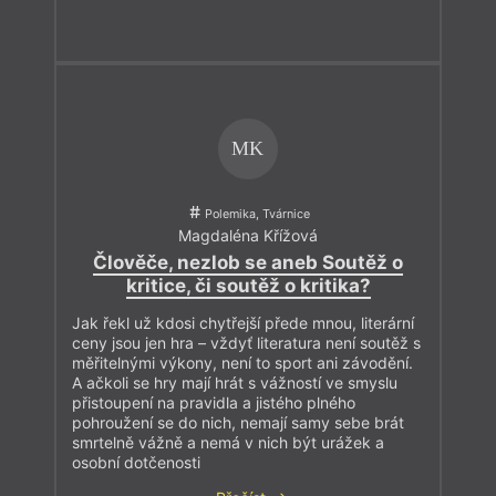
MK
Polemika, Tvárnice
Magdaléna Křížová
Člověče, nezlob se aneb Soutěž o
kritice, či soutěž o kritika?
Jak řekl už kdosi chytřejší přede mnou, literární
ceny jsou jen hra – vždyť literatura není soutěž s
měřitelnými výkony, není to sport ani závodění.
A ačkoli se hry mají hrát s vážností ve smyslu
přistoupení na pravidla a jistého plného
pohroužení se do nich, nemají samy sebe brát
smrtelně vážně a nemá v nich být urážek a
osobní dotčenosti