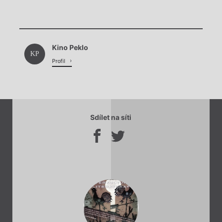
Chviličku.
Kino Peklo
Načítá se.
KP
Profil
Sdílet na síti