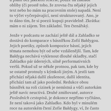
obliby (či prostě toho, že zrovna čtu nějaký jejich
text nebo ho mám na pracovním stole) napadá. Není
to výčet vyčerpávající, není strukturovaný. Ano, je
to dáno tím, že si poezii kupuji pravidelně. Zkrátka:
mám o ni zájem. Ten základní. Ten čtenářský.
Jenže v podcastu se zachází ještě dál a Zahladko se
dostává do komparace s básnířkou Zofií Bałdygou.
Jejich poetiky, způsob kompozice básní, jejich
témata nemohou být od sebe vzdálenější. Tam, kde
Bałdyga nechává vyklenout dlouhé skladby, stačí
Zahladko pár úderných, silně performativních
veršů. Pokud už se někde protnou, pak tam, kde by
se ostatně protnuly s kýmkoli jiným. A jestli tam
přichází nějaká další zkušenost, další identita,
přichází tam až jako poslední. Redukce obou
básnířek na roli cizinek je nemístná a vůči autorkám
ještě navíc neuctivá. Druhé zmiňované, autorce
Posledních cestopisů
, je dokonce nepřímo vyčítáno,
že není taková jako Zahladko. Kdo byl v minulém
roce na autorském čtení Zofie Bałdygy, ví, že často