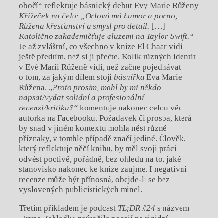
obočí“ reflektuje básnický debut Evy Marie Růženy
Křížeček na čelo
:
„Orlová má humor a porno,
Růžena křesťanství a smysl pro detail.
[…]
Katolično zaka
demičťuje aluzemi na Taylor Swift.“
Je až zvláštní, co všechno v knize El Chaar vidí
ještě předtím, než si ji přečte. Kolik různých identit
v Evě Marii Růženě vidí, než začne pojednávat
o tom, za jakým dílem stojí
básnířka
Eva Marie
Růžena. „
Proto prosím, mohl by mi někdo
napsat/vydat solidní a profesionální
recenzi/kritiku?“
komentuje nakonec celou věc
autorka na Facebooku. Požadavek či prosba, která
by snad v jiném kontextu mohla nést různé
příznaky, v tomhle případě značí jediné. Člověk,
který reflektuje něčí knihu, by měl svoji práci
odvést poctivě, pořádně, bez ohledu na to, jaké
stanovisko nakonec ke knize zaujme. I negativní
recenze může být přínosná, obejde-li se bez
vyslovených publicistických minel.
Třetím příkladem je podcast
TL;DR #24
s názvem