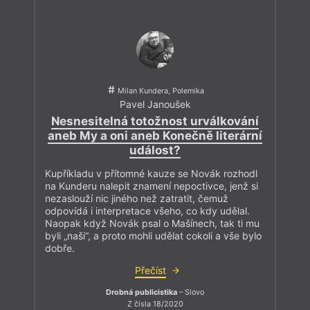
Milan Kundera, Polemika
Pavel Janoušek
Nesnesitelná totožnost urválkování
aneb My a oni aneb Konečně literární
událost?
Kupříkladu v přítomné kauze se Novák rozhodl
na Kunderu nalepit znamení nepoctivce, jenž si
nezaslouží nic jiného než zatratit, čemuž
odpovídá i interpretace všeho, co kdy udělal.
Naopak když Novák psal o Mašínech, tak ti mu
byli „naši“, a proto mohli udělat cokoli a vše bylo
dobře.
Přečíst
Drobná publicistika
– Slovo
Z čísla 18/2020