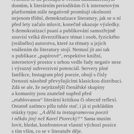
domům, k literárním periodikům či k internetovým
platformám stále negativně promítají okolnosti
nejenom třídní, demokratizace literatury, jak se o ní
před lety začalo mluvit, konečně ukazuje výsledky.
S demokratizací psaní a publikování samozřejmě
souvisí velká diverzifikace témat i osob, fyzického
(reálného) autorstva, které za tématy a jejich
vnášením do literatury stojí. Nemusí jít ani tak
o publikace „papírové“, respektive knižní,
internetový prostor s sebou vedle řady negativ nese
i výrazný subverzivní potenciál. Servery plné
fanfikce, Instagram plný poezie, obojí s čísly
čtenosti násobně převyšujícími klasickou distribuci.
Zdá se ale, že nejrůznější čtenářské skupiny
a komunity jsou znatelně napřed před
„etablovanou“ literární kritikou či obecně reflexí.
Ostatně zatímco píšu tuhle stať, i já si pokládám
otázky typu:
„A dělá tu instagramovou poezii
i někdo jiný než Karel Piorecký?“
Sama musím
lovit, hledat, konfrontovat vlastní výchozí pozice
s tím vším, co se v literatuře děje.