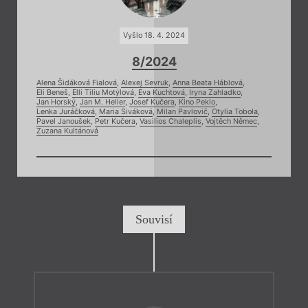
Vyšlo 18. 4. 2024
8/2024
Alena Šidáková Fialová
,
Alexej Sevruk
,
Anna Beata Háblová
,
Eli Beneš
,
Elli Tiliu Motýlová
,
Eva Kuchtová
,
Iryna Zahladko
,
Jan Horský
,
Jan M. Heller
,
Josef Kučera
,
Kino Peklo
,
Lenka Juráčková
,
Maria Siváková
,
Milan Pavlovič
,
Otylia Toboła
,
Pavel Janoušek
,
Petr Kučera
,
Vasilios Chaleplis
,
Vojtěch Němec
,
Zuzana Kultánová
Souvisí