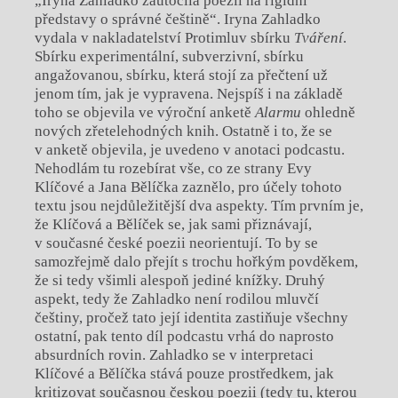
„Iryna Zahladko zaútočila poezií na rigidní
představy o správné češtině“. Iryna Zahladko
vydala v nakladatelství Protimluv sbírku
Tváření
.
Sbírku experimentální, subverzivní, sbírku
angažovanou, sbírku, která stojí za přečtení už
jenom tím, jak je vypravena. Nejspíš i na základě
toho se objevila ve výroční anketě
Alarmu
ohledně
nových zřetelehodných knih. Ostatně i to, že se
v anketě objevila, je uvedeno v anotaci podcastu.
Nehodlám tu rozebírat vše, co ze strany Evy
Klíčové a Jana Bělíčka zaznělo, pro účely tohoto
textu jsou nejdůležitější dva aspekty. Tím prvním je,
že Klíčová a Bělíček se, jak sami přiznávají,
v současné české poezii neorientují. To by se
samozřejmě dalo přejít s trochu hořkým povděkem,
že si tedy všimli alespoň jediné knížky. Druhý
aspekt, tedy že Zahladko není rodilou mluvčí
češtiny, pročež tato její identita zastiňuje všechny
ostatní, pak tento díl podcastu vrhá do naprosto
absurdních rovin. Zahladko se v interpretaci
Klíčové a Bělíčka stává pouze prostředkem, jak
kritizovat současnou českou poezii (tedy tu, kterou