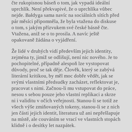
čte rukopisnou báseň o tom, jak vypadá ideální
uprchlík. Není překvapivé, že o uprchlíka vůbec
nejde. Bałdyga sama navíc na sociálních sítích před
pár měsíci připomněla, že byla vtažena do diskuse
o tom, s jakým přízvukem své české básně čte.
Vtažena, aniž se o to prosila. A navíc ještě
opakovaně žádána o vyjádření.
Že lidé v druhých vidí především jejich identity,
zejména ty, jimiž se odlišují, není nic nového. Je to
pochopitelné, případně alespoň lze vystopovat
důvody, proč se tak děje. Člověk, který se zabývá
literární kritikou, by měl moc dobře vědět, jak se
svými vlastními předsudky zacházet, reflektovat je,
pracovat s nimi. Začnou-li mu vstupovat do práce,
nesou s sebou pouze jeho vlastní replikaci a skrze
ni i validitu v očích veřejnosti. Stanou-li se totiž ze
všech výše zmiňovaných tokeny, stanou-li se z nich
jen části jejich identit, literatura už ani nepřešlapuje
na místě, ale couváním se vrací ve vlastních stopách
klidně i o desítky let nazpátek.