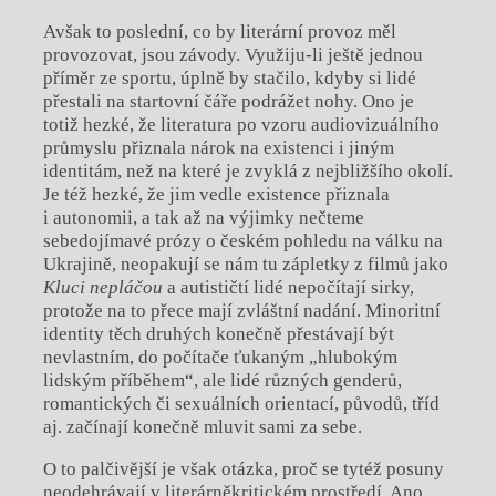
Avšak to poslední, co by literární provoz měl
provozovat, jsou závody. Využiju-li ještě jednou
příměr ze sportu, úplně by stačilo, kdyby si lidé
přestali na startovní čáře podrážet nohy. Ono je
totiž hezké, že literatura po vzoru audiovizuálního
průmyslu přiznala nárok na existenci i jiným
identitám, než na které je zvyklá z nejbližšího okolí.
Je též hezké, že jim vedle existence přiznala
i autonomii, a tak až na výjimky nečteme
sebedojímavé prózy o českém pohledu na válku na
Ukrajině, neopakují se nám tu zápletky z filmů jako
Kluci nepláčou
a autističtí lidé nepočítají sirky,
protože na to přece mají zvláštní nadání. Minoritní
identity těch druhých konečně přestávají být
nevlastním, do počítače ťukaným „hlubokým
lidským příběhem“, ale lidé různých genderů,
romantických či sexuálních orientací, původů, tříd
aj. začínají konečně mluvit sami za sebe.
O to palčivější je však otázka, proč se tytéž posuny
neodehrávají v literárněkritickém prostředí. Ano,