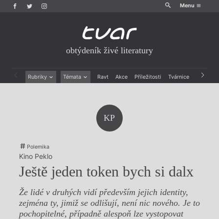
Menu
obtýdeník živé literatury
Rubriky
Témata
Ravt
Akce
Příležitosti
Tvárnice
Archiv
Beletrie
Ženy v katolické literatuře
Drobná publicistika
Právě vychází
Esejistika
Mauzoleum
KP
Recenze a reflexe
Divadlo
Reportáže
Historie kolonialismu
Rozhovory
Dokument
Polemika
Výroční ceny
Kino Peklo
Ještě jeden token bych si dalx
Že lidé v druhých vidí především jejich identity,
zejména ty, jimiž se odlišují, není nic nového. Je to
pochopitelné, případně alespoň lze vystopovat