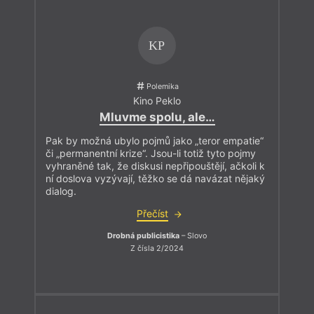
KP
Polemika
Kino Peklo
Mluvme spolu, ale…
Pak by možná ubylo pojmů jako „teror empatie“
či „permanentní krize“. Jsou-li totiž tyto pojmy
vyhraněné tak, že diskusi nepřipouštějí, ačkoli k
ní doslova vyzývají, těžko se dá navázat nějaký
dialog.
Přečíst
Drobná publicistika
– Slovo
Z čísla 2/2024