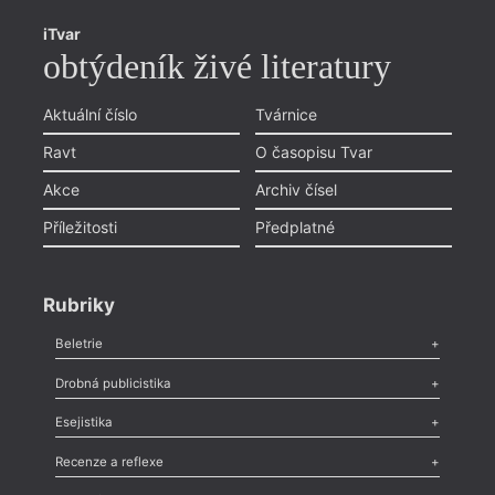
iTvar
obtýdeník živé literatury
Aktuální číslo
Tvárnice
Ravt
O časopisu Tvar
Akce
Archiv čísel
Příležitosti
Předplatné
Rubriky
Beletrie
Poezie
,
Próza
,
Dokumenty
,
Drama
,
Celá rubrika
Drobná publicistika
Odlesk
,
Zasláno
,
Nezařazené
,
Novinky v Tvaru
,
Slovo
,
Výročí
,
Esejistika
Nekrolog
,
Glosa
,
Sloupek
,
Pozvánka
,
Literární soutěž
,
Komentář
,
Celá rubrika
Esej
,
Pádlo
,
Úvaha
,
Texty
,
Studie
,
Celá rubrika
Recenze a reflexe