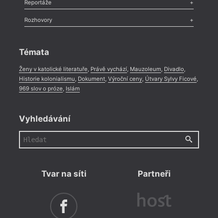
Recenze
,
Dvakrát
,
Horké párky
,
969 slov o próze
,
Reportáže
Méně slov o próze
,
Celá rubrika
Literární zítřky
,
Reportáž
,
Literární život
,
Divadlo
,
Kritický ohlas
,
Rozhovory
Celá rubrika
Rozhovor
,
Anketa
,
Celá rubrika
Témata
Ženy v katolické literatuře
,
Právě vychází
,
Mauzoleum
,
Divadlo
,
Historie kolonialismu
,
Dokument
,
Výroční ceny
,
Útvary Sylvy Ficové
,
969 slov o próze
,
Islám
Vyhledávání
Tvar na síti
Partneři