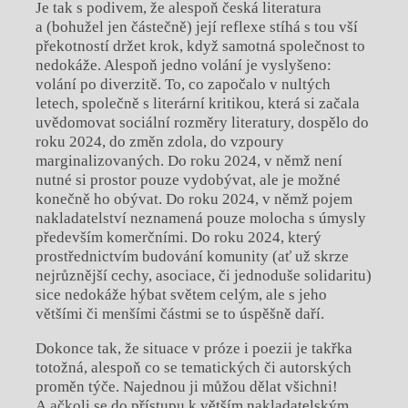
Je tak s podivem, že alespoň česká literatura
a (bohužel jen částečně) její reflexe stíhá s tou vší
překotností držet krok, když samotná společnost to
nedokáže. Alespoň jedno volání je vyslyšeno:
volání po diverzitě. To, co započalo v nultých
letech, společně s literární kritikou, která si začala
uvědomovat sociální rozměry literatury, dospělo do
roku 2024, do změn zdola, do vzpoury
marginalizovaných. Do roku 2024, v němž není
nutné si prostor pouze vydobývat, ale je možné
konečně ho obývat. Do roku 2024, v němž pojem
nakladatelství neznamená pouze molocha s úmysly
především komerčními. Do roku 2024, který
prostřednictvím budování komunity (ať už skrze
nejrůznější cechy, asociace, či jednoduše solidaritu)
sice nedokáže hýbat světem celým, ale s jeho
většími či menšími částmi se to úspěšně daří.
Dokonce tak, že situace v próze i poezii je takřka
totožná, alespoň co se tematických či autorských
proměn týče. Najednou ji můžou dělat všichni!
A ačkoli se do přístupu k větším nakladatelským