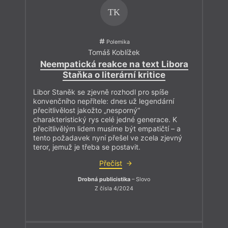
TK
Polemika
Tomáš Koblížek
Neempatická reakce na text Libora
Staňka o literární kritice
Libor Staněk se zjevně rozhodl pro spíše
konvenčního nepřítele: dnes už legendární
přecitlivělost jakožto „nesporný“
charakteristický rys celé jedné generace. K
přecitlivělým lidem musíme být empatičtí – a
tento požadavek nyní přešel ve zcela zjevný
teror, jemuž je třeba se postavit.
Přečíst
Drobná publicistika
– Slovo
Z čísla 4/2024