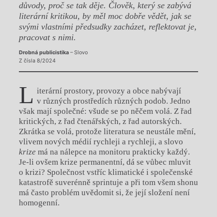
důvody, proč se tak děje. Člověk, který se zabývá
literární kritikou, by měl moc dobře vědět, jak se
svými vlastními předsudky zacházet, reflektovat je,
pracovat s nimi.
Drobná publicistika
– Slovo
Z čísla 8/2024
L
iterární prostory, provozy a obce nabývají
v různých prostředích různých podob. Jedno
však mají společné: všude se po něčem volá. Z řad
kritických, z řad čtenářských, z řad autorských.
Zkrátka se volá, protože literatura se neustále mění,
vlivem nových médií rychleji a rychleji, a slovo
krize
má na nálepce na monitoru prakticky každý.
Je-li ovšem krize permanentní, dá se vůbec mluvit
o krizi? Společnost vstříc klimatické i společenské
katastrofě suverénně sprintuje a při tom všem shonu
má často problém uvědomit si, že její složení není
homogenní.