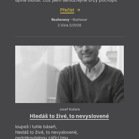
Autor fotografie
Přečíst
Alžběta Procházka
Rozhovory
– Rozhovor
Z čísla 2/2026
Josef Kučera
Hledáš to živé, to nevyslovené
loupeš i tuhle báseň,
hledáš to živé, to nevyslovené,
nedotknutelnou zářící tmu