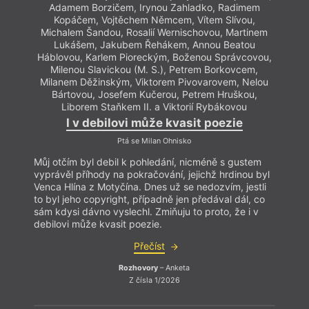
Adamem Borzičem, Irynou Zahladko, Radimem
Kopáčem, Vojtěchem Němcem, Vítem Slívou,
Michalem Šandou, Rosalií Wernischovou, Martinem
Lukášem, Jakubem Řehákem, Annou Beatou
Háblovou, Karlem Pioreckým, Boženou Správcovou,
Milenou Slavickou (M. S.), Petrem Borkovcem,
Milanem Děžinským, Viktorem Pivovarovem, Nelou
Bártovou, Josefem Kučerou, Petrem Hruškou,
Liborem Staňkem II. a Viktorií Rybákovou
I v debilovi může kvasit poezie
Kd
Ptá se Milan Ohnisko
Můj otčím byl debil k pohledání, nicméně s gustem
vyprávěl příhody na pokračování, jejichž hrdinou byl
Venca Hlína z Motyčína. Dnes už se nedozvím, jestli
Myslí
to byl jeho copyright, případně jen předával dál, co
ticho 
sám kdysi dávno vyslechl. Zmiňuju to proto, že i v
citát
debilovi může kvasit poezie.
musíš
Přečíst
Rozhovory
– Anketa
Z čísla 1/2026