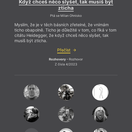
Když chceš něco slyšet, tak musíš být
zticha
Ptá se Milan Ohnisko
Myslím, že je v těch básních zřetelné, že vnímám
ticho obapolně. Ticho je důležité v tom, co říká v tom
citátu Heidegger, že když chceš něco slyšet, tak
musíš být zticha.
Přečíst
Rozhovory
– Rozhovor
Z čísla 4/2023
An
Mic
Kuč
T