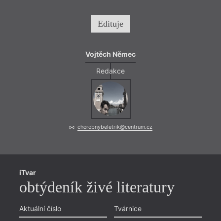
Edituje
Vojtěch Němec
Redakce
chorobnybeletrik@centrum.cz
iTvar
obtýdeník živé literatury
Aktuální číslo
Tvárnice