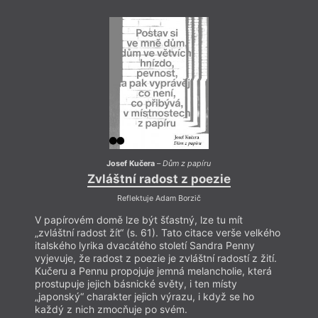
Josef Kučera
–
Dům z papíru
Zvláštní radost z poezie
Reflektuje Adam Borzič
V papírovém domě lze být šťastný, lze tu mít
„zvláštní radost žít“ (s. 61). Tato citace verše velkého
italského lyrika dvacátého století Sandra Penny
vyjevuje, že radost z poezie je zvláštní radostí z žití.
Kučeru a Pennu propojuje jemná melancholie, která
prostupuje jejich básnické světy, i ten místy
„japonský“ charakter jejich výrazu, i když se ho
každý z nich zmocňuje po svém.