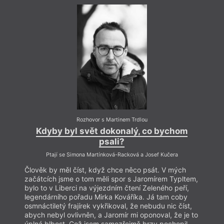
a vysokoškolský pedagog. Po gymnáziu F. X. Šaldy
v Liberci vystudoval zubní lékařství na 1. LF UK
v Praze, kde také atestoval v oboru ortodoncie,
doktorát získal na LF UP v Olomouci a v roce 2023
byl jmenován docentem v oboru stomatologie. Vydal
sbírky
Polykat peří
(Nakladatelství Pavel Mervart,
2019),
Nežádoucí účinky ticha
(Nakladatelství Pavel
Mervart, 2020),
Hranostaj snídá dívku
(Host, 2022)
a
Dům z papíru
(Host, 2025). Básně publikoval
také časopisecky (
Tvar
,
Host
,
Revue Pandora
,
Protimluv
,
BODY
a
Los Angeles Review
) a ve
Sborníku literární ceny Vladimíra Vokolka
. Jeho básně
jsou zastoupeny v několika antologiích a přeloženy
do angličtiny a řečtiny. Některé z básní, které zde
Rozhovor s Martinem Trdlou
publikujeme, byly zároveň součástí souboru
Kdyby byl svět dokonalý, co bychom
K
Povodeň
, který byl oceněn v soutěži Básne SK/CZ
psali?
2025. Pracuje a žije v Praze a Liberci.
Ptají se Simona Martínková-Racková a Josef Kučera
Člověk by měl číst, když chce něco psát. V mých
Člově
začátcích jsme o tom měli spor s Jaromírem Typltem,
začát
bylo to v Liberci na výjezdním čtení Zeleného peří,
bylo t
legendárního pořadu Mirka Kováříka. Já tam coby
legen
osmnáctiletý frajírek vykřikoval, že nebudu nic číst,
osmnác
abych nebyl ovlivněn, a Jaromír mi oponoval, že je to
abych
úplná blbost. Což jsem samozřejmě brzy pochopil.
úplná