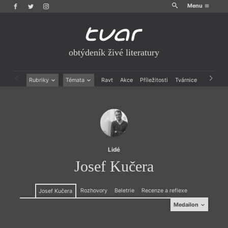
Menu
obtýdeník živé literatury
Rubriky
Témata
Ravt
Akce
Příležitosti
Tvárnice
Archiv
Beletrie
Ženy v katolické literatuře
Drobná publicistika
Právě vychází
Esejistika
Mauzoleum
Recenze a reflexe
Divadlo
Reportáže
Historie kolonialismu
Rozhovory
Dokument
Lidé
Výroční ceny
Josef Kučera
Rozhovory
Beletrie
Recenze a reflexe
Josef Kučera
Medailon
Medailon
(1978, Liberec) je básník, ortodontista