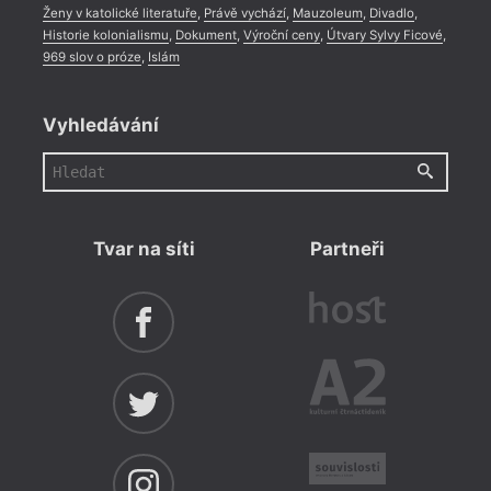
Ženy v katolické literatuře
,
Právě vychází
,
Mauzoleum
,
Divadlo
,
Historie kolonialismu
,
Dokument
,
Výroční ceny
,
Útvary Sylvy Ficové
,
969 slov o próze
,
Islám
Vyhledávání
Tvar na síti
Partneři