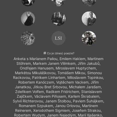
L
Hábl
Mi
Mila
B
LSI
Můj o
vyprá
Co je (dnes) poezie?
Venca
Anketa s Marianem Pallou, Emilem Haklem, Martinem
to byl
Stöhrem, Markem Janem Vilímkem, Jiřím Jakubů,
sám k
Ondřejem Hanusem, Miroslavem Huptychem,
debil
Markétou Mikuláškovou, Tomášem Míkou, Simonou
Rackovou, Patrikem Linhartem, Miloslavem Topinkou,
Robertem Kanóczem, Vojtěchem Vackem, Jiřím
Janatkou, Jitkou Bret Srbovou, Michalem Jarešem,
Zdeňkem Volfem, Radkem Fridrichem, Stanislavem
Zajíčkem, Václavem Piňosem, Karlem Škrabalem,
Sylvií Richterovou, Janem Štolbou, Pavlem Šuhájkem,
Romanem Szpukem, Janou Orlovou, Martinem
Reinerem, Xerodothem Sigmiem, Josefem Strakou,
Robertem Wudym, Janem Nejedlým, Marií Iljašenko,