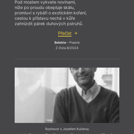
Pod mostem vykvete novinami,
níže po proudu obepluje skálu,
promluví s rybáři o exotickém koření,
cestou k přístavu nechá v kůře
Anket
zahnízdit párek duhových pstruhů.
Kreml
S.), 
Přečíst
Kučer
Patri
Beletrie
– Poezie
Krišt
Z čísla 8/2024
Rozhovor s Josefem Kučerou