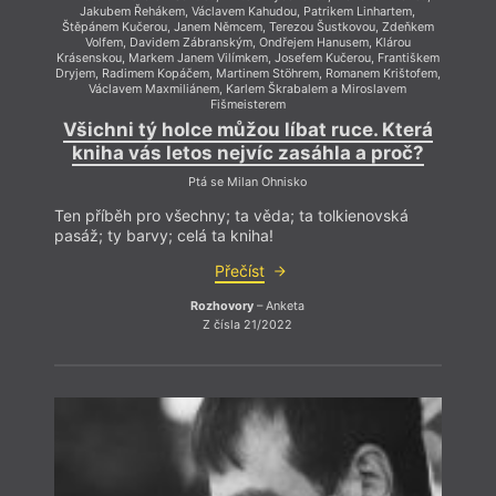
Jakubem Řehákem, Václavem Kahudou, Patrikem Linhartem,
Štěpánem Kučerou, Janem Němcem, Terezou Šustkovou, Zdeňkem
Volfem, Davidem Zábranským, Ondřejem Hanusem, Klárou
Krásenskou, Markem Janem Vilímkem, Josefem Kučerou, Františkem
Dryjem, Radimem Kopáčem, Martinem Stöhrem, Romanem Krištofem,
Václavem Maxmiliánem, Karlem Škrabalem a Miroslavem
Fišmeisterem
Všichni tý holce můžou líbat ruce. Která
kniha vás letos nejvíc zasáhla a proč?
Ptá se Milan Ohnisko
Ten příběh pro všechny; ta věda; ta tolkienovská
pasáž; ty barvy; celá ta kniha!
Přečíst
Rozhovory
– Anketa
Z čísla 21/2022