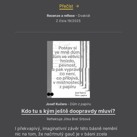
Přečíst
Recenze a reflexe
– Dvakrát
Z čísla 19/2025
Anket
Ja
Štěpá
V
Krásen
Dryjem
V
Vši
kn
Josef Kučera
–
Dům z papíru
Kdo tu s kým ještě doopravdy mluví?
Ten p
Reflektuje Jitka Bret Srbová
pasáž;
I překvapivý, imaginativní závěr této básně nemění
nic na tom, že načrtnutý gauč je v básni zcela