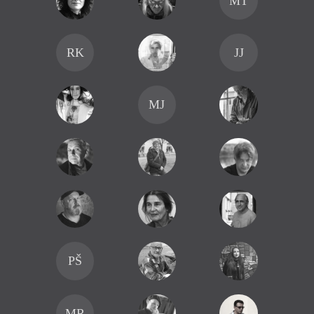
MT
RK
JJ
MJ
PŠ
MR