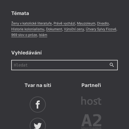
Rozhovor
,
Anketa
,
Celá rubrika
Témata
Ženy v katolické literatuře
,
Právě vychází
,
Mauzoleum
,
Divadlo
,
Historie kolonialismu
,
Dokument
,
Výroční ceny
,
Útvary Sylvy Ficové
,
969 slov o próze
,
Islám
Vyhledávání
Tvar na síti
Partneři