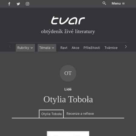
Menu
obtýdeník živé literatury
Rubriky
Témata
Ravt
Akce
Příležitosti
Tvárnice
Archiv
Beletrie
Ženy v katolické literatuře
Drobná publicistika
Právě vychází
Esejistika
Mauzoleum
OT
Recenze a reflexe
Divadlo
Reportáže
Historie kolonialismu
Rozhovory
Dokument
Lidé
Výroční ceny
Otylia Toboła
Recenze a reflexe
Otylia Toboła