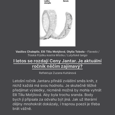
Vasilios Chaleplis
,
Elli Tiliu Motýlová
,
Otylia Toboła
–
Flavedo /
Vasil
Troska Frýdku kostra Místku / Lutyňské tango
I letos se rozdají Ceny Jantar. Je aktuální
I le
ročník něčím zajímavý?
Reflektuje Zuzana Kultánová
Letošní ročník Jantaru přináší zvláštní směs knih, z
Letošn
nichž každá má svou hodnotu. Je skutečně těžké
nichž
předjímat výsledky, nicméně možná by mohla vyhrát
předj
Elli Tiliu Motýlová. Aby byla trochu sranda. Body
Elli T
bych jí připsala za odvahu být jiná. Jak už literární
bych j
dějiny mnohokrát dokázaly, i trapnou poezii je třeba
dějin
brát vážně.
brát 