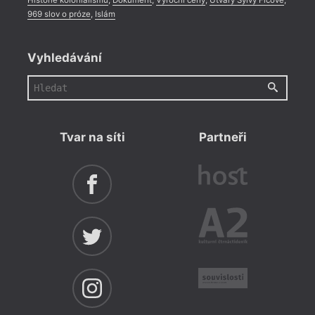
Historie kolonialismu
,
Dokument
,
Výroční ceny
,
Útvary Sylvy Ficové
,
969 slov o próze
,
Islám
Vyhledávání
Tvar na síti
Partneři