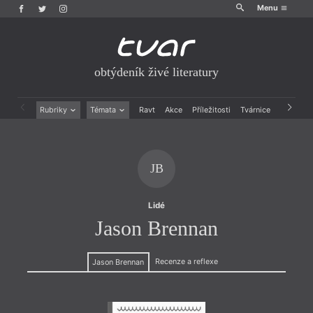
Menu
obtýdeník živé literatury
Rubriky
Témata
Ravt
Akce
Příležitosti
Tvárnice
Archiv
Beletrie
Ženy v katolické literatuře
Drobná publicistika
Právě vychází
Esejistika
Mauzoleum
JB
Recenze a reflexe
Divadlo
Reportáže
Historie kolonialismu
Rozhovory
Dokument
Lidé
Výroční ceny
Jason Brennan
Recenze a reflexe
Jason Brennan