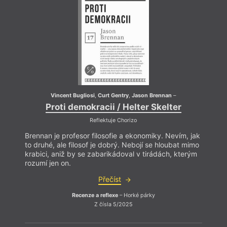
Vincent Bugliosi
,
Curt Gentry
,
Jason Brennan
–
Proti demokracii / Helter Skelter
Reflektuje Chorizo
Brennan je profesor filosofie a ekonomiky. Nevím, jak
Brenn
to druhé, ale filosof je dobrý. Nebojí se hloubat mimo
to dru
krabici, aniž by se zabarikádoval v tirádách, kterým
krabi
rozumí jen on.
rozumí
Přečíst
Recenze a reflexe
– Horké párky
Z čísla 5/2025