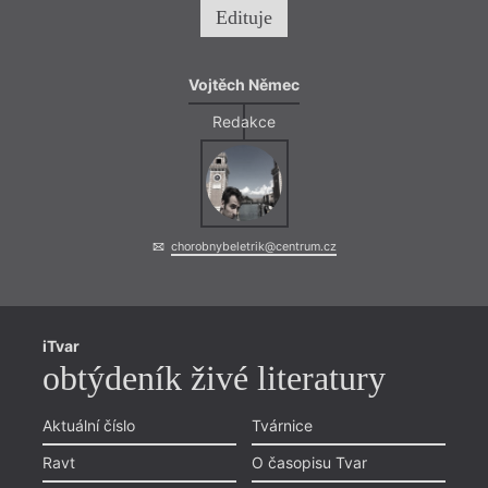
Edituje
Vojtěch Němec
Redakce
chorobnybeletrik@centrum.cz
iTvar
obtýdeník živé literatury
Aktuální číslo
Tvárnice
Ravt
O časopisu Tvar