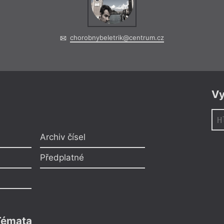
chorobnybeletrik@centrum.cz
Vy
Archiv čísel
Předplatné
Témata