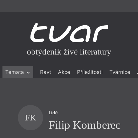
obtýdeník živé literatury
Témata
Ravt
Akce
Příležitosti
Tvárnice
ické literatuře
icistika
zí
Lidé
eflexe
FK
Filip Komberec
onialismu