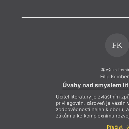
Výroční cen
FK
Výuka literat
Filip Kombe
Úvahy nad smyslem lit
Učitel literatury je zvláštním 
privilegován, zároveň je vázán 
zodpovědností nejen k oboru, 
žákům a ke komplexnímu rozvoji
Přečíst