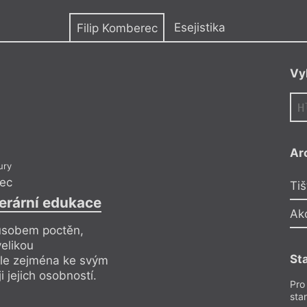
y
Esejistika
Filip Komberec
Vy
Ar
ury
rec
Tiš
erární edukace
Úvahy nad sm
Ak
způsobem poctěn,
Učitel literatury j
velikou
privilegován, zárov
St
ale zejména ke svým
zodpovědností neje
 jejich osobností.
žákům a ke komplexn
Pro
sta