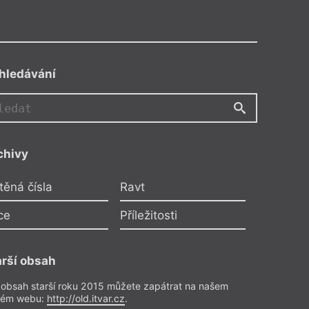
hledávání
FK
chivy
Výuka literatury
Filip Komberec
těná čísla
Ravt
yslem literární edukace
ce
Příležitosti
e zvláštním způsobem poctěn,
eň je vázán velikou
arší obsah
n k oboru, ale zejména ke svým
ímu rozvoji jejich osobností.
 obsah starší roku 2015 můžete zapátrat na našem
rém webu:
http://old.itvar.cz
.
Přečíst