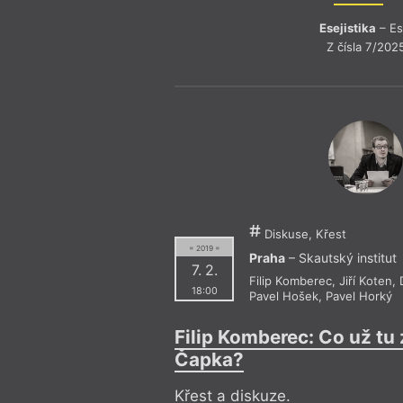
Esejistika
– Es
Z čísla 7/202
Diskuse, Křest
= 2019 =
Praha
– Skautský institut
7. 2.
Filip Komberec
,
Jiří Koten
,
18:00
Pavel Hošek
,
Pavel Horký
Filip Komberec: Co už tu 
Čapka?
Křest a diskuze.