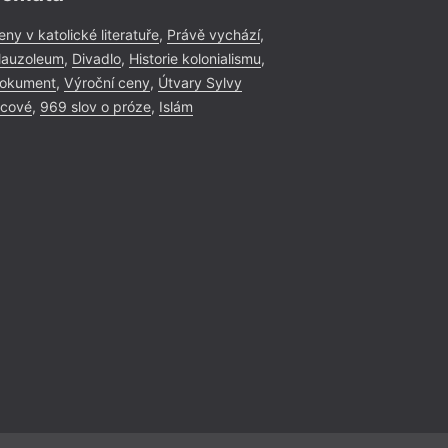
eny v katolické literatuře
,
Právě vychází
,
auzoleum
,
Divadlo
,
Historie kolonialismu
,
okument
,
Výroční ceny
,
Útvary Sylvy
icové
,
969 slov o próze
,
Islám