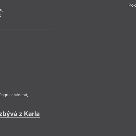
Pok
ej
5
Dagmar Mocná
,
zbývá z Karla