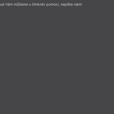
ud Vám můžeme s čímkoliv pomoci, napište nám!
Esejistika
– Esej
Z čísla 7/2025