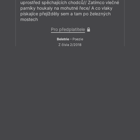
uprostřed spěchajících chodců// Zatímco vlečné
parníky houkaly na mohutné řece/ A co vlaky
pískajíce přejížděly sem a tam po železných
mostech
Pro předplatitele
Beletrie
– Poezie
Z čísla 2/2018
Zavřít menu
iTvar
obtýdeník živé literatury
Zavřít
Aktuální číslo
Tvárnice
Ravt
O časopisu Tvar
Akce
Archiv čísel
Ladislav Zedník
Příležitosti
Předplatné
Přečíst