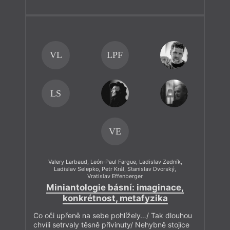
VL
LPF
LS
VE
Valery Larbaud
,
León-Paul Fargue
,
Ladislav Zedník
,
Ladislav Selepko
,
Petr Král
,
Stanislav Dvorský
,
Vratislav Effenberger
Miniantologie básní: imaginace,
konkrétnost, metafyzika
Co oči upřeně na sebe pohlížely…/ Tak dlouhou
chvíli setrvaly těsně přivinuty/ Nehybně stojíce