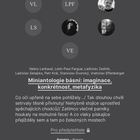
VL
LPF
LS
VE
Valery Larbaud
,
León-Paul Fargue
,
Ladislav Zedník
,
Ladislav Selepko
,
Petr Král
,
Stanislav Dvorský
,
Vratislav Effenberger
Ladisla
Miniantologie básní: imaginace,
konkrétnost, metafyzika
Co oči upřeně na sebe pohlížely…/ Tak dlouhou chvíli
Co oč
setrvaly těsně přivinuty/ Nehybně stojíce uprostřed
setrv
spěchajících chodců// Zatímco vlečné parníky
spěch
houkaly na mohutné řece/ A co vlaky pískajíce
houka
přejížděly sem a tam po železných mostech
přejí
Pro předplatitele
Beletrie
– Poezie