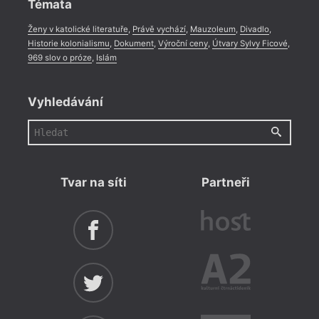
Témata
Ženy v katolické literatuře
,
Právě vychází
,
Mauzoleum
,
Divadlo
,
Historie kolonialismu
,
Dokument
,
Výroční ceny
,
Útvary Sylvy Ficové
,
969 slov o próze
,
Islám
Vyhledávání
Tvar na síti
Partneři