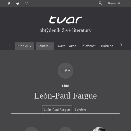
Menu
obtýdeník živé literatury
Rubriky
Témata
Ravt
Akce
Příležitosti
Tvárnice
Archiv
Beletrie
Ženy v katolické literatuře
Drobná publicistika
Právě vychází
Esejistika
Mauzoleum
LPF
Recenze a reflexe
Divadlo
Reportáže
Historie kolonialismu
Rozhovory
Dokument
Lidé
Výroční ceny
León-Paul Fargue
Beletrie
León-Paul Fargue