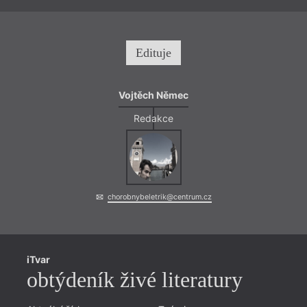
Edituje
Vojtěch Němec
Redakce
chorobnybeletrik@centrum.cz
iTvar
obtýdeník živé literatury