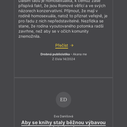
Dalším tabu je homosexualita, k čemuž zase
přispívá fakt, že jsou Romové věřící a ve svých
názorech konzervativní. Přijmout, že mají v
rodině homosexuála, natož to přiznat veřejně, je
pro řadu z nich nepředstavitelné. Nezřídka se
stane, že rodina vyoutovaného potomka radši
zavrhne, než aby se v očích komunity
znemožnila.
Přečíst
Drobná publicistika
– Akana me
Z čísla 14/2024
ED
Eva Danišová
Aby se knihy staly běžnou výbavou