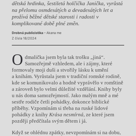
dětská hrdinka, šestiletá holčička Janička, vyrůstá
na přelomu osmdesátých a devadesátých let a
prožívá běžné dětské starosti i radosti v
komplikované době plné změn.
Drobná publicistika
– Akana me
Z čísla 18/2024
O
dmalička jsem byla tak trošku „jiná“.
Samozřejmě vzhledem, ale i zájmy, které
formovaly moji duši a stvořily lásku k umění
a knihám. Vyrůstala jsem v tradiční romské rodině,
kde se komunikovalo a hodně vyprávělo v romštině
a zároveň bylo velmi důležité vzdělání. Knihy byly
u nás doma samozřejmostí. Jako malým mně a mé
sestře rodiče četli pohádky, dokonce biblické
příběhy. Vzpomínám si třeba na ruské lidové
pohádky z knihy
Krása nesmírná
, ze které jsem
později předčítala svým dětem i já.
Když se ohlédnu zpátky, nevzpomínám si na dobu,