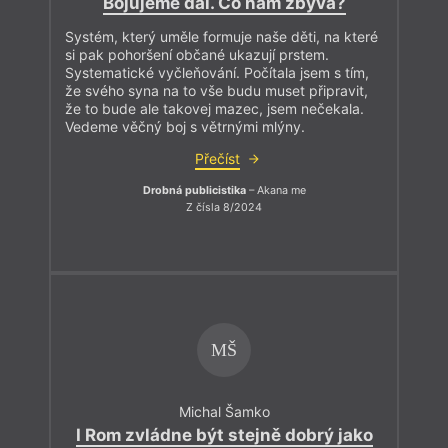
Bojujeme dál. Co nám zbývá?
Systém, který uměle formuje naše děti, na které
si pak pohoršení občané ukazují prstem.
Systematické vyčleňování. Počítala jsem s tím,
že svého syna na to vše budu muset připravit,
že to bude ale takovej mazec, jsem nečekala.
Vedeme věčný boj s větrnými mlýny.
Přečíst
Drobná publicistika
– Akana me
Z čísla 8/2024
MŠ
Michal Šamko
I Rom zvládne být stejně dobrý jako