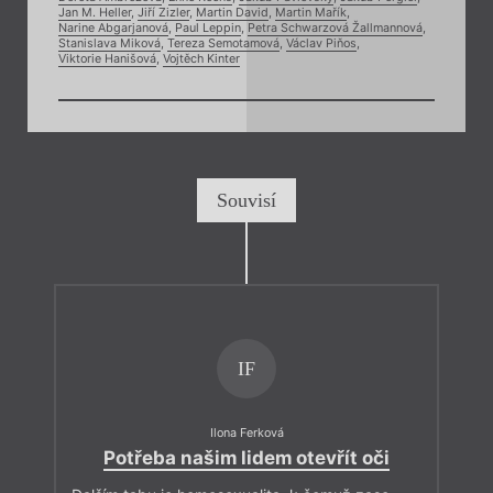
Jan M. Heller
,
Jiří Zizler
,
Martin David
,
Martin Mařík
,
Narine Abgarjanová
,
Paul Leppin
,
Petra Schwarzová Žallmannová
,
Stanislava Miková
,
Tereza Semotamová
,
Václav Piňos
,
Viktorie Hanišová
,
Vojtěch Kinter
Souvisí
IF
Ilona Ferková
Potřeba našim lidem otevřít oči