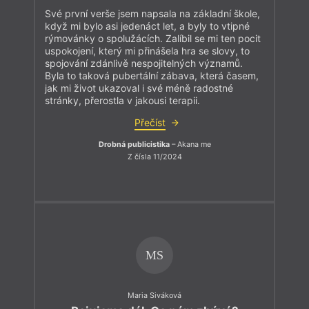
Své první verše jsem napsala na základní škole,
když mi bylo asi jedenáct let, a byly to vtipné
rýmovánky o spolužácích. Zalíbil se mi ten pocit
uspokojení, který mi přinášela hra se slovy, to
spojování zdánlivě nespojitelných významů.
Byla to taková pubertální zábava, která časem,
jak mi život ukazoval i své méně radostné
stránky, přerostla v jakousi terapii.
Přečíst
Drobná publicistika
– Akana me
Z čísla 11/2024
MS
Maria Siváková