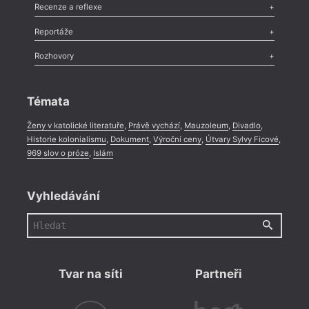
Komentář
,
Celá rubrika
Esej
,
Pádlo
,
Úvaha
,
Texty
,
Studie
,
Celá rubrika
Recenze a reflexe
Recenze
,
Dvakrát
,
Horké párky
,
969 slov o próze
,
Reportáže
Méně slov o próze
,
Celá rubrika
Literární zítřky
,
Reportáž
,
Literární život
,
Divadlo
,
Kritický ohlas
,
Rozhovory
Celá rubrika
Rozhovor
,
Anketa
,
Celá rubrika
Témata
Ženy v katolické literatuře
,
Právě vychází
,
Mauzoleum
,
Divadlo
,
Historie kolonialismu
,
Dokument
,
Výroční ceny
,
Útvary Sylvy Ficové
,
969 slov o próze
,
Islám
Vyhledávání
Tvar na síti
Partneři