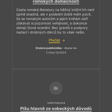
romských domácností
Cesta romské literatury na běžný knižní trh není
úplně snadná, ale v poslední době mám pocit,
že se romským autorům a jejich knihám daří
získávat si pozornost veřejnosti, a dokonce
sbírají různá ocenění. Bez grantů a podpory
nadací i drobných dárců by to však nešlo.
Přečíst
Drobná publicistika
– Akana me
Z čísla 13/2024
IK
Iveta Kokyová
Píšu hlavně ze sobeckých důvodů