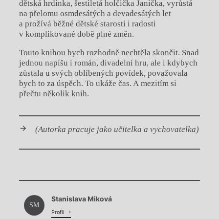
dětská hrdinka, šestiletá holčička Janička, vyrůstá
na přelomu osmdesátých a devadesátých let
a prožívá běžné dětské starosti i radosti
v komplikované době plné změn.
Touto knihou bych rozhodně nechtěla skončit. Snad
jednou napíšu i román, divadelní hru, ale i kdybych
zůstala u svých oblíbených povídek, považovala
bych to za úspěch. To ukáže čas. A mezitím si
přečtu několik knih.
(Autorka pracuje jako učitelka a vychovatelka)
Chviličku.
Stanislava Miková
Načítá se.
SM
Profil