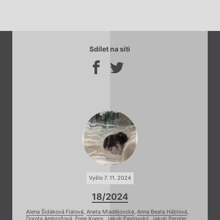
Sdílet na síti
Vyšlo 7. 11. 2024
18/2024
Alena Šidáková Fialová
,
Aneta Mladějovská
,
Anna Beata Háblová
,
Dorota Ambrožová
,
Enne Koens
,
Jakub Pavlovský
,
Jakub Pergler
,