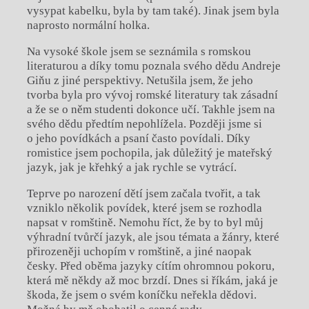
vysypat kabelku, byla by tam také). Jinak jsem byla
naprosto normální holka.
Na vysoké škole jsem se seznámila s romskou
literaturou a díky tomu poznala svého dědu Andreje
Giňu z jiné perspektivy. Netušila jsem, že jeho
tvorba byla pro vývoj romské literatury tak zásadní
a že se o něm studenti dokonce učí. Takhle jsem na
svého dědu předtím nepohlížela. Později jsme si
o jeho povídkách a psaní často povídali. Díky
romistice jsem pochopila, jak důležitý je mateřský
jazyk, jak je křehký a jak rychle se vytrácí.
Teprve po narození dětí jsem začala tvořit, a tak
vzniklo několik povídek, které jsem se rozhodla
napsat v romštině. Nemohu říct, že by to byl můj
výhradní tvůrčí jazyk, ale jsou témata a žánry, které
přirozeněji uchopím v romštině, a jiné naopak
česky. Před oběma jazyky cítím ohromnou pokoru,
která mě někdy až moc brzdí. Dnes si říkám, jaká je
škoda, že jsem o svém koníčku neřekla dědovi.