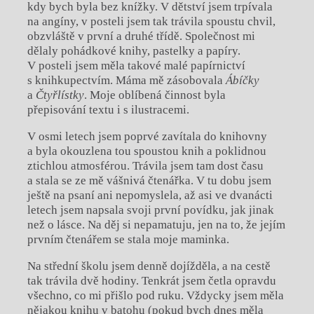
kdy bych byla bez knížky. V dětství jsem trpívala
na angíny, v posteli jsem tak trávila spoustu chvil,
obzvláště v první a druhé třídě. Společnost mi
dělaly pohádkové knihy, pastelky a papíry.
V posteli jsem měla takové malé papírnictví
s knihkupectvím. Máma mě zásobovala
Ábíčky
a
Čtyřlístky
. Moje oblíbená činnost byla
přepisování textu i s ilustracemi.
V osmi letech jsem poprvé zavítala do knihovny
a byla okouzlena tou spoustou knih a poklidnou
ztichlou atmosférou. Trávila jsem tam dost času
a stala se ze mě vášnivá čtenářka. V tu dobu jsem
ještě na psaní ani nepomyslela, až asi ve dvanácti
letech jsem napsala svoji první povídku, jak jinak
než o lásce. Na děj si nepamatuju, jen na to, že jejím
prvním čtenářem se stala moje maminka.
Na střední školu jsem denně dojížděla, a na cestě
tak trávila dvě hodiny. Tenkrát jsem četla opravdu
všechno, co mi přišlo pod ruku. Vždycky jsem měla
nějakou knihu v batohu (pokud bych dnes měla