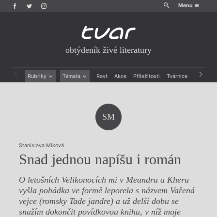
Menu
obtýdeník živé literatury
Rubriky
Témata
Ravt
Akce
Příležitosti
Tvárnice
Archiv
Beletrie
Ženy v katolické literatuře
Drobná publicistika
Právě vychází
Esejistika
Mauzoleum
SM
Recenze a reflexe
Divadlo
Reportáže
Historie kolonialismu
Rozhovory
Dokument
Stanislava Miková
Výroční ceny
Snad jednou napíšu i román
O letošních Velikonocích mi v Meandru a Kheru
vyšla pohádka ve formě leporela s názvem Vařená
vejce (romsky Tade jandre) a už delší dobu se
snažím dokončit povídkovou knihu, v níž moje