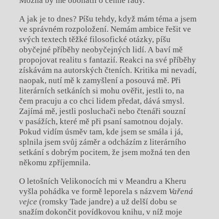
Možná by mě obohatil o cenné rady.
A jak je to dnes? Píšu tehdy, když mám téma a jsem
ve správném rozpoložení. Nemám ambice řešit ve
svých textech těžké filosofické otázky, píšu
obyčejné příběhy neobyčejných lidí. A baví mě
propojovat realitu s fantazií. Reakci na své příběhy
získávám na autorských čteních. Kritika mi nevadí,
naopak, nutí mě k zamyšlení a posouvá mě. Při
literárních setkáních si mohu ověřit, jestli to, na
čem pracuju a co chci lidem předat, dává smysl.
Zajímá mě, jestli posluchači nebo čtenáři souzní
v pasážích, které mě při psaní samotnou dojaly.
Pokud vidím úsměv tam, kde jsem se smála i já,
splnila jsem svůj záměr a odcházím z literárního
setkání s dobrým pocitem, že jsem možná ten den
někomu zpříjemnila.
O letošních Velikonocích mi v Meandru a Kheru
vyšla pohádka ve formě leporela s názvem
Vařená
vejce
(romsky Tade jandre) a už delší dobu se
snažím dokončit povídkovou knihu, v níž moje