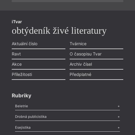
iTvar
obtýdeník živé literatury
Aktuální číslo
Tvárnice
Ravt
O časopisu Tvar
Akce
Archiv čísel
Příležitosti
Předplatné
Rubriky
Beletrie
Poezie
,
Próza
,
Dokumenty
,
Drama
,
Celá rubrika
Drobná publicistika
Odlesk
,
Zasláno
,
Nezařazené
,
Novinky v Tvaru
,
Slovo
,
Výročí
,
Esejistika
Nekrolog
,
Glosa
,
Sloupek
,
Pozvánka
,
Literární soutěž
,