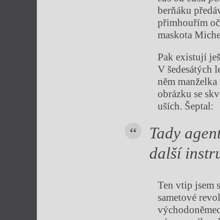
berňáku předáv
přimhouřím oč
maskota Michel
Pak existují j
V šedesátých l
něm manželka m
obrázku se skv
uších. Šeptal:
Tady agent
další instr
Ten vtip jsem s
sametové revol
východoněmecké