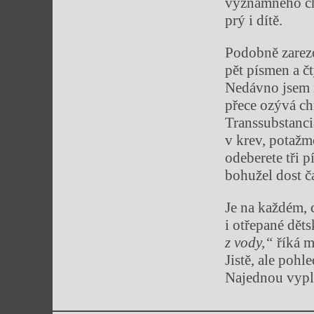
významného ch
prý i dítě.
Podobně zarezo
pět písmen a čt
Nedávno jsem z
přece ozývá ch
Transsubstancia
v krev, potažm
odeberete tři p
bohužel dost ča
Je na každém,
i otřepané dět
z vody,“
říká m
Jistě, ale pohl
Najednou vypl