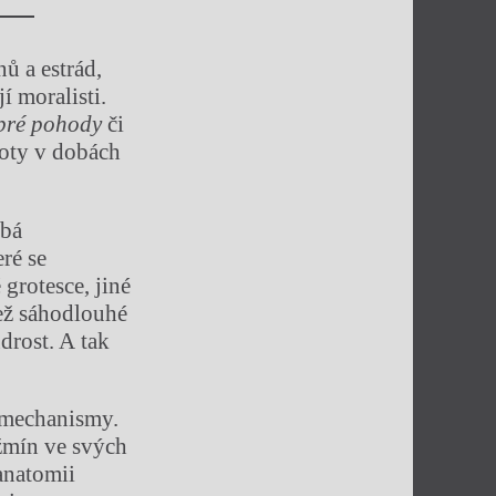
ů a estrád,
jí moralisti.
bré pohody
či
doty v dobách
ubá
ré se
grotesce, jiné
než sáhodlouhé
drost. A tak
h mechanismy.
ožmín ve svých
anatomii