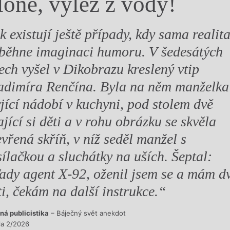
lone, vylez z vody!
y
k existují ještě případy, kdy sama realit
běhne imaginaci humoru. V šedesátých
tech vyšel v Dikobrazu kreslený vtip
adimíra Renčína. Byla na něm manželka
jící nádobí v kuchyni, pod stolem dvě
ající si děti a v rohu obrázku se skvěla
evřená skříň, v níž seděl manžel s
sílačkou a sluchátky na uších. Šeptal:
ady agent X-92, oženil jsem se a mám d
ti, čekám na další instrukce.“
ná publicistika
– Báječný svět anekdot
sla 2/2026