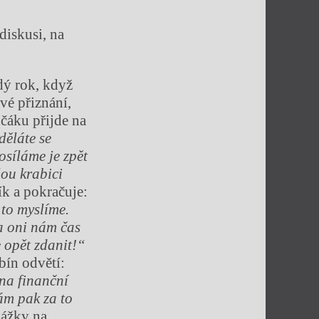
diskusi, na
dý rok, když
vé přiznání,
čáku přijde na
děláte se
osíláme je zpět
lou krabici
k a pokračuje:
 to myslíme.
a oni nám čas
e opět zdanit!“
ín odvětí:
 na finanční
m pak za to
pážky na