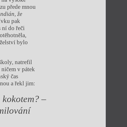
hozu přede mnou
indián, že
ívku pak
 ní do řeči
otěhotněla,
želství bylo
koly, natrefil
o ničem v pátek
nský čas
nou a řekl jim:
 a kokotem? –
milování