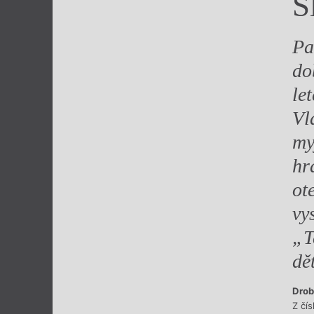
S
Výroční cen
Pa
do
le
Vl
my
hr
ot
vy
„T
dě
Drob
Z čí