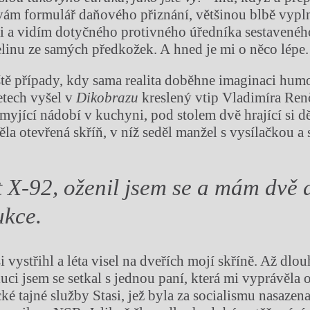
ám formulář daňového přiznání, většinou blbě vypl
i a vidím dotyčného protivného úředníka sestavenéh
inu ze samých předkožek. A hned je mi o něco lépe.
eště případy, kdy sama realita doběhne imaginaci hum
etech vyšel v
Dikobrazu
kreslený vtip Vladimíra Ren
yjící nádobí v kuchyni, pod stolem dvě hrající si dě
ěla otevřená skříň, v níž seděl manžel s vysílačkou a
 X-92, oženil jsem se a mám dvě 
ukce.
i vystřihl a léta visel na dveřích mojí skříně. Až dlo
uci jsem se setkal s jednou paní, která mi vyprávěla 
 tajné služby Stasi, jež byla za socialismu nasazena