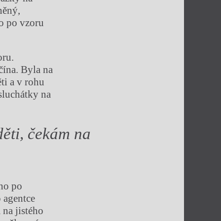
něný,
o po vzoru
oru.
čína. Byla na
ti a v rohu
 sluchátky na
děti, čekám na
uho po
o agentce
 na jistého