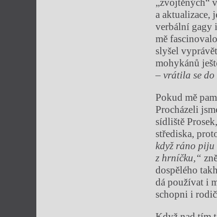
„zvojtěných“ v
a aktualizace,
verbální gagy 
mě fascinovalo,
slyšel vyprávě
mohykánů ještě
– vrátila se do
Pokud mě paměť
Procházeli jsm
sídliště Prosek
střediska, pro
když ráno piju
z hrníčku,“
zně
dospělého takhl
dá používat i 
schopni i rodič
Když nad tím t