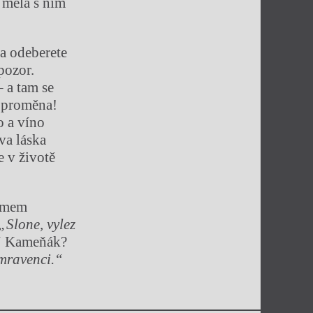
 měla s ním
ka odeberete
 pozor.
– a tam se
á proměna!
o a víno
va láska
e v životě
namem
„Slone, vylez
“
Kameňák?
 mravenci.“