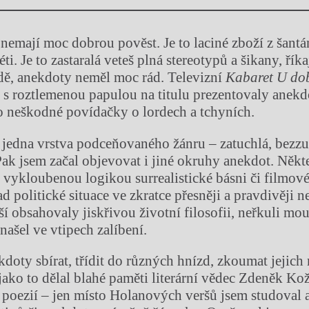
nemají moc dobrou pověst. Je to laciné zboží z šantán
téti. Je to zastaralá veteš plná stereotypů a šikany, říka
dě, anekdoty neměl moc rád. Televizní
Kabaret U do
 s roztlemenou papulou na titulu prezentovaly anek
o neškodné povídačky o lordech a tchyních.
n jedna vrstva podceňovaného žánru – zatuchlá, bezz
Pak jsem začal objevovat i jiné okruhy anekdot. Někte
vykloubenou logikou surrealistické básni či filmové 
d politické situace ve zkratce přesněji a pravdivěji 
í obsahovaly jiskřivou životní filosofii, neřkuli mou
našel ve vtipech zalíbení.
kdoty sbírat, třídit do různých hnízd, zkoumat jejic
, jako to dělal blahé paměti literární vědec Zdeněk K
 poezií – jen místo Holanových veršů jsem studoval 