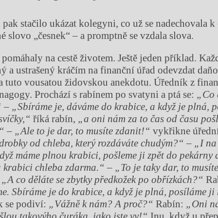
 pak stačilo ukázat kolegyni, co už se nadechovala k 
é slovo „česnek“ – a promptně se vzdala slova.
 pomáhaly na cestě životem. Ještě jeden příklad. Kaž
ný a ustrašený kráčím na finanční úřad odevzdat daňo
 tuto vousatou židovskou anekdotu. Úředník z finan
nagogy. Prochází s rabínem po svatyni a ptá se:
„Co 
“
–
„Sbíráme je, dáváme do krabice, a když je plná, p
svíčky,“
říká rabín,
„a oni nám za to čas od času poš
.“
–
„Ale to je dar, to musíte zdanit!“
vykřikne úřední
 drobky od chleba, který rozdáváte chudým?“
–
„I na
když máme plnou krabici, pošleme ji zpět do pekárny 
 krabici chleba zdarma.“
–
„To je taky dar, to musít
.
„A co děláte se zbytky předkožek po obřízkách?“
Rab
e. Sbíráme je do krabice, a když je plná, posíláme ji
 se podiví:
„Vážně k nám? A proč?“
Rabín:
„Oni ná
šlou takovýho čuráka, jako jste vy!“
Inu, když u pře