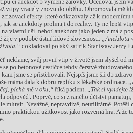
tipů či anekdot o výměně žárovky. Oceňoval jsem va
 jež vtipy vracely znovu do oběhu. Ohromovala mě kl
i zcizovací efekty, které odkazovaly až k modernímu
 jak se anekdoty prolínají do reality. Ty nejlepší vti
t na vlastní uši, neboť anekdota jako jeden z mála po
 žije v podobě ústní lidové slovesnosti.
„Anekdotu v
 života,“
dokladoval polský satirik Stanisław Jerzy L
 neklame, svůj první vtip v životě jsem slyšel od 
e se po betonové cestičce tehdy čerstvě zbudovanéh
, kam jsme se přistěhovali. Nejspíš jsme šli do zdrav
tože máma dala k dobru repliku z lékařské ordinace.
„
 čaj, píchá mě v oku,“
říká pacient.
„Tak si vyndejte l
la odpověď. Poprvé, co si z raného dětství pamatuji, 
e mluvit. Nevážně, nepravdivě, neutilitárně. Potěšilo
mimo praktickou užitkovost jako rozverná hra. A že t
e.
ak přemýšlím, díky vtipu jsem se i oženil. Seděl jse