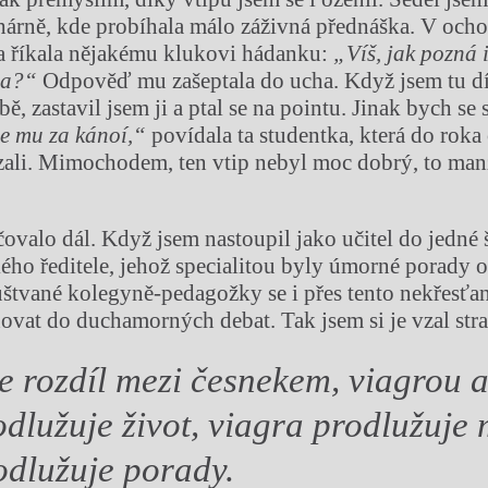
hárně, kde probíhala málo záživná přednáška. V oc
a říkala nějakému klukovi hádanku:
„Víš, jak pozná 
da?“
Odpověď mu zašeptala do ucha. Když jsem tu d
ě, zastavil jsem ji a ptal se na pointu. Jinak bych se s
se mu za kánoí,“
povídala ta studentka, která do roka 
vzali. Mimochodem, ten vtip nebyl moc dobrý, to man
ovalo dál. Když jsem nastoupil jako učitel do jedné š
kého ředitele, jehož specialitou byly úmorné porady 
štvané kolegyně-pedagožky se i přes tento nekřesťa
ovat do duchamorných debat. Tak jsem si je vzal stra
 je rozdíl mezi česnekem, viagrou
dlužuje život, viagra prodlužuje 
odlužuje porady.