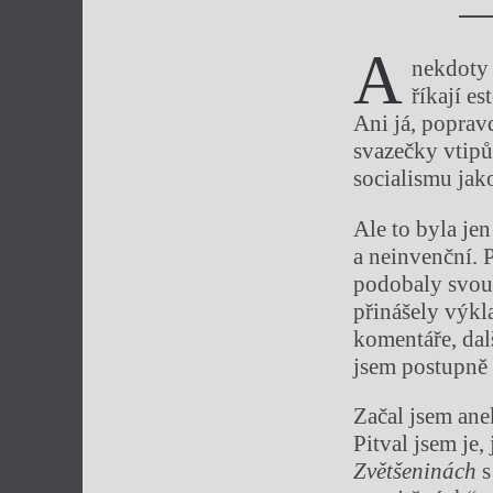
A
nekdoty 
říkají es
Ani já, poprav
svazečky vtipů
socialismu jak
Ale to byla je
a neinvenční. 
podobaly svou 
přinášely výkla
komentáře, dalš
jsem postupně 
Začal jsem ane
Pitval jsem je
Zvětšeninách
s