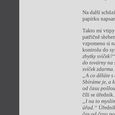
Na další schůzi
papírku napsan
Takto mi vtipy
patřičně shrbe
vzpomenu si na
kontrolu do sy
zbytky svíček?
do továrny na 
svíček zdarma
„A co děláte s
Sbíráme je, a 
od času pošlou
čílí se úředník
„I na to myslím
úřad.“
Úředník
čas od času po