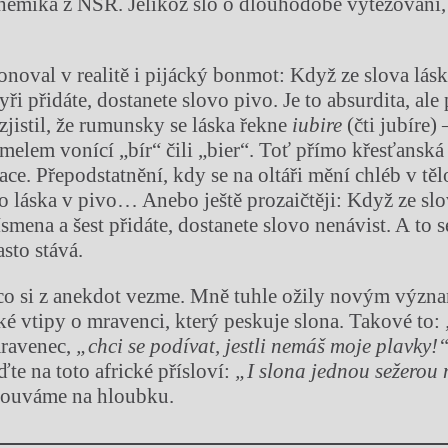
emika z NSR. Jelikož šlo o dlouhodobé vytěžování,
noval v realitě i pijácký bonmot: Když ze slova lás
yři přidáte, dostanete slovo pivo. Je to absurdita, ale
jistil, že rumunsky se láska řekne
iubire
(čti jubíre) 
melem vonící „bír“ čili „bier“. Toť přímo křesťansk
ce. Přepodstatnění, kdy se na oltáři mění chléb v těl
o láska v pivo… Anebo ještě prozaičtěji: Když ze slo
ísmena a šest přidáte, dostanete slovo nenávist. A to s
sto stává.
 co si z anekdot vezme. Mně tuhle ožily novým výz
ské vtipy o mravenci, který peskuje slona. Takové to:
ravenec,
„chci se podívat, jestli nemáš moje plavky!
eďte na toto africké přísloví:
„I slona jednou sežerou
ouváme na hloubku.
Chviličku.