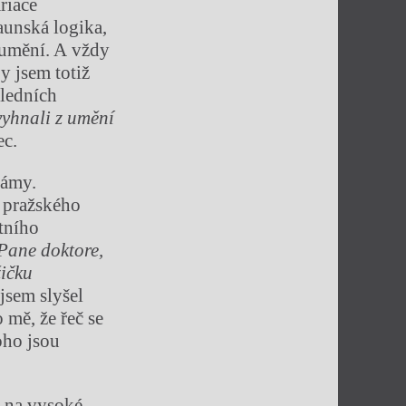
riace
aunská logika,
 umění. A vždy
py jsem totiž
sledních
yhnali z umění
ec.
mámy.
o pražského
otního
Pane doktore,
žičku
jsem slyšel
 mě, že řeč se
oho jsou
m na vysoké