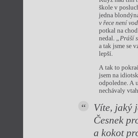
škole v posluc
jedna blondýn
v řece není vo
potkal na chodb
nedal.
„Práší 
a tak jsme se 
lepší.
A tak to pokrač
jsem na idiots
odpoledne. A u
nechávaly vtah
Víte, jaký
Česnek pro
a kokot pr