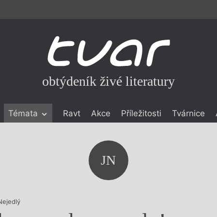
obtýdeník živé literatury
Témata
Ravt
Akce
Příležitosti
Tvárnice
ické literatuře
icistika
zí
JN
eflexe
onialismu
Nejedlý