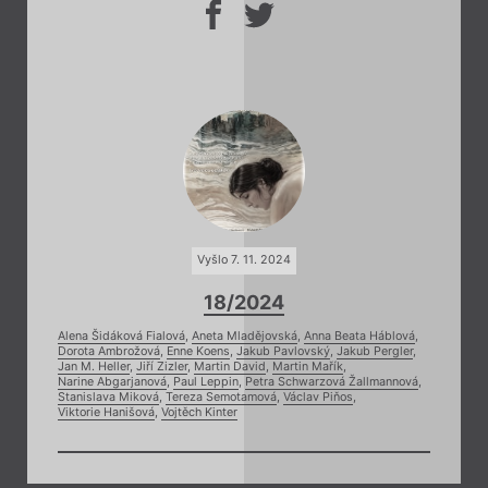
Vyšlo 7. 11. 2024
18/2024
Alena Šidáková Fialová
,
Aneta Mladějovská
,
Anna Beata Háblová
,
Dorota Ambrožová
,
Enne Koens
,
Jakub Pavlovský
,
Jakub Pergler
,
Jan M. Heller
,
Jiří Zizler
,
Martin David
,
Martin Mařík
,
Narine Abgarjanová
,
Paul Leppin
,
Petra Schwarzová Žallmannová
,
Stanislava Miková
,
Tereza Semotamová
,
Václav Piňos
,
Viktorie Hanišová
,
Vojtěch Kinter