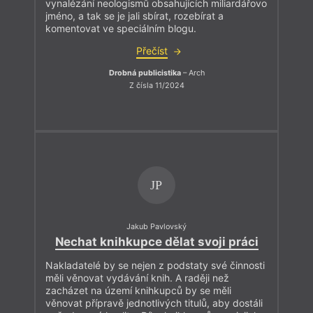
vynalézání neologismů obsahujících miliardářovo
jméno, a tak se je jali sbírat, rozebírat a
komentovat ve speciálním blogu.
Přečíst
Drobná publicistika
– Arch
Z čísla 11/2024
JP
Jakub Pavlovský
Nechat knihkupce dělat svoji práci
Nakladatelé by se nejen z podstaty své činnosti
měli věnovat vydávání knih. A raději než
zacházet na území knihkupců by se měli
věnovat přípravě jednotlivých titulů, aby dostáli