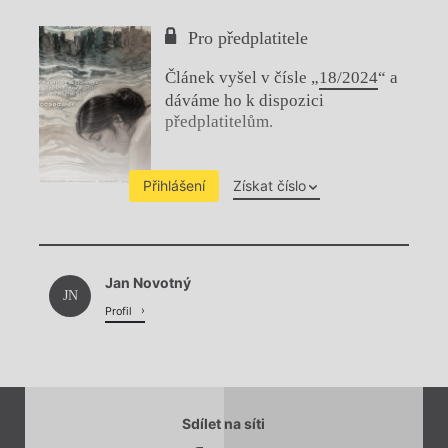
Pro předplatitele
Článek vyšel v čísle „
18/2024
“ a
dáváme ho k dispozici
předplatitelům.
Přihlášení
Získat číslo
Chviličku.
Jan Novotný
Načítá se.
JN
Profil
Sdílet na síti