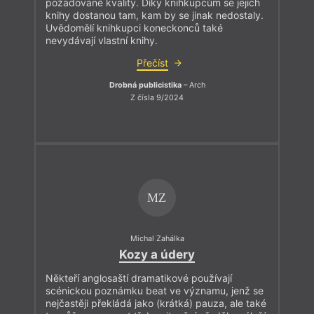
požadované kvality. Díky knihkupcům se jejich
knihy dostanou tam, kam by se jinak nedostaly.
Uvědomělí knihkupci koneckonců také
nevydávají vlastní knihy.
Přečíst
Drobná publicistika
– Arch
Z čísla 9/2024
MZ
Michal Zahálka
Kozy a údery
Někteří anglosaští dramatikové používají
scénickou poznámku beat ve významu, jenž se
nejčastěji překládá jako (krátká) pauza, ale také