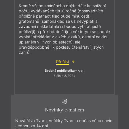
Kromě všeho zmíněného dojde dále ke snížení
počtu vydávaných titulů ročně (dosavadních
přibližně patnáct tisíc bude minulostí),
grafomanů (samonáklad se už nevyplatí a
zavedení nakladatelé si budou vybírat ještě
pečlivěji) a překladatelů (jen některým se nadále
vyplatí překládat z cizích jazyků, ostatní najdou
uplatnění v jiných oblastech), ale
pravděpodobně i k poklesu čtenářství jistých
žánrů.
Přečíst
Drobná publicistika
– Arch
Z čísla 2/2024
Novinky e-mailem
Nová čísla Tvaru, večírky Tvaru a občas něco navíc.
Jednou za 14 dní.