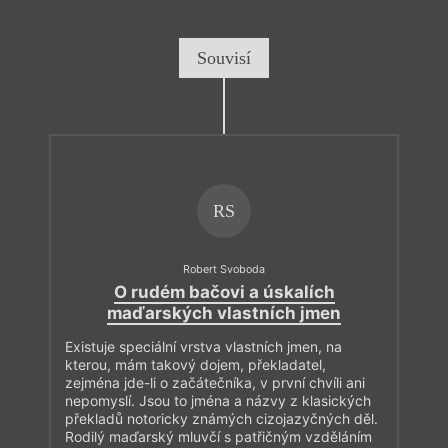
Souvisí
RS
Robert Svoboda
O rudém bačovi a úskalích
maďarských vlastních jmen
Existuje speciální vrstva vlastních jmen, na
kterou, mám takový dojem, překladatel,
zejména jde-li o začátečníka, v první chvíli ani
nepomyslí. Jsou to jména a názvy z klasických
překladů notoricky známých cizojazyčných děl.
Rodilý maďarský mluvčí s patřičným vzděláním