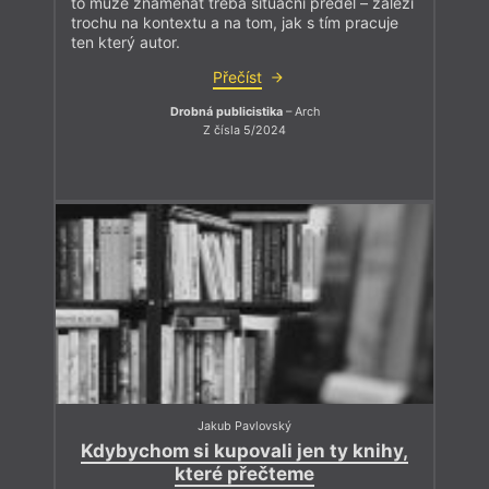
to může znamenat třeba situační předěl – záleží
trochu na kontextu a na tom, jak s tím pracuje
ten který autor.
Přečíst
Drobná publicistika
– Arch
Z čísla 5/2024
Jakub Pavlovský
Kdybychom si kupovali jen ty knihy,
které přečteme