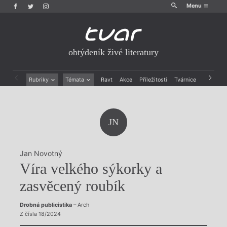
Menu
obtýdeník živé literatury
Rubriky
Témata
Ravt
Akce
Příležitosti
Tvárnice
Archiv
Beletrie
Ženy v katolické literatuře
Drobná publicistika
Právě vychází
Esejistika
Mauzoleum
JN
Recenze a reflexe
Divadlo
Reportáže
Historie kolonialismu
Rozhovory
Dokument
Jan Novotný
Výroční ceny
Víra velkého sýkorky a
zasvěcený roubík
Drobná publicistika
– Arch
Z čísla 18/2024