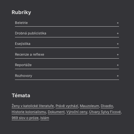
Rubriky
Beletrie
Poezie
,
Próza
,
Dokumenty
,
Drama
,
Celá rubrika
Drobná publicistika
Odlesk
,
Zasláno
,
Nezařazené
,
Novinky v Tvaru
,
Slovo
,
Výročí
,
Esejistika
Nekrolog
,
Glosa
,
Sloupek
,
Pozvánka
,
Literární soutěž
,
Komentář
,
Celá rubrika
Esej
,
Pádlo
,
Úvaha
,
Texty
,
Studie
,
Celá rubrika
Recenze a reflexe
Recenze
,
Dvakrát
,
Horké párky
,
969 slov o próze
,
Reportáže
Méně slov o próze
,
Celá rubrika
Literární zítřky
,
Reportáž
,
Literární život
,
Divadlo
,
Kritický ohlas
,
Rozhovory
Celá rubrika
Rozhovor
,
Anketa
,
Celá rubrika
Témata
Ženy v katolické literatuře
,
Právě vychází
,
Mauzoleum
,
Divadlo
,
Historie kolonialismu
,
Dokument
,
Výroční ceny
,
Útvary Sylvy Ficové
,
969 slov o próze
,
Islám