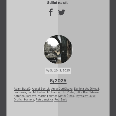
Sdílet na síti
Vyšlo 20. 3. 2025
6/2025
Adam Borzič
,
Alexej Sevruk
,
Anna Dorňáková
,
Daniela Vodáčková
,
Ivo Harák
,
Jan M. Heller
,
Jiří Hauber
,
Jiří Zizler
,
Jitka Bret Srbová
,
Kateřina Bartlová
,
Martin Fahrner
,
Matěj Čihák
,
Myroslav Lajuk
,
Oldřich Hamera
,
Petr Janyška
,
Petr Šmíd