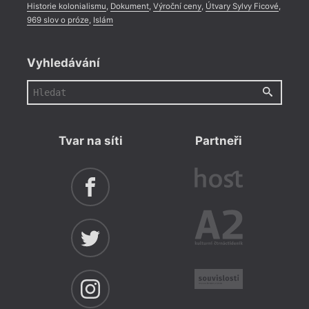
Historie kolonialismu
,
Dokument
,
Výroční ceny
,
Útvary Sylvy Ficové
,
969 slov o próze
,
Islám
Vyhledávání
Tvar na síti
Partneři