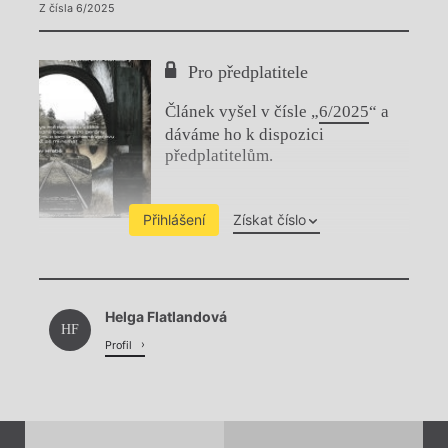
Z čísla 6/2025
Pro předplatitele
Článek vyšel v čísle „
6/2025
“ a
dáváme ho k dispozici
předplatitelům.
Přihlášení
Získat číslo
Chviličku.
Helga Flatlandová
Načítá se.
HF
Profil