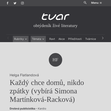
Menu
obtýdeník živé literatury
Rubriky
Témata
Ravt
Akce
Příležitosti
Tvárnice
Archiv
Beletrie
Ženy v katolické literatuře
Drobná publicistika
Právě vychází
Esejistika
Mauzoleum
HF
Recenze a reflexe
Divadlo
Reportáže
Historie kolonialismu
Rozhovory
Dokument
Helga Flatlandová
Výroční ceny
Každý chce domů, nikdo
zpátky (vybírá Simona
Martínková-Racková)
Drobná publicistika
– Kardio