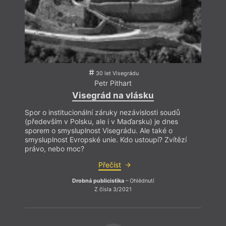
30 let Visegrádu
Petr Pithart
Pu
Visegrád na vlásku
Na kr
Spor o institucionální záruky nezávislosti soudů
nápis
(především v Polsku, ale i v Maďarsku) je dnes
poško
sporem o smysluplnost Visegrádu. Ale také o
vulgár
smysluplnost Evropské unie. Kdo ustoupí? Zvítězí
vznik
právo, nebo moc?
úřady
ukraj
Přečíst
včetn
Drobná publicistika
– Ohlédnutí
Z čísla 3/2021