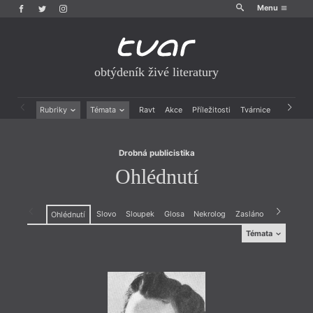
Menu
obtýdeník živé literatury
Drobná publicistika
Ohlédnutí
Rubriky
Témata
Ravt
Akce
Příležitosti
Tvárnice
Archiv
Beletrie
Ženy v katolické literatuře
Drobná publicistika
Právě vychází
Drobná publicistika
Esejistika
Mauzoleum
Ohlédnutí
Recenze a reflexe
Divadlo
Reportáže
Historie kolonialismu
Rozhovory
Dokument
Slovo
Sloupek
Glosa
Nekrolog
Zasláno
Kardio
V
Ohlédnutí
Výroční ceny
Témata
Témata
Projev
,
Dokument