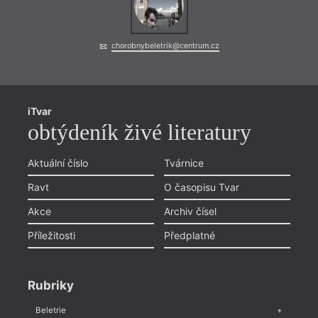
chorobnybeletrik@centrum.cz
iTvar
obtýdeník živé literatury
Aktuální číslo
Tvárnice
Ravt
O časopisu Tvar
Akce
Archiv čísel
Příležitosti
Předplatné
Rubriky
Beletrie