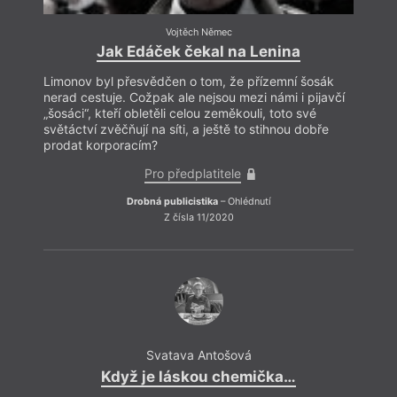
Vojtěch Němec
Jak Edáček čekal na Lenina
Limonov byl přesvědčen o tom, že přízemní šosák
nerad cestuje. Cožpak ale nejsou mezi námi i pijavčí
„šosáci“, kteří obletěli celou zeměkouli, toto své
světáctví zvěčňují na síti, a ještě to stihnou dobře
prodat korporacím?
Pro předplatitele
Drobná publicistika
– Ohlédnutí
Z čísla 11/2020
Svatava Antošová
Když je láskou chemička…
Vstup