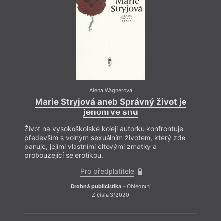
směre
Člově
Čím v
jestli
cupit
ozve 
dozrá
Alena Wagnerová
Marie Stryjová aneb Správný život je
jenom ve snu
Život na vysokoškolské koleji autorku konfrontuje
především s volným sexuálním životem, který zde
panuje, jejími vlastními citovými zmatky a
probouzející se erotikou.
Pro předplatitele
Drobná publicistika
– Ohlédnutí
Z čísla 3/2020
V tom