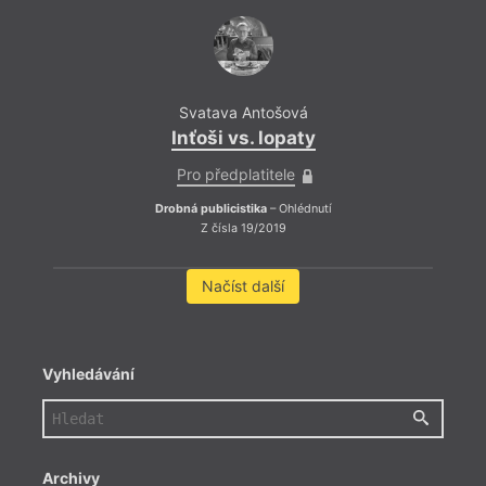
Agrof
lahve
zpátk
stran
zodpo
Svatava Antošová
tak, 
let b
Inťoši vs. lopaty
politi
Pro předplatitele
Drobná publicistika
– Ohlédnutí
Z čísla 19/2019
Načíst další
Vyhledávání
Archivy