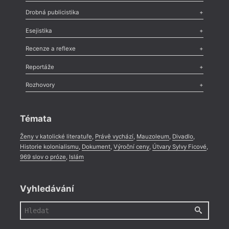
Poezie
,
Próza
,
Dokumenty
,
Drama
,
Celá rubrika
Drobná publicistika
Odlesk
,
Zasláno
,
Nezařazené
,
Novinky v Tvaru
,
Slovo
,
Výročí
,
Esejistika
Nekrolog
,
Glosa
,
Sloupek
,
Pozvánka
,
Literární soutěž
,
Komentář
,
Celá rubrika
Esej
,
Pádlo
,
Úvaha
,
Texty
,
Studie
,
Celá rubrika
Recenze a reflexe
Recenze
,
Dvakrát
,
Horké párky
,
969 slov o próze
,
Reportáže
Méně slov o próze
,
Celá rubrika
Literární zítřky
,
Reportáž
,
Literární život
,
Divadlo
,
Kritický ohlas
,
Rozhovory
Celá rubrika
Rozhovor
,
Anketa
,
Celá rubrika
Témata
Ženy v katolické literatuře
,
Právě vychází
,
Mauzoleum
,
Divadlo
,
Historie kolonialismu
,
Dokument
,
Výroční ceny
,
Útvary Sylvy Ficové
,
969 slov o próze
,
Islám
Vyhledávání