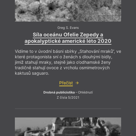
destr
defin
point
docel
přání
Greg S. Evans
Síla oceánu Ofelie Zepedy a
apokalyptické americké léto 2020
Vidíme to v úvodní básni sbírky „Stahování mraků“, ve
které protagonista sní o ženách s dlouhými bidly,
jimiž stahují mraky, stejně jako o’odhamské ženy
tradičně stahují ovoce z vrcholu osmimetrových
kaktusů saguaro.
Přečíst
Drobná publicistika
– Ohlédnutí
Z čísla 5/2021