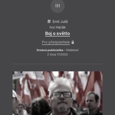
IH
Emil Juliš
Ivo Harák
Boj o světlo
Pro předplatitele
Drobná publicistika
– Ohlédnutí
Proti
Z čísla 17/2020
svobo
otevř
složi
Tady 
nejoh