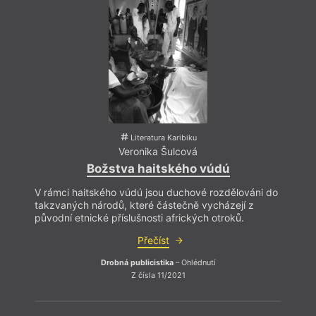
Ga
Literatura Karibiku
Veronika Šulcová
Božstva haitského vúdú
V rámci haitského vúdú jsou duchové rozdělováni do
takzvaných národů, které částečně vycházejí z
původní etnické příslušnosti afrických otroků.
Inz
Přečíst
Drobná publicistika
– Ohlédnutí
V záp
Z čísla 11/2021
názor
z uni
kteří 