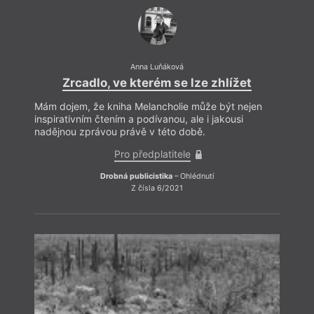
v médi
Václa
Tomáš
Roma
Anna Luňáková
Zrcadlo, ve kterém se lze zhlížet
Mám dojem, že kniha Melancholie může být nejen
inspirativním čtením a podívanou, ale i jakousi
nadějnou zprávou právě v této době.
Pro předplatitele
Drobná publicistika
– Ohlédnutí
Z čísla 6/2021
P
V poj
krok,
dokáž
jestl