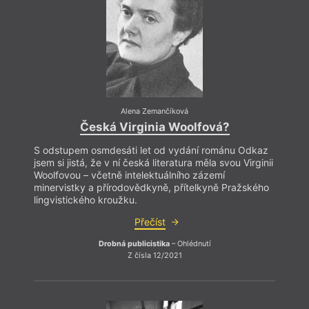
Pokud
může j
Slow 
pocít
Alena Zemančíková
ale tř
Česká Virginia Woolfová?
netol
naší l
S odstupem osmdesáti let od vydání románu Odkaz
jsem si jistá, že v ní česká literatura měla svou Virginii
Woolfovou – včetně intelektuálního zázemí
minervistky a přírodovědkyně, přítelkyně Pražského
lingvistického kroužku.
Přečíst
Drobná publicistika
– Ohlédnutí
Z čísla 12/2021