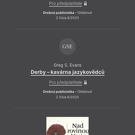
Pro předplatitele
lidé v
líbit
Drobná publicistika
– Ohlédnutí
volby
Z čísla 8/2020
příští
a při
vyboj
GSE
Greg S. Evans
Derby – kavárna jazykovědců
Pro předplatitele
Drobná publicistika
– Ohlédnutí
Z čísla 6/2020
Je fa
Důlež