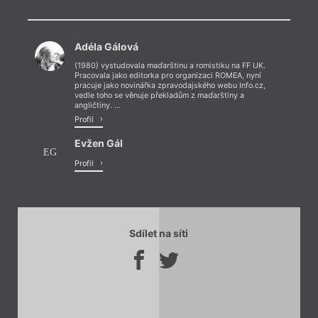
Chviličku.
Adéla Gálová
Načítá se.
(1980) vystudovala maďarštinu a romistiku na FF UK.
Pracovala jako editorka pro organizaci ROMEA, nyní
pracuje jako novinářka zpravodajského webu Info.cz,
vedle toho se věnuje překladům z maďarštiny a
angličtiny. ...
Profil
Evžen Gál
EG
Profil
Sdílet na síti