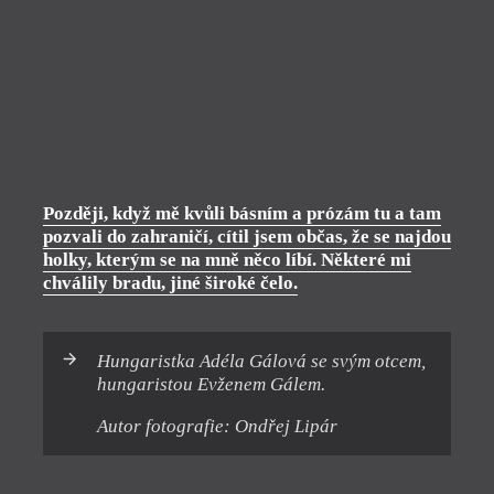
Později, když mě kvůli básním a prózám tu a tam
pozvali do zahraničí, cítil jsem občas, že se najdou
holky, kterým se na mně něco líbí. Některé mi
chválily bradu, jiné široké čelo.
Hungaristka Adéla Gálová se svým otcem,
hungaristou Evženem Gálem.
Autor fotografie: Ondřej Lipár