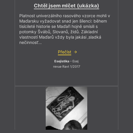
Chtěl jsem mlčet (ukázka)
Platnost univerzálního rasového vzorce mohli v
Maďarsku vyžadovat snad jen šílenci: během
tisícileté historie se Maďaři hojně smísili s
potomky Švábů, Slovanů, židů. Základní
vlastností Maďarů vždy byla jakási ‚sladká
nečinnost‘…
Přečíst
Esejistika
– Esej
revue Ravt 1/2017