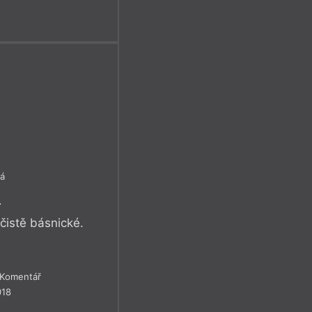
vá
l
čistě básnické.
Komentář
018