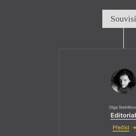
Souvis
Olga Stehlíko
Editoria
Přečíst