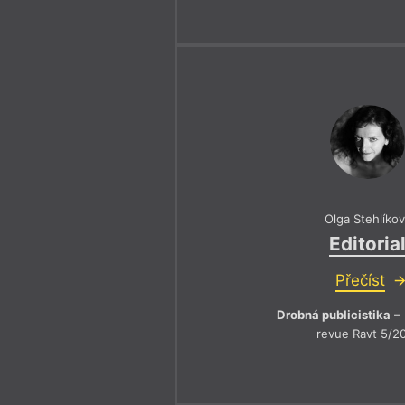
Olga Stehlíko
Editoria
Přečíst
Drobná publicistika
– 
revue Ravt 5/2