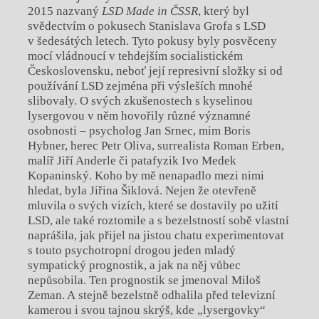
2015 nazvaný
LSD Made in ČSSR
,
který
byl
svědectvím o pokusech Stanislava Grofa s LSD
v šedesátých letech. Tyto pokusy byly posvěceny
mocí vládnoucí v tehdejším socialistickém
Československu, neboť její represivní složky si od
používání LSD zejména při výsleších mnohé
slibovaly. O svých zkušenostech s kyselinou
lysergovou v něm hovořily různé významné
osobnosti – psycholog Jan Srnec, mim Boris
Hybner, herec Petr Oliva, surrealista Roman Erben,
malíř Jiří Anderle či patafyzik Ivo Medek
Kopaninský. Koho by mě nenapadlo mezi nimi
hledat, byla Jiřina Šiklová. Nejen že otevřeně
mluvila o svých vizích, které se dostavily po užití
LSD, ale také roztomile a s bezelstností sobě vlastní
naprášila, jak přijel na jistou chatu experimentovat
s touto psychotropní drogou jeden mladý
sympatický prognostik, a jak na něj vůbec
nepůsobila. Ten prognostik se jmenoval Miloš
Zeman. A stejně bezelstně odhalila před televizní
kamerou i svou tajnou skrýš, kde „lysergovky“