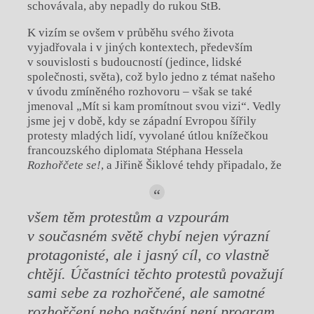
schovávala, aby nepadly do rukou StB.
K vizím se ovšem v průběhu svého života
vyjadřovala i v jiných kontextech, především
v souvislosti s budoucností (jedince, lidské
společnosti, světa), což bylo jedno z témat našeho
v úvodu zmíněného rozhovoru – však se také
jmenoval „Mít si kam promítnout svou vizi“. Vedly
jsme jej v době, kdy se západní Evropou šířily
protesty mladých lidí, vyvolané útlou knížečkou
francouzského diplomata Stéphana Hessela
Rozhořčete se!
, a Jiřině Šiklové tehdy připadalo, že
všem těm protestům a vzpourám
v současném světě chybí nejen výrazní
protagonisté, ale i jasný cíl, co vlastně
chtějí. Účastníci těchto protestů považují
sami sebe za rozhořčené, ale samotné
rozhořčení nebo naštvání není program,