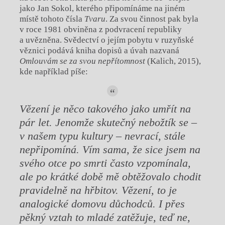
jako Jan Sokol, kterého připomínáme na jiném
místě tohoto čísla
Tvaru
. Za svou činnost pak byla
v roce 1981 obviněna z podvracení republiky
a uvězněna. Svědectví o jejím pobytu v ruzyňské
věznici podává kniha dopisů a úvah nazvaná
Omlouvám se za svou nepřítomnost
(Kalich, 2015),
kde například píše:
Vězení je něco takového jako umřít na
pár let. Jenomže skutečný nebožtík se –
v našem typu kultury – nevrací, stále
nepřipomíná. Vím sama, že sice jsem na
svého otce po smrti často vzpomínala,
ale po krátké době mě obtěžovalo chodit
pravidelně na hřbitov. Vězení, to je
analogické domovu důchodců. I přes
pěkný vztah to mladé zatěžuje, teď ne,