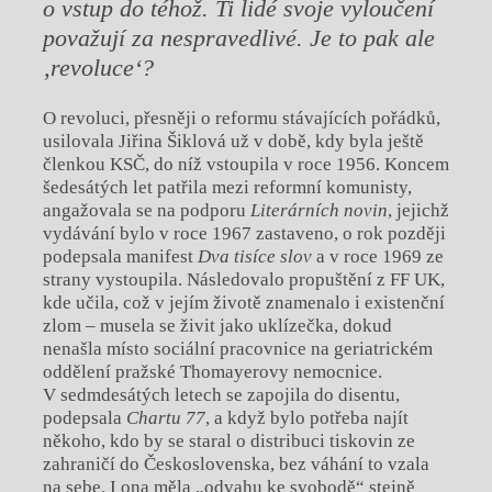
o vstup do téhož. Ti lidé svoje vyloučení
považují za nespravedlivé. Je to pak ale
‚revoluce‘?
O revoluci, přesněji o reformu stávajících pořádků,
usilovala Jiřina Šiklová už v době, kdy byla ještě
členkou KSČ, do níž vstoupila v roce 1956. Koncem
šedesátých let patřila mezi reformní komunisty,
angažovala se na podporu
Literárních novin
, jejichž
vydávání bylo v roce 1967 zastaveno, o rok později
podepsala manifest
Dva tisíce slov
a v roce 1969 ze
strany vystoupila. Následovalo propuštění z FF UK,
kde učila, což v jejím životě znamenalo i existenční
zlom – musela se živit jako uklízečka, dokud
nenašla místo sociální pracovnice na geriatrickém
oddělení pražské Thomayerovy nemocnice.
V sedmdesátých letech se zapojila do disentu,
podepsala
Chartu 77
, a když bylo potřeba najít
někoho, kdo by se staral o distribuci tiskovin ze
zahraničí do Československa, bez váhání to vzala
na sebe. I ona měla „odvahu ke svobodě“ stejně