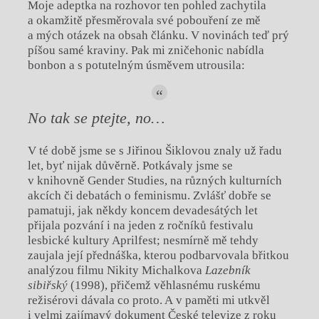
Moje adeptka na rozhovor ten pohled zachytila
a okamžitě přesměrovala své pobouření ze mě
a mých otázek na obsah článku. V novinách teď prý
píšou samé kraviny. Pak mi zničehonic nabídla
bonbon a s potutelným úsměvem utrousila:
No tak se ptejte, no…
V té době jsme se s Jiřinou Šiklovou znaly už řadu
let, byť nijak důvěrně. Potkávaly jsme se
v knihovně Gender Studies, na různých kulturních
akcích či debatách o feminismu. Zvlášť dobře se
pamatuji, jak někdy koncem devadesátých let
přijala pozvání i na jeden z ročníků festivalu
lesbické kultury Aprilfest; nesmírně mě tehdy
zaujala její přednáška, kterou podbarvovala břitkou
analýzou filmu Nikity Michalkova
Lazebník
sibiřský
(1998), přičemž věhlasnému ruskému
režisérovi dávala co proto. A v paměti mi utkvěl
i velmi zajímavý dokument České televize z roku