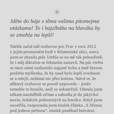
Jděte do háje s těma vašima pitomejma
otázkama! To i hajzlbába na hlaváku by
se zmohla na lepší!
Takhle začal náš rozhovor pro
Tvar
v roce 2012
v jejím prostorném bytě v Klimentské ulici, sotva
jsem se zkusila ptát. Utrhla se na mě tak pobouřeně,
že i můj diktafon se leknutím zastavil. Na pár vteřin
se mezi námi rozhostilo napjaté ticho a mně hlavou
prolétla myšlenka, že by snad bylo lepší zvednout
se a odejít, nelámat nic přes koleno. Stává se, že
některý rozhovor se prostě nepovede – jenže
tomuhle to hrozilo, aniž se uskutečnil. Uhnula jsem
někam nazdařbůh očima a zabodla je do jakýchsi
novin, ledabyle pohozených na lenošce. Když jsem
zaostřila, rozpoznala jsem titulek článku „S Jiřinou
pod jednou peřinou“, titulek poněkud bulvární.