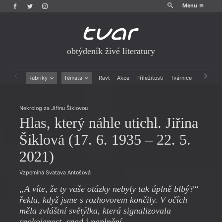
Menu
obtýdeník živé literatury
Rubriky
Témata
Ravt
Akce
Příležitosti
Tvárnice
Archiv
Beletrie
Ženy v katolické literatuře
Drobná publicistika
Právě vychází
Nekrolog za Jiřinu Šiklovou
Esejistika
Mauzoleum
Hlas, který náhle utichl. Jiřina
Recenze a reflexe
Divadlo
Reportáže
Historie kolonialismu
Šiklová (17. 6. 1935 – 22. 5.
Rozhovory
Dokument
2021)
Výroční ceny
Vzpomíná Svatava Antošová
„A víte, že ty vaše otázky nebyly tak úplně blbý?“
řekla, když jsme s rozhovorem končily. V očích
měla zvláštní světýlka, která signalizovala
spokojenost, snad i naplnění.