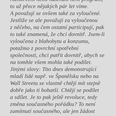
to už přece nějakých pár let víme.
A považují se ovšem také za vyloučené.
Jestliže se ale považuji za vyloučenou
z něčeho, na čem ostatní participují, pak
to také znamená, že chci dovnitř. Jsem-li
vyloučena z blahobytu a konzumu,
potažmo z povrchní spotřební
společnosti, chci patřit dovnitř, abych se
na tomhle všem mohla také podílet.
Jinými slovy: Tito dnes demonstrující
mladí lidé např. ve Španělsku nebo na
Wall Streetu se vlastně chtějí mít stejně
dobře jako ti bohatší. Chtějí se podílet
a sdílet. Je to pak ještě revoluce, tedy
změna současného pořádku? To není
zamítnutí
současného, ale jen žádost