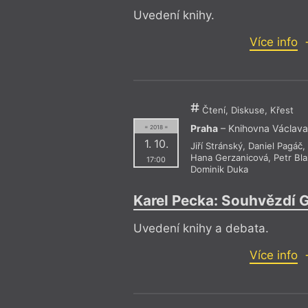
Uvedení knihy.
Více info
Čtení, Diskuse, Křest
Praha
– Knihovna Václava
= 2018 =
1. 10.
Jiří Stránský
,
Daniel Pagáč
Hana Gerzanicová
,
Petr Bl
17:00
Dominik Duka
Karel Pecka: Souhvězdí 
Uvedení knihy a debata.
Více info