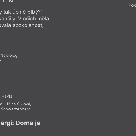
ntošová
Vzpo
Pok
y tak úplně blbý?“
„A víte, že ty vaše
ončily. V očích měla
řekla, když jsme s 
zovala spokojenost,
zvláštní světýlka, k
snad i naplnění.
 Nekrolog
Drobná
1
 Havla
gi
,
Jiřina Šiklová
,
l Schwarzenberg
ergi: Doma je