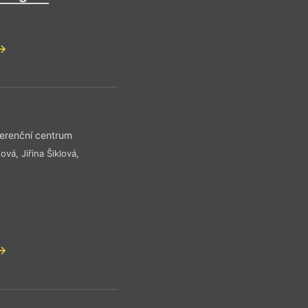
erenční centrum
sová
,
Jiřina Šiklová
,