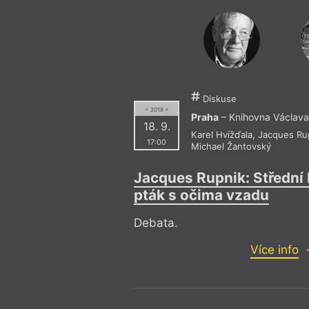
Diskuse
= 2018 =
Praha
– Knihovna Václava
18. 9.
Karel Hvížďala
,
Jacques Ru
17:00
Michael Žantovský
Jacques Rupnik: Střední 
pták s očima vzadu
Debata.
Více info