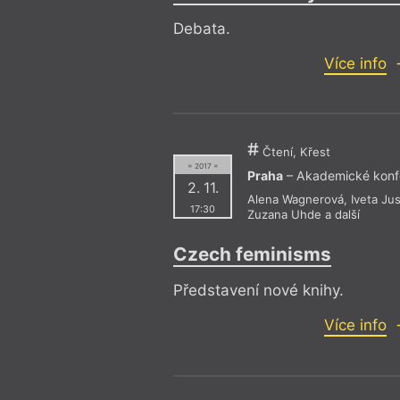
Debata.
Více info
Čtení, Křest
= 2017 =
Praha
– Akademické konf
2. 11.
Alena Wagnerová
,
Iveta Ju
17:30
Zuzana Uhde
a další
Czech feminisms
Představení nové knihy.
Více info