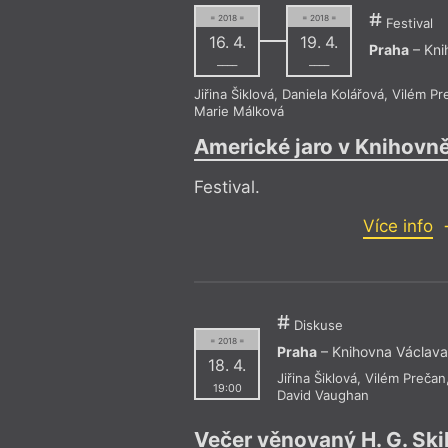
= 2018 =
= 2018 =
Festival
16. 4.
19. 4.
Praha
– Kni
––––
––––
Jiřina Šiklová
,
Daniela Kolářová
,
Vilém Pr
Marie Málková
Americké jaro v Knihovn
Festival.
Více info
Diskuse
= 2018 =
Praha
– Knihovna Václava
18. 4.
Jiřina Šiklová
,
Vilém Prečan
19:00
David Vaughan
Večer věnovaný H. G. Ski