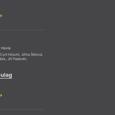
 Havla
,
Cyril Höschl
,
Jiřina Šiklová
,
ažek
,
Jiří Padevět
,
Gulag