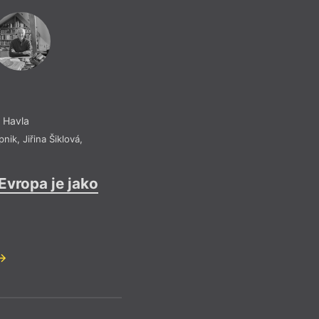
 Havla
pnik
,
Jiřina Šiklová
,
Evropa je jako