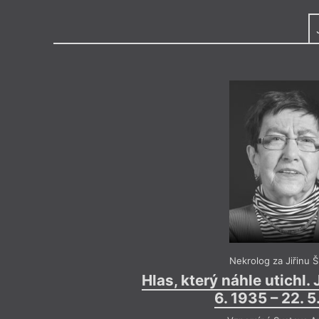
Výroční cen
Nekrolog za Jiřinu Š
Hlas, který náhle utichl. 
6. 1935 – 22. 5