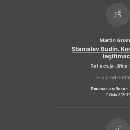
JŠ
Martin Gro
Stanislav Budín. K
legitima
Reflektuje Jiřina
Pro předplatit
Recenze a reflexe
– 
Z čísla 3/201