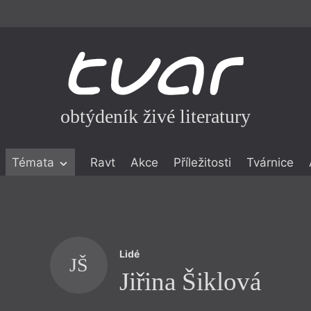
obtýdeník živé literatury
Témata
Ravt
Akce
Příležitosti
Tvárnice
ické literatuře
icistika
zí
Lidé
eflexe
JŠ
Jiřina Šiklová
onialismu