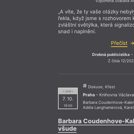
Vzpomíná Svatava A
„A víte, že ty vaše otázky nebyl
řekla, když jsme s rozhovorem k
zvláštní světýlka, která signali
snad i naplnění.
Přečíst
Drobná publicistika
–
Z čísla 12/202
Diskuse, Křest
= 2019 =
Praha
– Knihovna Václava
7. 10.
Barbara Coudenhove-Kaler
19:00
Adéla Langhamerová
,
Kare
Barbara Coudenhove-Kal
všude