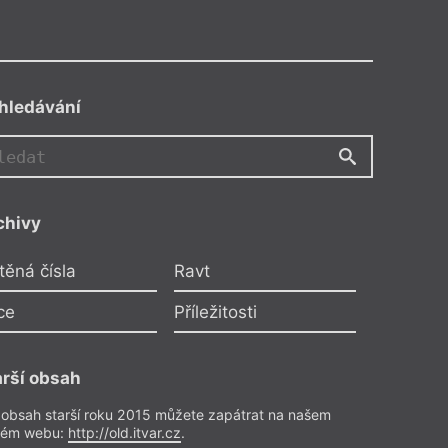
hledávání
chivy
těná čísla
Ravt
ce
Příležitosti
olog za Jiřinu Šiklovou
arší obsah
e utichl. Jiřina Šiklová (17.
35 – 22. 5. 2021)
 obsah starší roku 2015 můžete zapátrat na našem
rém webu:
http://old.itvar.cz
.