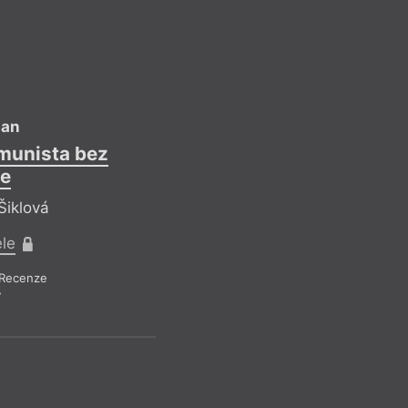
man
omunista bez
ce
 Šiklová
ele
Recenze
7