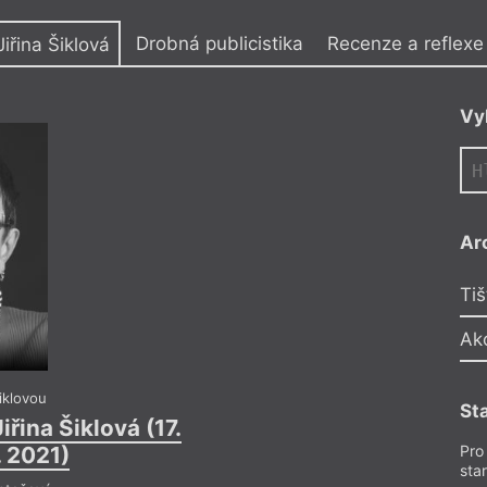
y
Drobná publicistika
Recenze a reflexe
Jiřina Šiklová
Vy
Ar
Tiš
Ak
iklovou
Nekr
St
Jiřina Šiklová (17.
Hlas, který náhl
. 2021)
6. 19
Pro
sta