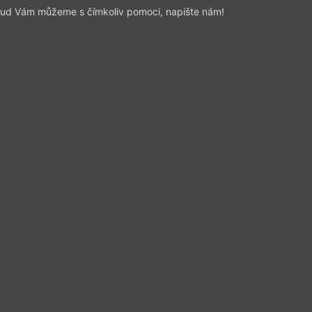
míná Svatava Antošová
ud Vám můžeme s čímkoliv pomoci, napište nám!
 otázky nebyly tak úplně blbý?“
rozhovorem končily. V očích měla
terá signalizovala spokojenost,
Přečíst
 publicistika
– Nekrolog
Z čísla 12/2021