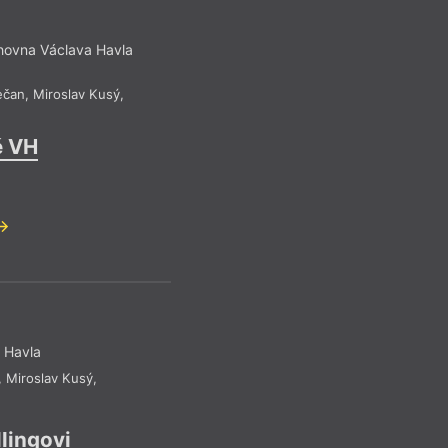
hovna Václava Havla
ečan
,
Miroslav Kusý
,
ě VH
 Havla
,
Miroslav Kusý
,
llingovi