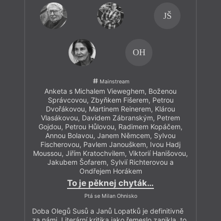
JŠ
OH
Mainstream
Anketa s Michalem Vieweghem, Boženou
Správcovou, Zbyňkem Fišerem, Petrou
Dvořákovou, Martinem Reinerem, Klárou
Vlasákovou, Davidem Zábranským, Petrem
Gojdou, Petrou Hůlovou, Radimem Kopáčem,
Annou Bolavou, Janem Němcem, Sylvou
Fischerovou, Pavlem Janouškem, Ivou Hadj
Moussou, Jiřím Kratochvilem, Viktorií Hanišovou,
Jakubem Šofarem, Sylvií Richterovou a
Ondřejem Horákem
To je pěknej chyták…
Ptá se Milan Ohnisko
Doba Olegů Susů a Janů Lopatků je definitivně
za námi. Literární kritika jako řemeslo zanikla, to,