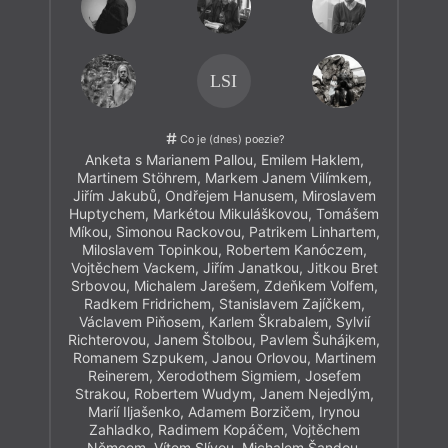
LSI
Co je (dnes) poezie?
Anketa s Marianem Pallou, Emilem Haklem,
Martinem Stöhrem, Markem Janem Vilímkem,
Jiřím Jakubů, Ondřejem Hanusem, Miroslavem
Huptychem, Markétou Mikuláškovou, Tomášem
Míkou, Simonou Rackovou, Patrikem Linhartem,
Miloslavem Topinkou, Robertem Kanóczem,
Vojtěchem Vackem, Jiřím Janatkou, Jitkou Bret
Srbovou, Michalem Jarešem, Zdeňkem Volfem,
Radkem Fridrichem, Stanislavem Zajíčkem,
Václavem Piňosem, Karlem Škrabalem, Sylvií
Richterovou, Janem Štolbou, Pavlem Šuhájkem,
Romanem Szpukem, Janou Orlovou, Martinem
Reinerem, Xerodothem Sigmiem, Josefem
Strakou, Robertem Wudym, Janem Nejedlým,
Marií Iljašenko, Adamem Borzičem, Irynou
Zahladko, Radimem Kopáčem, Vojtěchem
Němcem, Vítem Slívou, Michalem Šandou,