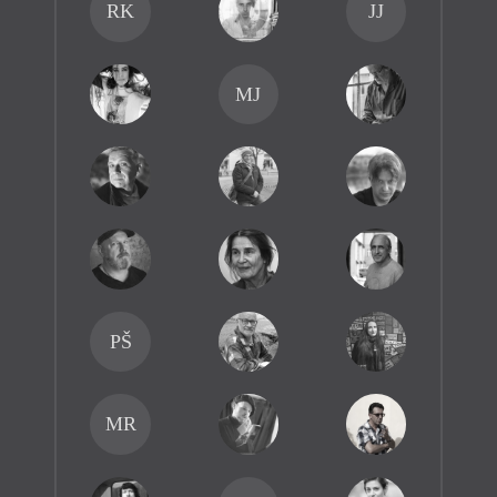
RK
JJ
MJ
PŠ
MR