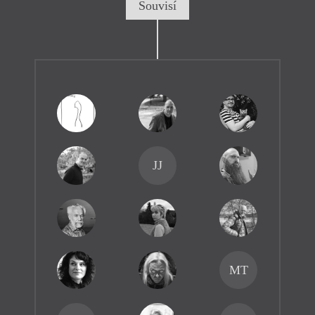
Souvisí
JJ
MT