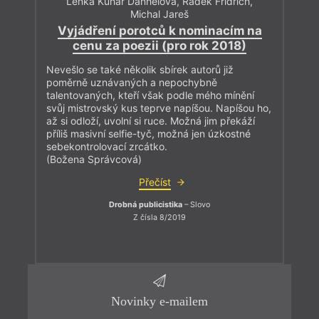
Lenka Kuhar Daňhelová
,
Radek Fridrich
,
Michal Jareš
Vyjádření porotců k nominacím na
cenu za poezii (pro rok 2018)
Nevešlo se také několik sbírek autorů již
poměrně uznávaných a nepochybně
talentovaných, kteří však podle mého mínění
svůj mistrovský kus teprve napíšou. Napíšou ho,
až si odloží, uvolní si ruce. Možná jim překáží
příliš masivní selfie-tyč, možná jen úzkostné
sebekontrolovací zrcátko.
(Božena Správcová)
Přečíst
Drobná publicistika
– Slovo
Z čísla 8/2019
Novinky e-mailem