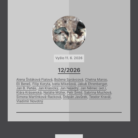
Vyšlo 11. 6. 2026
12/2026
Alena Šidáková Fialová
,
Božena Správcová
,
Chetna Maroo
,
Eli Beneš
,
Filip Koryta
,
Iveta Mikešová
,
Jakub Ehrenberger
,
Jan B. Peňás
,
Jan Krasický
,
Jan Nejedlý
,
Jan Němec (ed.)
,
Klára Krásenská
,
Natálie Müller
,
Petr Šmíd
,
Sabrina Muchová
,
Simona Martínková-Racková
,
Štěpán Javůrek
,
Teodor Kravál
,
Vladimír Novotný