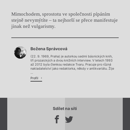
Mimochodem, sprostotu ve společnosti pípáním
stejně nevymýtíte – ta nejhorší se přece manifestuje
jinak než vulgarismy.
Chviličku.
Božena Správcová
Načítá se.
(22. 9. 1969, Praha) je autorkou sedmi básnických knih,
tří prozaických a dvou knižních interview. V letech 1993
až 2012 byla členkou redakce Tvaru. Pracuje pro různá
nakladatelství jako redaktorka, někdy v antikvariátu. Žije
...
Profil
Sdílet na síti