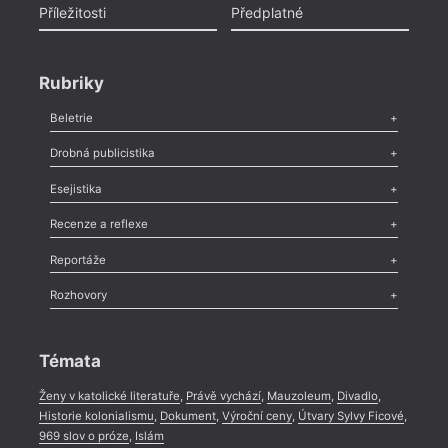
Příležitosti
Předplatné
Rubriky
Beletrie
Poezie
,
Próza
,
Dokumenty
,
Drama
,
Celá rubrika
Drobná publicistika
Odlesk
,
Zasláno
,
Nezařazené
,
Novinky v Tvaru
,
Slovo
,
Výročí
,
Esejistika
Nekrolog
,
Glosa
,
Sloupek
,
Pozvánka
,
Literární soutěž
,
Komentář
,
Celá rubrika
Esej
,
Pádlo
,
Úvaha
,
Texty
,
Studie
,
Celá rubrika
Recenze a reflexe
Recenze
,
Dvakrát
,
Horké párky
,
969 slov o próze
,
Reportáže
Méně slov o próze
,
Celá rubrika
Literární zítřky
,
Reportáž
,
Literární život
,
Divadlo
,
Kritický ohlas
,
Rozhovory
Celá rubrika
Rozhovor
,
Anketa
,
Celá rubrika
Témata
Ženy v katolické literatuře
,
Právě vychází
,
Mauzoleum
,
Divadlo
,
Historie kolonialismu
,
Dokument
,
Výroční ceny
,
Útvary Sylvy Ficové
,
969 slov o próze
,
Islám