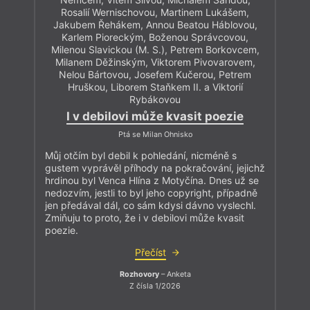
Rosalií Wernischovou, Martinem Lukášem,
Jakubem Řehákem, Annou Beatou Háblovou,
Karlem Pioreckým, Boženou Správcovou,
Milenou Slavickou (M. S.), Petrem Borkovcem,
Milanem Děžinským, Viktorem Pivovarovem,
Nelou Bártovou, Josefem Kučerou, Petrem
Hruškou, Liborem Staňkem II. a Viktorií
Rybákovou
I v debilovi může kvasit poezie
Ptá se Milan Ohnisko
Můj otčím byl debil k pohledání, nicméně s
gustem vyprávěl příhody na pokračování, jejichž
hrdinou byl Venca Hlína z Motyčína. Dnes už se
nedozvím, jestli to byl jeho copyright, případně
jen předával dál, co sám kdysi dávno vyslechl.
Zmiňuju to proto, že i v debilovi může kvasit
poezie.
Přečíst
Rozhovory
– Anketa
Z čísla 1/2026