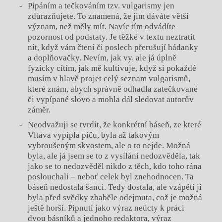
Pípáním a tečkováním tzv. vulgarismy jen
zdůrazňujete. To znamená, že jim dáváte větší
význam, než měly mít. Navíc tím odvádíte
pozornost od podstaty. Je těžké v textu neztratit
nit, když vám čtení či poslech přerušují hádanky
a doplňovačky. Nevím, jak vy, ale já úplně
fyzicky cítím, jak mě kultivuje, když si pokaždé
musím v hlavě projet celý seznam vulgarismů,
které znám, abych správně odhadla zatečkované
či vypípané slovo a mohla dál sledovat autorův
záměr.
Neodvažuji se tvrdit, že konkrétní báseň, ze které
Vltava vypípla piču, byla až takovým
vybroušeným skvostem, ale o to nejde. Možná
byla, ale já jsem se to z vysílání nedozvěděla, tak
jako se to nedozvěděl nikdo z těch, kdo toho rána
poslouchali – neboť celek byl znehodnocen. Ta
báseň nedostala šanci. Tedy dostala, ale vzápětí jí
byla před svědky zbaběle odejmuta, což je možná
ještě horší. Pípnutí jako výraz neúcty k práci
dvou básníků a jednoho redaktora, výraz