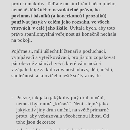
proti komukoliv. Teď ale musím bránit něco jiného,
neméně důležitého:
nezadatelné právo, ba
povinnost básníků (a koneckonců i prozaiků)
používat jazyk v celém jeho rozsahu, ve všech
vrstvách, v celé jeho škále.
Uvítala bych, aby toto
právo spanilomyslná veřejnost už konečně nechala
na pokoji.
Pojďme si, milí ušlechtilí čtenáři a posluchači,
vypípávači a vytečkovávači, pro jistotu zopakovat
pár obecně známých věcí, které vám možná
v zápalu boje za kultivovanost mluvy, dětí, médií,
společnosti a kdovíčeho ještě sešly z mysli:
Poezie, tak jako jakýkoliv jiný druh umění,
nemusí být nutně „krásná“. Není, stejně jako
jakýkoliv jiný druh umění, na světě primárně
proto, aby vzbuzovala všeobecnou libost. Od
toho jsou dekorace.