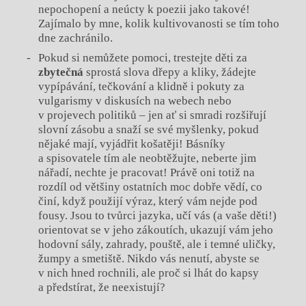
nepochopení a neúcty k poezii jako takové!
Zajímalo by mne, kolik kultivovanosti se tím toho
dne zachránilo.
Pokud si nemůžete pomoci, trestejte děti za
zbytečná
sprostá slova dřepy a kliky, žádejte
vypípávání, tečkování a klidně i pokuty za
vulgarismy v diskusích na webech nebo
v projevech politiků – jen ať si smradi rozšiřují
slovní zásobu a snaží se své myšlenky, pokud
nějaké mají, vyjádřit košatěji! Básníky
a spisovatele tím ale neobtěžujte, neberte jim
nářadí, nechte je pracovat! Právě oni totiž na
rozdíl od většiny ostatních moc dobře vědí, co
činí, když použijí výraz, který vám nejde pod
fousy. Jsou to tvůrci jazyka, učí vás (a vaše děti!)
orientovat se v jeho zákoutích, ukazují vám jeho
hodovní sály, zahrady, pouště, ale i temné uličky,
žumpy a smetiště. Nikdo vás nenutí, abyste se
v nich hned rochnili, ale proč si lhát do kapsy
a předstírat, že neexistují?