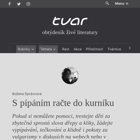
Menu
obtýdeník živé literatury
Rubriky
Témata
Ravt
Akce
Příležitosti
Tvárnice
Archiv
Beletrie
Ženy v katolické literatuře
Drobná publicistika
Právě vychází
Esejistika
Mauzoleum
Recenze a reflexe
Divadlo
Reportáže
Historie kolonialismu
Rozhovory
Dokument
Božena Správcová
Výroční ceny
S pípáním račte do kurníku
Pokud si nemůžete pomoci, trestejte děti za
zbytečná sprostá slova dřepy a kliky, žádejte
vypípávání, tečkování a klidně i pokuty za
vulgarismy v diskusích na webech nebo v