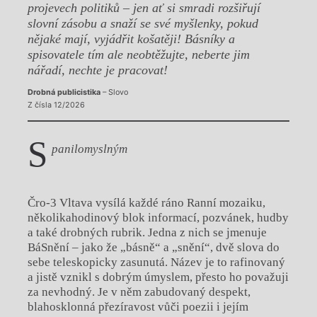
projevech politiků – jen ať si smradi rozšiřují
slovní zásobu a snaží se své myšlenky, pokud
nějaké mají, vyjádřit košatěji! Básníky a
spisovatele tím ale neobtěžujte, neberte jim
nářadí, nechte je pracovat!
Drobná publicistika
– Slovo
Z čísla 12/2026
S
panilomyslným
Čro-3 Vltava vysílá každé ráno Ranní mozaiku,
několikahodinový blok informací, pozvánek, hudby
a také drobných rubrik. Jedna z nich se jmenuje
BáSnění – jako že „básně“ a „snění“, dvě slova do
sebe teleskopicky zasunutá. Název je to rafinovaný
a jistě vznikl s dobrým úmyslem, přesto ho považuji
za nevhodný. Je v něm zabudovaný despekt,
blahosklonná přezíravost vůči poezii i jejím