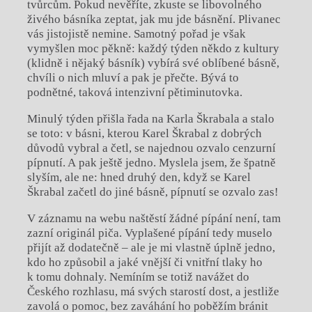
tvůrcům. Pokud nevěříte, zkuste se libovolného
živého básníka zeptat, jak mu jde básnění. Plivanec
vás jistojistě nemine. Samotný pořad je však
vymyšlen moc pěkně: každý týden někdo z kultury
(klidně i nějaký básník) vybírá své oblíbené básně,
chvíli o nich mluví a pak je přečte. Bývá to
podnětné, taková intenzivní pětiminutovka.
Minulý týden přišla řada na Karla Škrabala a stalo
se toto: v básni, kterou Karel Škrabal z dobrých
důvodů vybral a četl, se najednou ozvalo cenzurní
pípnutí. A pak ještě jedno. Myslela jsem, že špatně
slyším, ale ne: hned druhý den, když se Karel
Škrabal začetl do jiné básně, pípnutí se ozvalo zas!
V záznamu na webu naštěstí žádné pípání není, tam
zazní originál piča. Vyplašené pípání tedy muselo
přijít až dodatečně – ale je mi vlastně úplně jedno,
kdo ho způsobil a jaké vnější či vnitřní tlaky ho
k tomu dohnaly. Nemíním se totiž navážet do
Českého rozhlasu, má svých starostí dost, a jestliže
zavolá o pomoc, bez zaváhání ho poběžím bránit