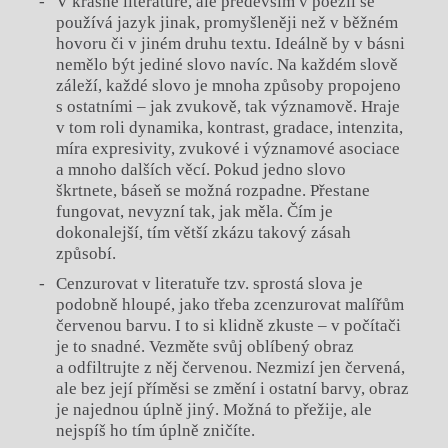
V krásné literatuře, ale především v poezii se
používá jazyk jinak, promyšleněji než v běžném
hovoru či v jiném druhu textu. Ideálně by v básni
nemělo být jediné slovo navíc. Na každém slově
záleží, každé slovo je mnoha způsoby propojeno
s ostatními – jak zvukově, tak významově. Hraje
v tom roli dynamika, kontrast, gradace, intenzita,
míra expresivity, zvukové i významové asociace
a mnoho dalších věcí. Pokud jedno slovo
škrtnete, báseň se možná rozpadne. Přestane
fungovat, nevyzní tak, jak měla. Čím je
dokonalejší, tím větší zkázu takový zásah
způsobí.
Cenzurovat v literatuře tzv. sprostá slova je
podobně hloupé, jako třeba zcenzurovat malířům
červenou barvu. I to si klidně zkuste – v počítači
je to snadné. Vezměte svůj oblíbený obraz
a odfiltrujte z něj červenou. Nezmizí jen červená,
ale bez její příměsi se změní i ostatní barvy, obraz
je najednou úplně jiný. Možná to přežije, ale
nejspíš ho tím úplně zničíte.