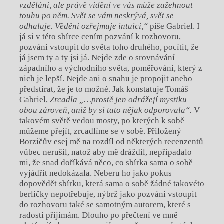
vzdělání, ale právě vidění ve vás může zažehnout
touhu po něm. Svět se vám neskrývá, svět se
odhaluje. Vědění ozřejmuje intuici,“
píše Gabriel. I
já si v této sbírce cením pozvání k rozhovoru,
pozvání vstoupit do světa toho druhého, pocítit, že
já jsem ty a ty jsi já. Nejde zde o srovnávání
západního a východního světa, poměřování, který z
nich je lepší. Nejde ani o snahu je propojit anebo
předstírat, že je to možné. Jak konstatuje Tomáš
Gabriel,
Zrcadla
„…prostě jen odrážejí mystiku
obou zároveň, aniž by si tato nějak odporovala“.
V
takovém světě vedou mosty, po kterých k sobě
můžeme přejít, zrcadlíme se v sobě. Přiložený
Borzičův esej mě na rozdíl od některých recenzentů
vůbec nerušil, natož aby mě dráždil, nepřipadalo
mi, že snad doříkává něco, co sbírka sama o sobě
vyjádřit nedokázala. Neberu ho jako pokus
dopovědět sbírku, která sama o sobě žádné takovéto
berličky nepotřebuje, nýbrž jako pozvání vstoupit
do rozhovoru také se samotným autorem, které s
radostí přijímám. Dlouho po přečtení ve mně