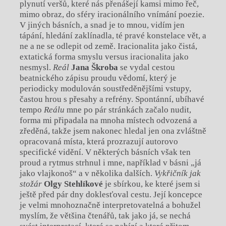
plynutí veršů, které nás přenášejí kamsi mimo řeč,
mimo obraz, do sféry iracionálního vnímání poezie.
V jiných básních, a snad je to mnou, vidím jen
tápání, hledání zaklínadla, té pravé konstelace vět, a
ne a ne se odlepit od země. Iracionalita jako čistá,
extatická forma smyslu versus iracionalita jako
nesmysl.
Reál
Jana Škroba
se vydal cestou
beatnického zápisu proudu vědomí, který je
periodicky modulován soustředěnějšími vstupy,
častou hrou s přesahy a refrény. Spontánní, ubíhavé
tempo
Reálu
mne po pár stránkách začalo nudit,
forma mi připadala na mnoha místech odvozená a
zředěná, takže jsem nakonec hledal jen ona zvláštně
opracovaná místa, která prozrazují autorovo
specifické vidění. V některých básních však ten
proud a rytmus strhnul i mne, například v básni „já
jako vlajkonoš“
a v několika dalších.
Vykřičník jak
stožár
Olgy Stehlíkové
je sbírkou, ke které jsem si
ještě před pár dny doklesťoval cestu. Její koncepce
je velmi mnohoznačně interpretovatelná a bohužel
myslím, že většina čtenářů, tak jako já, se nechá