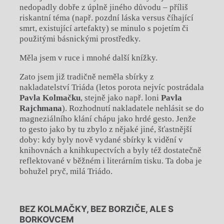
nedopadly dobře z úplně jiného důvodu – příliš
riskantní téma (např. pozdní láska versus číhající
smrt, existující artefakty) se minulo s pojetím či
použitými básnickými prostředky.
Měla jsem v ruce i mnohé další knížky.
Zato jsem již tradičně neměla sbírky z
nakladatelství Triáda (letos porota nejvíc postrádala
Pavla Kolmačku
, stejně jako např. loni
Pavla
Rajchmana
). Rozhodnutí nakladatele nehlásit se do
magneziálního klání chápu jako hrdé gesto. Jenže
to gesto jako by tu zbylo z nějaké jiné, šťastnější
doby: kdy byly nově vydané sbírky k vidění v
knihovnách a knihkupectvích a byly též dostatečně
reflektované v běžném i literárním tisku. Ta doba je
bohužel pryč, milá Triádo.
BEZ KOLMAČKY, BEZ BORZIČE, ALE S
BORKOVCEM