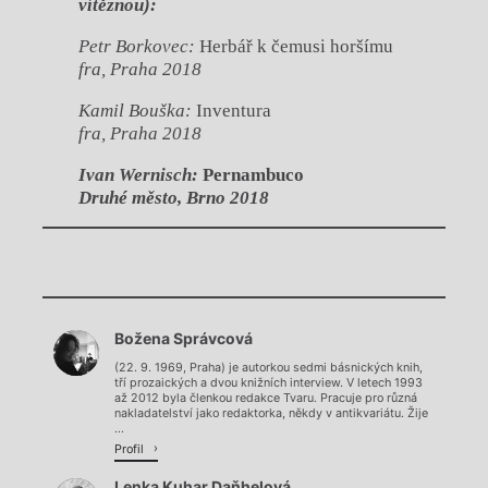
vítěznou):
Petr Borkovec:
Herbář k čemusi horšímu
fra, Praha 2018
Kamil Bouška:
Inventura
fra, Praha 2018
Ivan Wernisch:
Pernambuco
Druhé město, Brno 2018
Chviličku.
Božena Správcová
Načítá se.
(22. 9. 1969, Praha) je autorkou sedmi básnických knih,
tří prozaických a dvou knižních interview. V letech 1993
až 2012 byla členkou redakce Tvaru. Pracuje pro různá
nakladatelství jako redaktorka, někdy v antikvariátu. Žije
...
Profil
Lenka Kuhar Daňhelová