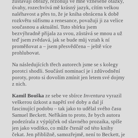
zůstávají obrazy, rezonují ve mně vznesené otázky,
úvahy, rozechvívá mě krásný jazyk, cítím velkou
naléhavost a přes to, že je kniha obrácena k době
rozkvětu súfismu a renesance, považuji ji za velice
současnou a aktuální. Tuto sbírku jsem
bezvýhradně přijala za svou, zůstává se mnou a už
teď jsem zvědavá, jak se bude můj vztah k ní
proměňovat a – jsem přesvědčena – ještě více
prohlubovat.
Na následujících třech autorech jsme se s kolegy
porotci shodli. Součástí nominací je i zdůvodnění
poroty, proto si dovolím zmínit jen letem své dojmy
z nich.
Kamil Bouška
ze sebe ve sbírce
Inventura
vyrazil
veškerou úzkost a napětí své doby a dal jí
fascinující podobu – tak jako to udělal svého času
Samuel Beckett. Neříkám to proto, že bych autora
podezírala z výpůjček od slavného prozaika, spíše
jen jako vodítko, co může čtenář od této knihy
čekat. Jen přibližně, samozřejmě, není to Beckett, je