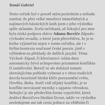
Tomáš Gabriel
Tento ročník byl v porotě mým posledním a nebudu
zastírat, že přes velké množství mimořádných a
zajímavých básnických knih jsem z jeho výsledku
spíše zklamán. Zcela nečekaná, až šokující pro mne
byla nízká podpora sbírce
Adama Borziče
Západo-
východní
zrcadla
, o které jsem přesvědčen, že je to
kniha výjimečná nejen v tomto ročníku, ale i v
širším kontextu současné české poezie, jistě s
výhledem na překlady do dalších jazyků. Téma
Východ–Západ, či křesťanství–islám dnes
automaticky bývá uchopováno prizmatem konfliktu
či usmiřování. Borzič se ale dokázal tomuto
zkreslujícímu pohledu vyhnout a v obou tradicích
docela bezelstně hledat klíče porozumění světu,
člověku, Bohu. Jestli vidí nějaký konflikt, je to
konflikt nesvázané mystiky s upjatou věroukou.
Strhující je ale především forma vyprávění, která
dodává Borzičovu hledání živost, takže ve výsledku
nesledujeme ani tak cestu jedince za věděním či