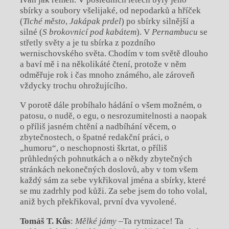
sbírky a soubory všelijaké, od nepodarků a hříček
(
Tiché město
,
Jakápak prdel
) po sbírky silnější a
silné (
S brokovnicí pod kabátem
). V
Pernambucu
se
střetly světy a je tu sbírka z pozdního
wernischovského světa. Chodím v tom světě dlouho
a baví mě i na několikáté čtení, protože v něm
odměřuje rok i čas mnoho známého, ale zároveň
vždycky trochu ohrožujícího.
V porotě dále probíhalo hádání o všem možném, o
patosu, o nudě, o egu, o nesrozumitelnosti a naopak
o příliš jasném chtění a nadbíhání věcem, o
zbytečnostech, o špatné redakční práci, o
„humoru“, o neschopnosti škrtat, o příliš
průhledných pohnutkách a o někdy zbytečných
stránkách nekonečných doslovů, aby v tom všem
každý sám za sebe vykřikoval jména a sbírky, které
se mu zadrhly pod kůži. Za sebe jsem do toho volal,
aniž bych překřikoval, první dva vyvolené.
Tomáš T. Kůs
:
Mělké jámy
–Ta rytmizace! Ta