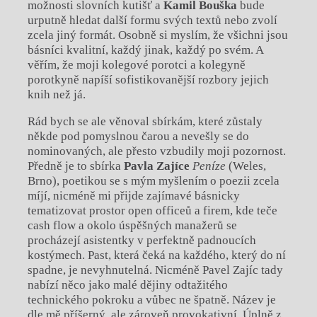
možnosti slovních kutišť a
Kamil Bouška
bude
urputně hledat další formu svých textů nebo zvolí
zcela jiný formát. Osobně si myslím, že všichni jsou
básníci kvalitní, každý jinak, každý po svém. A
věřím, že moji kolegové porotci a kolegyně
porotkyně napíší sofistikovanější rozbory jejich
knih než já.
Rád bych se ale věnoval sbírkám, které zůstaly
někde pod pomyslnou čarou a nevešly se do
nominovaných, ale přesto vzbudily moji pozornost.
Předně je to sbírka
Pavla Zajíce
Peníze
(Weles,
Brno), poetikou se s mým myšlením o poezii zcela
míjí, nicméně mi přijde zajímavé básnicky
tematizovat prostor open officeů a firem, kde teče
cash flow a okolo úspěšných manažerů se
procházejí asistentky v perfektně padnoucích
kostýmech. Past, která čeká na každého, který do ní
spadne, je nevyhnutelná. Nicméně Pavel Zajíc tady
nabízí něco jako malé dějiny odtažitého
technického pokroku a vůbec ne špatně. Název je
dle mě příšerný, ale zároveň provokativní. Úplně z