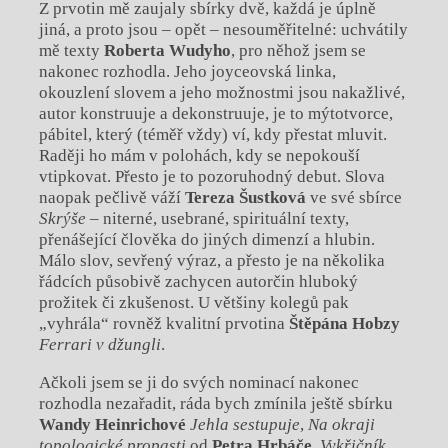
Z prvotin mě zaujaly sbírky dvě, každá je úplně
jiná, a proto jsou – opět – nesouměřitelné: uchvátily
mě texty
Roberta Wudyho
, pro něhož jsem se
nakonec rozhodla. Jeho joyceovská linka,
okouzlení slovem a jeho možnostmi jsou nakažlivé,
autor konstruuje a dekonstruuje, je to mýtotvorce,
pábitel, který (téměř vždy) ví, kdy přestat mluvit.
Raději ho mám v polohách, kdy se nepokouší
vtipkovat. Přesto je to pozoruhodný debut. Slova
naopak pečlivě váží
Tereza Šustková
ve své sbírce
Skrýše
– niterné, usebrané, spirituální texty,
přenášející člověka do jiných dimenzí a hlubin.
Málo slov, sevřený výraz, a přesto je na několika
řádcích působivě zachycen autorčin hluboký
prožitek či zkušenost. U většiny kolegů pak
„vyhrála“ rovněž kvalitní prvotina
Štěpána Hobzy
Ferrari v džungli
.
Ačkoli jsem se ji do svých nominací nakonec
rozhodla nezařadit, ráda bych zmínila ještě sbírku
Wandy Heinrichové
Jehla sestupuje
,
Na okraji
topologické propasti
od
Petra Hrbáče
,
Vykřičník