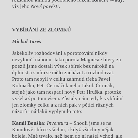
viz jeho
Nové pověsti
.
VYBÍRÁNÍ ZE ZLOMKŮ
Michal Jareš
Jakékoliv rozhodování a porotcování nikdy
nevyloučí náhodu. Jako porota Magnesie litery za
poezii jsme dostali výsek sbírek bez nároků na
úplnost a s ním se mělo zacházet a rozhodovat.
Proto tam nebyli v celku zahrnuti třeba Pavel
Kolmačka, Petr Čermáček nebo Jakub Čermák,
stejně jako tam nespadl nový Petr Hruška, protože
vyšel až po tom všem. Zůstaly nám tedy k vybírání
jen zlomky celku a z nich pak v pětici různých
názorů i nátlaků vyplynulo toto:
Kamil Bouška
:
Inventura –
Shodli jsme se na
Kamilově sbírce všichni, i když všechny nějak
bolela. Mně trvalo, než jsem do ní našel vchod, ale