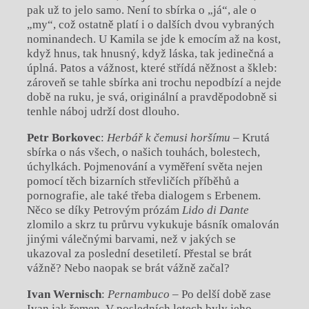
pak už to jelo samo. Není to sbírka o „já“, ale o
„my“, což ostatně platí i o dalších dvou vybraných
nominandech. U Kamila se jde k emocím až na kost,
když hnus, tak hnusný, když láska, tak jedinečná a
úplná. Patos a vážnost, které střídá něžnost a škleb:
zároveň se tahle sbírka ani trochu nepodbízí a nejde
době na ruku, je svá, originální a pravděpodobně si
tenhle náboj udrží dost dlouho.
Petr Borkovec
:
Herbář k čemusi horšímu –
Krutá
sbírka o nás všech, o našich touhách, bolestech,
úchylkách. Pojmenování a vyměření světa nejen
pomocí těch bizarních střevličích příběhů a
pornografie, ale také třeba dialogem s Erbenem.
Něco se díky Petrovým prózám
Lido di Dante
zlomilo a skrz tu průrvu vykukuje básník omalován
jinými válečnými barvami, než v jakých se
ukazoval za poslední desetiletí. Přestal se brát
vážně? Nebo naopak se brát vážně začal?
Ivan Wernisch
:
Pernambuco –
Po delší době zase
Ivan jak řemen. V posledních letech byly jeho