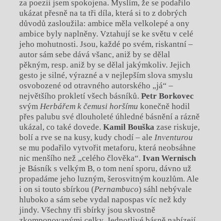
za poezii jsem spokojena. Myslím, že se podařilo
ukázat přesně na ta tři díla, která si to z dobrých
důvodů zasloužila: ambice měla velkolepé a ony
ambice byly naplněny. Vztahují se ke světu v celé
jeho mohutnosti. Jsou, každé po svém, riskantní –
autor sám sebe dává všanc, aniž by se dělal
pěkným, resp. aniž by se dělal jakýmkoliv. Jejich
gesto je silné, výrazné a v nejlepším slova smyslu
osvobozené od otravného autorského „já“ –
největšího prokletí všech básníků.
Petr Borkovec
svým
Herbářem k čemusi horšímu
konečně hodil
přes palubu své dlouholeté úhledné básnění a rázně
ukázal, co také dovede.
Kamil Bouška
zase riskuje,
bolí a rve se na kusy, kudy chodí – ale
Inventurou
se mu podařilo vytvořit metaforu, která neobsáhne
nic menšího než „celého člověka“.
Ivan
Wernisch
je Básník s velkým B, o tom není sporu, dávno už
propadáme jeho luzným, šerosvitným kouzlům. Ale
i on si touto sbírkou (
Pernambuco
) sáhl nebývale
hluboko a sám sebe vydal napospas víc než kdy
jindy. Všechny tři sbírky jsou skvostně
zkomponovanými celky. Jednotlivé básně nabízejí