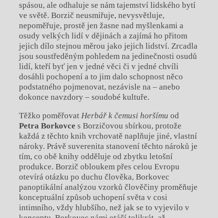
spásou, ale odhaluje se nám tajemství lidského bytí
ve světě. Borzič neusmiřuje, nevysvětluje,
nepoměřuje, prostě jen žasne nad myšlenkami a
osudy velkých lidí v dějinách a zajímá ho přitom
jejich dílo stejnou měrou jako jejich lidství. Zrcadla
jsou soustředěným pohledem na jedinečnosti osudů
lidí, kteří byť jen v jedné věci či v jedné chvíli
dosáhli pochopení a to jim dalo schopnost něco
podstatného pojmenovat, nezávisle na – anebo
dokonce navzdory – soudobé kultuře.
Těžko poměřovat
Herbář k čemusi horšímu
od
Petra Borkovce
s Borzičovou sbírkou, protože
každá z těchto knih vrchovatě naplňuje jiné, vlastní
nároky. Právě suverenita stanovení těchto nároků je
tím, co obě knihy odděluje od zbytku letošní
produkce. Borzič obloukem přes celou Evropu
otevírá otázku po duchu člověka, Borkovec
panoptikální analýzou vzorků člověčiny proměňuje
konceptuální způsob uchopení světa v cosi
intimního, vždy hlubšího, než jak se to vyjevilo v
konceptu. Borkovec námi otáčí tolikrát, až