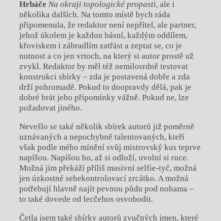
Hrbáče
Na okraji topologické propasti
, ale i
několika dalších.
Na tomto místě bych ráda
připomenula, že redaktor není nepřítel, ale partner,
jehož úkolem je každou básní, každým oddílem,
křoviskem i zábradlím zatřást a zeptat se, co je
nutnost a co jen vrtoch, na který si autor prostě už
zvykl. Redaktor by měl též nemilosrdně testovat
konstrukci sbírky – zda je postavená dobře a zda
drží pohromadě. Pokud to doopravdy dělá, pak je
dobré brát jeho připomínky vážně. Pokud ne, lze
požadovat jiného.
Nevešlo se také několik sbírek autorů již poměrně
uznávaných a nepochybně talentovaných, kteří
však podle mého mínění svůj mistrovský kus teprve
napíšou. Napíšou ho, až si odloží, uvolní si ruce.
Možná jim překáží příliš masivní selfie-tyč, možná
jen úzkostné sebekontrolovací zrcátko. A možná
potřebují hlavně najít pevnou půdu pod nohama –
to také dovede od lecčehos osvobodit.
Četla jsem také sbírky autorů zvučných jmen, které