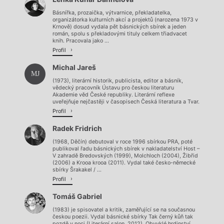
Básnířka, prozaička, výtvarnice, překladatelka,
organizátorka kulturních akcí a projektů (narozena 1973 v
Krnově) dosud vydala pět básnických sbírek a jeden
román, spolu s překladovými tituly celkem třiadvacet
knih. Pracovala jako ...
Profil
Michal Jareš
MJ
(1973), literární historik, publicista, editor a básník,
vědecký pracovník Ústavu pro českou literaturu
Akademie věd České republiky. Literární reflexe
uveřejňuje nejčastěji v časopisech Česká literatura a Tvar.
Profil
Radek Fridrich
(1968, Děčín) debutoval v roce 1996 sbírkou PRA, poté
publikoval řadu básnických sbírek v nakladatelství Host –
V zahradě Bredovských (1999), Molchloch (2004), Žibřid
(2006) a Krooa krooa (2011). Vydal také česko-německé
sbírky Šrakakel / ...
Profil
Tomáš Gabriel
(1983) je spisovatel a kritik, zaměřující se na současnou
českou poezii. Vydal básnické sbírky Tak černý kůň tak
pozdě v noci (Literární salon, 2012), Obvyklé hrdinství