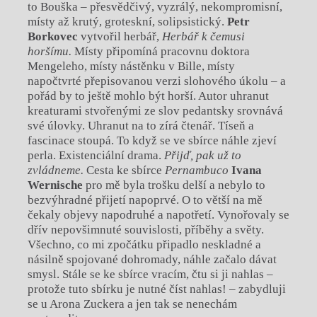
to Bouška – přesvědčivý, vyzrálý, nekompromisní,
místy až krutý, groteskní, solipsistický.
Petr
Borkovec
vytvořil herbář,
Herbář k čemusi
horšímu.
Místy připomíná pracovnu doktora
Mengeleho, místy nástěnku v Bille, místy
napočtvrté přepisovanou verzi slohového úkolu – a
pořád by to ještě mohlo být horší. Autor uhranut
kreaturami stvořenými ze slov pedantsky srovnává
své úlovky. Uhranut na to zírá čtenář. Tíseň a
fascinace stoupá. To když se ve sbírce náhle zjeví
perla. Existenciální drama.
Přijď, pak už to
zvládneme.
Cesta ke sbírce
Pernambuco
Ivana
Wernische
pro mě byla trošku delší a nebylo to
bezvýhradné přijetí napoprvé. O to větší na mě
čekaly objevy napodruhé a napotřetí. Vynořovaly se
dřív nepovšimnuté souvislosti, příběhy a světy.
Všechno, co mi zpočátku připadlo neskladné a
násilně spojované dohromady, náhle začalo dávat
smysl. Stále se ke sbírce vracím, čtu si ji nahlas –
protože tuto sbírku je nutné číst nahlas! – zabydluji
se u Arona Zuckera a jen tak se nenechám