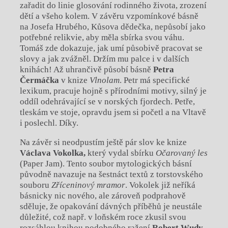
zařadit do linie glosování rodinného života, zrození
dětí a všeho kolem. V závěru vzpomínkové básně
na Josefa Hrubého, Kůsova dědečka, nepůsobí jako
potřebné relikvie, aby měla sbírka svou váhu.
Tomáš zde dokazuje, jak umí působivě pracovat se
slovy a jak zvážněl. Držím mu palce i v dalších
knihách! Až uhrančivě působí básně
Petra
Čermáčka
v knize
Vlnolam
. Petr má specifické
lexikum, pracuje hojně s přírodními motivy, silný je
oddíl odehrávající se v norských fjordech. Petře,
tleskám ve stoje, opravdu jsem si početl a na Vltavě
i poslechl. Díky.
Na závěr si neodpustím ještě pár slov ke knize
Václava Vokolka,
který vydal sbírku
Očarovaný les
(Paper Jam). Tento soubor mytologických básní
původně navazuje na šestnáct textů z torstovského
souboru
Zříceninový mramor
. Vokolek již neříká
básnicky nic nového, ale zároveň podprahově
sděluje, že opakování dávných příběhů je neustále
důležité, což např. v loňském roce zkusil svou
rozsáhlou knihou podobného ražení
Robert Wudy
,