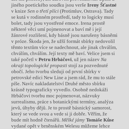
jiného poetického soudku jsou verše
Ireny Šťastné
v knize
Sen o třetí plíci
(Protimluv, Ostrava)
.
Tady
se kutá v rodinném prostředí, tady to logicky musí
bolet, tady jsou vyostřené emoce. Irena prostě
některé věci umí pojmenovat a baví mě i její
žánrové rozlišení, kdy básně jsou narušeny básněmi
v próze. Škoda jen, že užší formát sbírky nedovolil
těmto textům více se nadechnout, ale jinak chválím,
chválím, chválím. Její texty mě baví. Velice jsem si
také početl v
Petru Hrbáčovi
, už jen název
Na
okraji topologické propasti
stojí za pozvednuté
obočí. Jeho tvorbu sleduji od první sbírky v
petrovské edici New Line a jsem rád, že mu to stále
píše. Navíc nakladatelství Druhé město sbírku
krásně typograficky vyvedlo. Osobně nedokáži
Hrbáčovi tvorbu moc pojmenovat, názvuky
surrealismu, práce s botanickými termíny, analýza
jevů, úhyby dějů. Je to prostě básnický samorost,
který se vede svou a vede si ji dobře. Věřím, že
bude mít hodně čtenářů.
Mělké jámy
Tomáše Kůse
vydané opět v brněnském Welesu
můžeme lehce