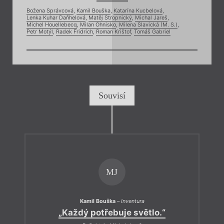
Božena Správcová
,
Kamil Bouška
,
Katarína Kucbelová
,
Lenka Kuhar Daňhelová
,
Matěj Stropnický
,
Michal Jareš
,
Michel Houellebecq
,
Milan Ohnisko
,
Milena Slavická (M. S.)
,
Petr Motýl
,
Radek Fridrich
,
Roman Krištof
,
Tomáš Gabriel
Souvisí
MJ
Kamil Bouška
–
Inventura
„Každý potřebuje světlo.“