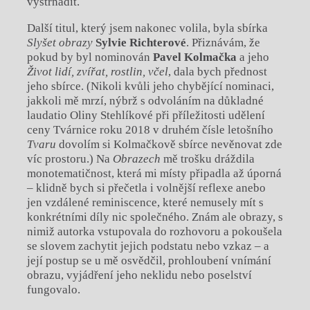
vystrnadit.
Další titul, který jsem nakonec volila, byla sbírka
Slyšet obrazy
Sylvie Richterové
. Přiznávám, že
pokud by byl nominován
Pavel Kolmačka
a jeho
Život lidí, zvířat, rostlin, včel
, dala bych přednost
jeho sbírce. (Nikoli kvůli jeho chybějící nominaci,
jakkoli mě mrzí, nýbrž s odvoláním na důkladné
laudatio Oliny Stehlíkové při příležitosti udělení
ceny Tvárnice roku 2018 v druhém čísle letošního
Tvaru
dovolím si Kolmačkově sbírce nevěnovat zde
víc prostoru.) Na
Obrazech
mě trošku dráždila
monotematičnost, která mi místy připadla až úporná
– klidně bych si přečetla i volnější reflexe anebo
jen vzdálené reminiscence, které nemusely mít s
konkrétními díly nic společného. Znám ale obrazy, s
nimiž autorka vstupovala do rozhovoru a pokoušela
se slovem zachytit jejich podstatu nebo vzkaz – a
její postup se u mě osvědčil, prohloubení vnímání
obrazu, vyjádření jeho neklidu nebo poselství
fungovalo.