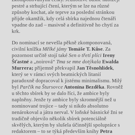
pestré a strhující čtení, kterým se lze na různé
způsoby kochat, ale teprve za poslední stránkou
přijde okamžik, kdy celá sbírka najednou čtenáři
vpadne do zad – masivně a definitivně ho chytí za
krk.
Do nominací se nevešla pěkně zkomponovaná,
civilní knížka
Mělké jámy
Tomáše T. Kůse
. Za
pozornost určitě stojí také
Sen o třetí plíci
Ireny
Šťastné
a „noirová“
Tma se mne dotýkala
Ewalda
Murrera;
příjemně překvapil
Jan Těsnohlídek
,
který se v rámci svých beatnických litanií
paradoxně dopracoval k jistému minimalismu. Milý
byl
Parčík na Štursovce
Antonína Bezděka
. Rovněž
u těchto sbírek by se dalo říci, že ambice byly
naplněny. Jenže ty ambice byly skromnější než u
nominované trojice – tady si nikdo absolutno
nenárokoval a játra nerval. V loňské básnické žni se
tradičně objevilo několik sbírek potenciálně
skvělých, kterým by slušela účinnější spolupráce s
redaktorem – to se týká především knihy
Petra