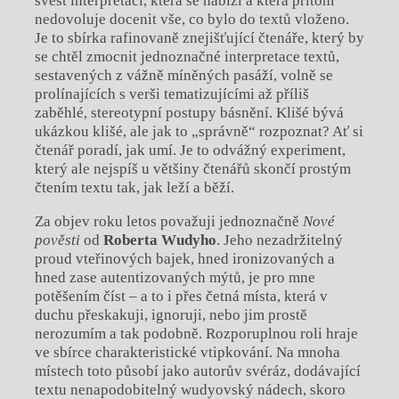
svést interpretací, která se nabízí a která přitom
nedovoluje docenit vše, co bylo do textů vloženo.
Je to sbírka rafinovaně znejišťující čtenáře, který by
se chtěl zmocnit jednoznačné interpretace textů,
sestavených z vážně míněných pasáží, volně se
prolínajících s verši tematizujícími až příliš
zaběhlé, stereotypní postupy básnění. Klišé bývá
ukázkou klišé, ale jak to „správně“ rozpoznat? Ať si
čtenář poradí, jak umí. Je to odvážný experiment,
který ale nejspíš u většiny čtenářů skončí prostým
čtením textu tak, jak leží a běží.
Za objev roku letos považuji jednoznačně
Nové
pověsti
od
Roberta Wudyho
. Jeho nezadržitelný
proud vteřinových bajek, hned ironizovaných a
hned zase autentizovaných mýtů, je pro mne
potěšením číst – a to i přes četná místa, která v
duchu přeskakuji, ignoruji, nebo jim prostě
nerozumím a tak podobně. Rozporuplnou roli hraje
ve sbírce charakteristické vtipkování. Na mnoha
místech toto působí jako autorův svéráz, dodávající
textu nenapodobitelný wudyovský nádech, skoro