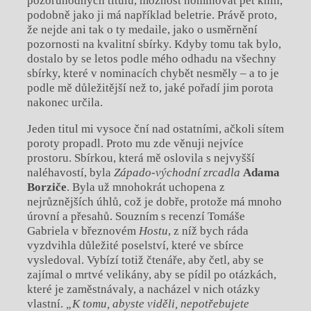
pozoruhodných titulů, možnost nominovat pět knih,
podobně jako ji má například beletrie. Právě proto,
že nejde ani tak o ty medaile, jako o usměrnění
pozornosti na kvalitní sbírky. Kdyby tomu tak bylo,
dostalo by se letos podle mého odhadu na všechny
sbírky, které v nominacích chybět nesměly – a to je
podle mě důležitější než to, jaké pořadí jim porota
nakonec určila.
Jeden titul mi vysoce ční nad ostatními, ačkoli sítem
poroty propadl. Proto mu zde věnuji nejvíce
prostoru. Sbírkou, která mě oslovila s nejvyšší
naléhavostí, byla
Západo-východní zrcadla
Adama
Borziče
. Byla už mnohokrát uchopena z
nejrůznějších úhlů, což je dobře, protože má mnoho
úrovní a přesahů. Souzním s recenzí Tomáše
Gabriela v březnovém
Hostu
, z níž bych ráda
vyzdvihla důležité poselství, které ve sbírce
vysledoval. Vybízí totiž čtenáře, aby četl, aby se
zajímal o mrtvé velikány, aby se pídil po otázkách,
které je zaměstnávaly, a nacházel v nich otázky
vlastní.
„K tomu, abyste viděli, nepotřebujete