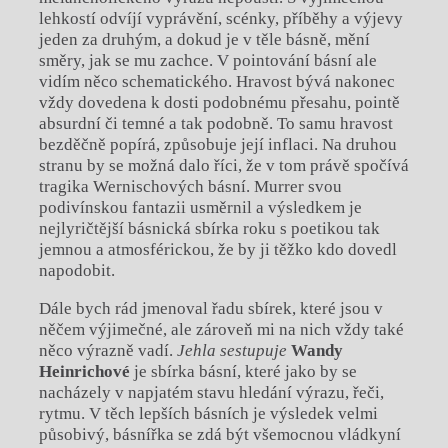
lehkostí odvíjí vyprávění, scénky, příběhy a výjevy
jeden za druhým, a dokud je v těle básně, mění
směry, jak se mu zachce. V pointování básní ale
vidím něco schematického. Hravost bývá nakonec
vždy dovedena k dosti podobnému přesahu, pointě
absurdní či temné a tak podobně. To samu hravost
bezděčně popírá, způsobuje její inflaci. Na druhou
stranu by se možná dalo říci, že v tom právě spočívá
tragika Wernischových básní. Murrer svou
podivínskou fantazii usměrnil a výsledkem je
nejlyričtější básnická sbírka roku s poetikou tak
jemnou a atmosférickou, že by ji těžko kdo dovedl
napodobit.
Dále bych rád jmenoval řadu sbírek, které jsou v
něčem výjimečné, ale zároveň mi na nich vždy také
něco výrazně vadí.
Jehla sestupuje
Wandy
Heinrichové
je sbírka básní, které jako by se
nacházely v napjatém stavu hledání výrazu, řeči,
rytmu. V těch lepších básních je výsledek velmi
působivý, básnířka se zdá být všemocnou vládkyní