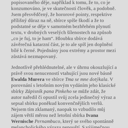
popisovaného děje, například k tomu, že to, co je
konzumováno, je ve skutečnosti člověk, a podobně.
Jsem přesvědčený, že hororové pointy, respektive
přílišný důraz na ně, sbírce spíše škodí a že to
podstatné se děje v samotném bezbřehém plynutí
textu, v drobných veselých šílenostech na způsob
„co je fuj, to je ham“. Hloubku sbírce dodává
závěrečná katarzní část, je to ale spíš jen doplnění
bílé k černé. Pojednány jsou extrémy a prostor mezi
zůstává nezmapovaný.
Jednotlivě přehlédnutelné, ale v úhrnu okouzlující a
právě svou nenuceností vtahující jsou nové básně
Ewalda Murera
ve sbírce
Tma se mne dotýkala
. V
porovnání s letošním novým vydáním jeho klasické
sbírky
Zápisník pana Pinkeho
se může zdát, že
autor naředil či opustil svůj zcela jedinečný výraz a
sepsal sbírku poněkud konvenčnějších veršů.
Nejsem tím zklamaný, naopak to vzbudilo můj
zájem větší měrou než letošní sbírka
Ivana
Wernische
Pernambuco
, který se svého spontánně
melancholického výrazu nepouští. S výjimečnou