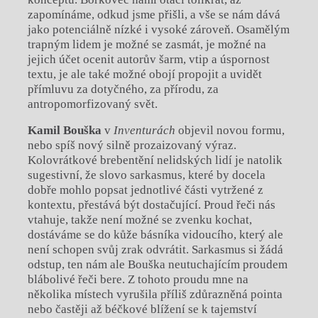
zapomínáme, odkud jsme přišli, a vše se nám dává
jako potenciálně nízké i vysoké zároveň. Osamělým
trapným lidem je možné se zasmát, je možné na
jejich účet ocenit autorův šarm, vtip a úspornost
textu, je ale také možné obojí propojit a uvidět
přímluvu za dotyčného, za přírodu, za
antropomorfizovaný svět.
Kamil Bouška
v
Inventurách
objevil novou formu,
nebo spíš nový silně prozaizovaný výraz.
Kolovrátkové brebentění nelidských lidí je natolik
sugestivní, že slovo sarkasmus, které by docela
dobře mohlo popsat jednotlivé části vytržené z
kontextu, přestává být dostačující. Proud řeči nás
vtahuje, takže není možné se zvenku kochat,
dostáváme se do kůže básníka vidoucího, který ale
není schopen svůj zrak odvrátit. Sarkasmus si žádá
odstup, ten nám ale Bouška neutuchajícím proudem
blábolivé řeči bere. Z tohoto proudu mne na
několika místech vyrušila příliš zdůrazněná pointa
nebo častěji až béčkové blížení se k tajemství