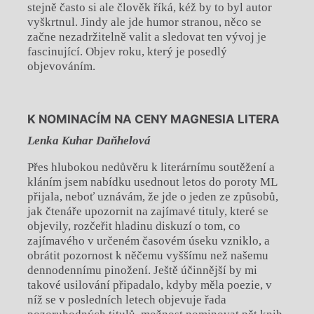
stejně často si ale člověk říká, kéž by to byl autor
vyškrtnul. Jindy ale jde humor stranou, něco se
začne nezadržitelně valit a sledovat ten vývoj je
fascinující. Objev roku, který je posedlý
objevováním.
K NOMINACÍM NA CENY MAGNESIA LITERA
Lenka Kuhar Daňhelová
Přes hlubokou nedůvěru k literárnímu soutěžení a
kláním jsem nabídku usednout letos do poroty ML
přijala, neboť uznávám, že jde o jeden ze způsobů,
jak čtenáře upozornit na zajímavé tituly, které se
objevily, rozčeřit hladinu diskuzí o tom, co
zajímavého v určeném časovém úseku vzniklo, a
obrátit pozornost k něčemu vyššímu než našemu
dennodennímu pinožení. Ještě účinnější by mi
takové usilování připadalo, kdyby měla poezie, v
níž se v posledních letech objevuje řada