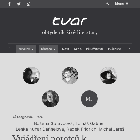
Menu
obtýdeník živé literatury
Rubriky
Témata
Ravt
Akce
Příležitosti
Tvárnice
Archiv
Beletrie
Ženy v katolické literatuře
Drobná publicistika
Právě vychází
Esejistika
Mauzoleum
Recenze a reflexe
Divadlo
Reportáže
Historie kolonialismu
Rozhovory
Dokument
MJ
Výroční ceny
Magnesia Litera
Božena Správcová
,
Tomáš Gabriel
,
Lenka Kuhar Daňhelová
,
Radek Fridrich
,
Michal Jareš
Vyjádření porotců k