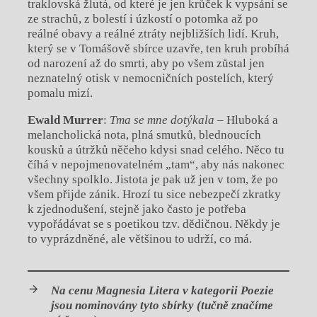
traklovská žlutá, od které je jen krůček k vypsání se
ze strachů, z bolestí i úzkostí o potomka až po
reálné obavy a reálné ztráty nejbližších lidí. Kruh,
který se v Tomášově sbírce uzavře, ten kruh probíhá
od narození až do smrti, aby po všem zůstal jen
neznatelný otisk v nemocničních postelích, který
pomalu mizí.
Ewald Murrer
:
Tma se mne dotýkala –
Hluboká a
melancholická nota, plná smutků, blednoucích
kousků a útržků něčeho kdysi snad celého. Něco tu
číhá v nepojmenovatelném „tam“, aby nás nakonec
všechny spolklo. Jistota je pak už jen v tom, že po
všem přijde zánik. Hrozí tu sice nebezpečí zkratky
k zjednodušení, stejně jako často je potřeba
vypořádávat se s poetikou tzv. dědičnou. Někdy je
to vyprázdněné, ale většinou to udrží, co má.
Na cenu Magnesia Litera v kategorii Poezie
jsou nominovány tyto sbírky (tučně značíme