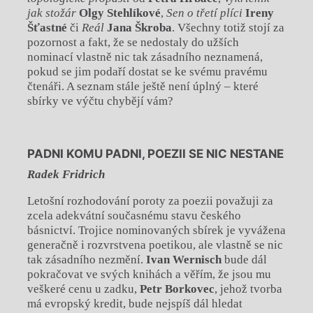
jak stožár
Olgy Stehlíkové
,
Sen o třetí plíci
Ireny
Šťastné
či
Reál
Jana Škroba
. Všechny totiž stojí za
pozornost a fakt, že se nedostaly do užších
nominací vlastně nic tak zásadního neznamená,
pokud se jim podaří dostat se ke svému pravému
čtenáři. A seznam stále ještě není úplný – které
sbírky ve výčtu chybějí vám?
PADNI KOMU PADNI, POEZII SE NIC NESTANE
Radek Fridrich
Letošní rozhodování poroty za poezii považuji za
zcela adekvátní současnému stavu českého
básnictví. Trojice nominovaných sbírek je vyvážena
generačně i rozvrstvena poetikou, ale vlastně se nic
tak zásadního nezmění.
Ivan Wernisch
bude dál
pokračovat ve svých knihách a věřím, že jsou mu
veškeré cenu u zadku,
Petr Borkovec
, jehož tvorba
má evropský kredit, bude nejspíš dál hledat