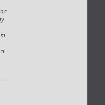
 na
ny
ím
rt