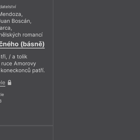
datelství
 Mendoza
,
Juan Boscán
,
arca
,
anělských romancí
ičného (básně)
i, / a tolik
 v ruce Amorovy
u koneckonců patří.
ele
ie
8