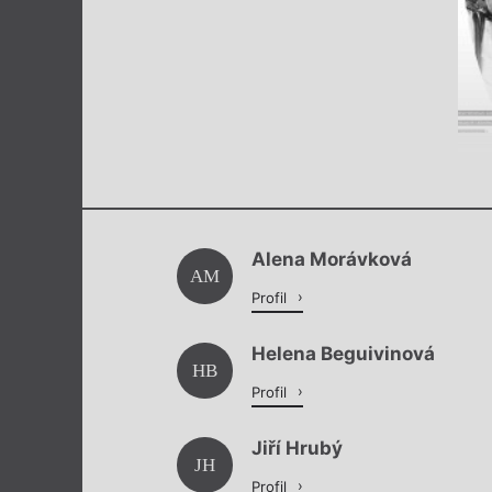
Alena Morávková
AM
Profil
Helena Beguivinová
HB
Profil
Jiří Hrubý
JH
Profil