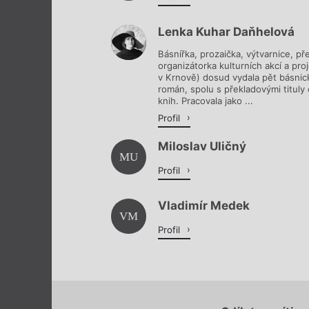
Lenka Kuhar Daňhelová
Básnířka, prozaička, výtvarnice, př
organizátorka kulturních akcí a pr
v Krnově) dosud vydala pět básnic
román, spolu s překladovými tituly
knih. Pracovala jako ...
Profil
Miloslav Uličný
MU
Profil
Vladimír Medek
VM
Profil