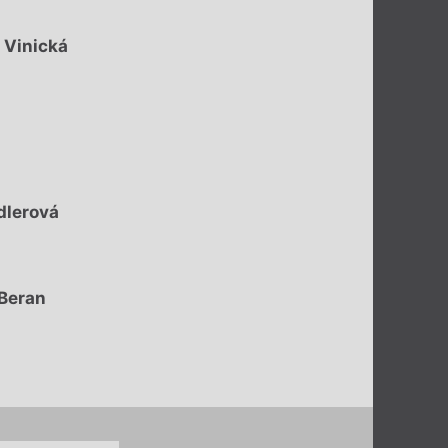
 Vinická
dlerová
Beran