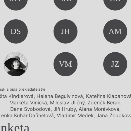
y
DS
JH
AM
VM
JZ
esk a bída překladatelství
Rita Kindlerová
,
Helena Beguivinová
,
Kateřina Klabanov
Markéta Vinická
,
Miloslav Uličný
,
Zdeněk Beran
,
Dana Svobodová
,
Jiří Hrubý
,
Alena Morávková
,
Lenka Kuhar Daňhelová
,
Vladimír Medek
,
Jana Zoubkov
nketa