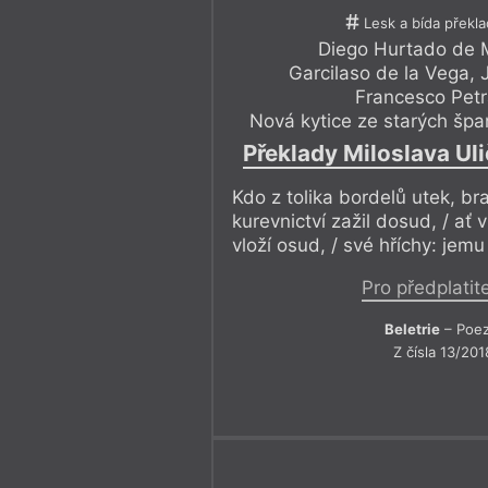
Lesk a bída překla
Diego Hurtado de
Garcilaso de la Vega
,
Francesco Petr
Nová kytice ze starých šp
Překlady Miloslava Ul
Kdo z tolika bordelů utek, bratř
kurevnictví zažil dosud, / ať
vloží osud, / své hříchy: jem
Pro předplatit
Beletrie
– Poez
Z čísla 13/201