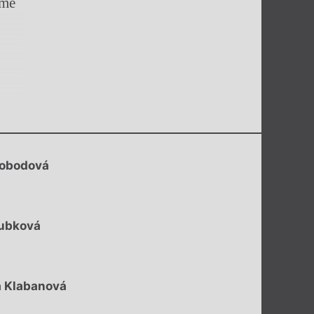
áme
vobodová
ubková
a Klabanová