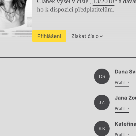
Článek vyšel v čísle „
13/2018
“ a dáv
ho k dispozici předplatitelům.
Přihlášení
Získat číslo
Chviličku.
Dana S
Načítá se.
DS
Profil
Jana Zo
JZ
Profil
Kateřin
KK
Profil