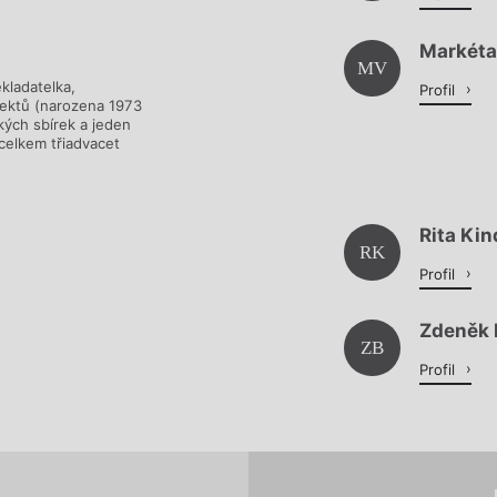
Markéta
MV
ekladatelka,
Profil
ojektů (narozena 1973
kých sbírek a jeden
 celkem třiadvacet
Rita Kin
RK
Profil
Zdeněk 
ZB
Profil