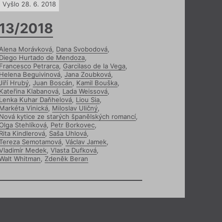
Vyšlo 28. 6. 2018
13/2018
Alena Morávková
,
Dana Svobodová
,
Diego Hurtado de Mendoza
,
Francesco Petrarca
,
Garcilaso de la Vega
,
Helena Beguivinová
,
Jana Zoubková
,
Jiří Hrubý
,
Juan Boscán
,
Kamil Bouška
,
Kateřina Klabanová
,
Lada Weissová
,
Lenka Kuhar Daňhelová
,
Liou Sia
,
Markéta Vinická
,
Miloslav Uličný
,
Nová kytice ze starých španělských romancí
,
Olga Stehlíková
,
Petr Borkovec
,
Rita Kindlerová
,
Saša Uhlová
,
Tereza Semotamová
,
Václav Jamek
,
Vladimír Medek
,
Vlasta Dufková
,
Walt Whitman
,
Zdeněk Beran