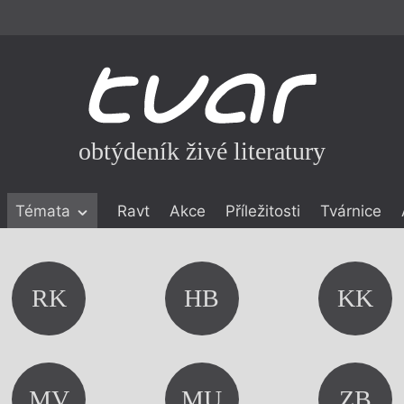
obtýdeník živé literatury
Témata
Ravt
Akce
Příležitosti
Tvárnice
ické literatuře
icistika
zí
RK
HB
KK
eflexe
onialismu
MV
MU
ZB