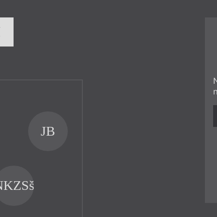
í
JB
NKZSšR