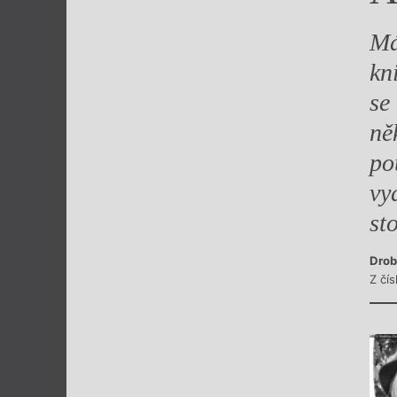
Má
kn
se
ně
po
vy
sto
Drob
Z čís