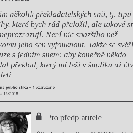
m několik překladatelských snů, tj. tipů
ihy, které bych rád přeložil, ale takové s
 neprozrazují. Není nic snazšího než
komu jeho sen vyfouknout. Takže se svěř
uze s jedním snem: aby konečně někdo
dal překlad, který mi leží v šuplíku už čtv
letí.
ná publicistika
– Nezařazené
la 13/2018
Pro předplatitele