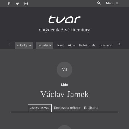
Menu
obtýdeník živé literatury
Rubriky
Témata
Ravt
Akce
Příležitosti
Tvárnice
Archiv
Beletrie
Ženy v katolické literatuře
Drobná publicistika
Právě vychází
Esejistika
Mauzoleum
VJ
Recenze a reflexe
Divadlo
Reportáže
Historie kolonialismu
Rozhovory
Dokument
Lidé
Výroční ceny
Václav Jamek
Recenze a reflexe
Esejistika
Václav Jamek