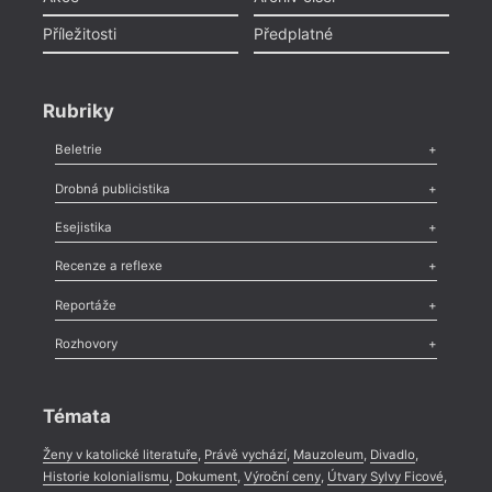
Příležitosti
Předplatné
Rubriky
Beletrie
Poezie
,
Próza
,
Dokumenty
,
Drama
,
Celá rubrika
Drobná publicistika
Odlesk
,
Zasláno
,
Nezařazené
,
Novinky v Tvaru
,
Slovo
,
Výročí
,
Esejistika
Nekrolog
,
Glosa
,
Sloupek
,
Pozvánka
,
Literární soutěž
,
Komentář
,
Celá rubrika
Esej
,
Pádlo
,
Úvaha
,
Texty
,
Studie
,
Celá rubrika
Recenze a reflexe
Recenze
,
Dvakrát
,
Horké párky
,
969 slov o próze
,
Reportáže
Méně slov o próze
,
Celá rubrika
Literární zítřky
,
Reportáž
,
Literární život
,
Divadlo
,
Kritický ohlas
,
Rozhovory
Celá rubrika
Rozhovor
,
Anketa
,
Celá rubrika
Témata
Ženy v katolické literatuře
,
Právě vychází
,
Mauzoleum
,
Divadlo
,
Historie kolonialismu
,
Dokument
,
Výroční ceny
,
Útvary Sylvy Ficové
,