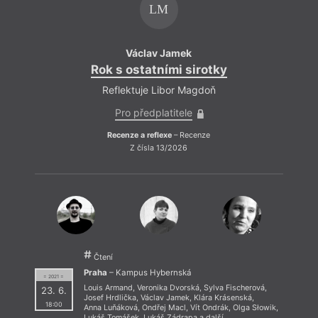
LM
Václav Jamek
Rok s ostatními sirotky
Rok 
Reflektuje Libor Magdoň
Ref
Pro předplatitele
Recenze a reflexe
– Recenze
Re
Z čísla 13/2026
Čtení
Praha
– Kampus Hybernská
= 2021 =
Louis Armand
,
Veronika Dvorská
,
Sylva Fischerová
,
23. 6.
Josef Hrdlička
,
Václav Jamek
,
Klára Krásenská
,
18:00
Anna Luňáková
,
Ondřej Macl
,
Vít Ondrák
,
Olga Słowik
,
Lukáš Tomášek
,
Lukáš Zádrapa
a další