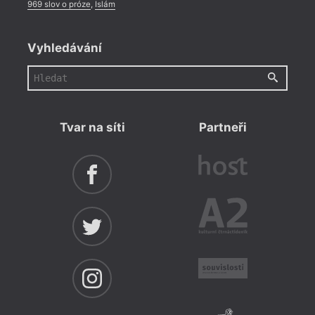
969 slov o próze
,
Islám
Vyhledávání
Tvar na síti
Partneři