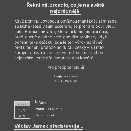
Řekni mi, zrcadlo, co je na světě
nejzrádnější
Když pominu Joyceovu obtížnou mánii brát sám sebe
za Boha (sese Deum asserere; se prendre pour Dieu;
себя Богом считать), která mi konečně ujasňuje,
proč je mně osobně celé jeho dílo protivné, když
pominu také otázku, zda je ten výrok správně
přetlumočen, protože ho tu čtu česky – s tímto
zářným pokynem se rázem ocitáme na druhém,
nejzazším konci překladatelského konání.
Pro předplatitele
Esejistika
– Esej
Z čísla 13/2018
Čtení
= 2017 =
Praha
– Vila Pellé
14. 11.
Václav Jamek
18:00
Václav Jamek představuje…