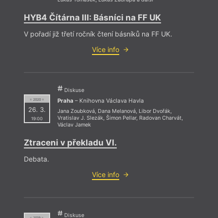
HYB4 Čítárna III: Básníci na FF UK
V pořadí již třetí ročník čtení básníků na FF UK.
Více info
Diskuse
Praha
– Knihovna Václava Havla
= 2020 =
26. 3.
Jana Zoubková
,
Dana Melanová
,
Libor Dvořák
,
Vratislav J. Slezák
,
Šimon Pellar
,
Radovan Charvát
,
19:00
Václav Jamek
Ztraceni v překladu VI.
Debata.
Více info
Diskuse
= 2019 =