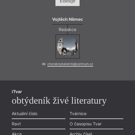
Edituje
Vojtěch Němec
Redakce
chorobnybeletrik@centrum.cz
iTvar
obtýdeník živé literatury
Aktuální číslo
Tvárnice
Ravt
O časopisu Tvar
Akce
Archiv čísel