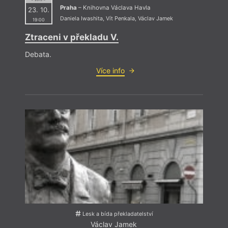
Praha
– Knihovna Václava Havla
23. 10.
Daniela Iwashita
,
Vít Penkala
,
Václav Jamek
19:00
Ztraceni v překladu V.
Debata.
Více info
Lesk a bída překladatelství
Václav Jamek