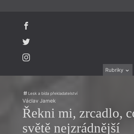
Rubriky
Beletrie
Ženy v katol
Drobná publ
Právě vychá
Lesk a bída překladatelství
Václav Jamek
Esejistika
Mauzoleum
Řekni mi, zrcadlo, c
Recenze a r
Divadlo
Reportáže
Historie kol
světě nejzrádnější
Rozhovory
Dokument