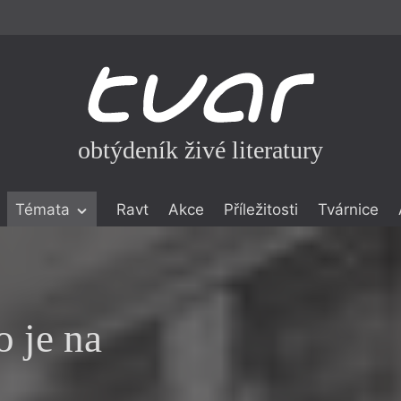
obtýdeník živé literatury
Témata
Ravt
Akce
Příležitosti
Tvárnice
ické literatuře
icistika
zí
o je na
eflexe
onialismu