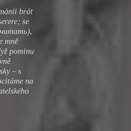
y
mánii brát
erere; se
считать),
je mně
když pominu
ávně
sky – s
ocitáme na
atelského