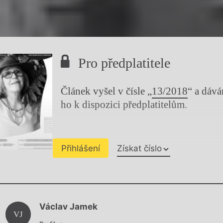
Pro předplatitele
Článek vyšel v čísle „
13/2018
“ a dáv
ho k dispozici předplatitelům.
Přihlášení
Získat číslo
Chviličku.
Václav Jamek
Načítá se.
VJ