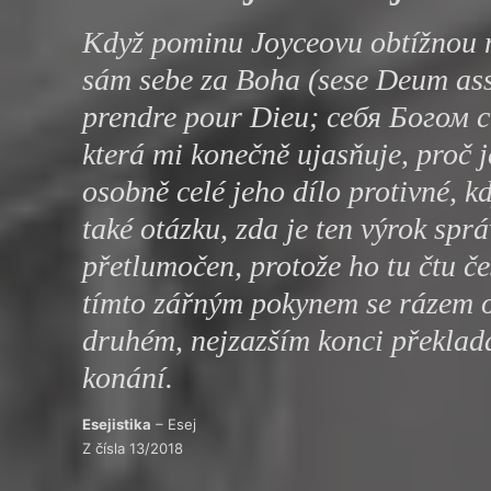
Výroční cen
Když pominu Joyceovu obtížnou 
sám sebe za Boha (sese Deum ass
prendre pour Dieu; себя Богом 
která mi konečně ujasňuje, proč 
osobně celé jeho dílo protivné, 
také otázku, zda je ten výrok spr
přetlumočen, protože ho tu čtu če
tímto zářným pokynem se rázem 
druhém, nejzazším konci překlad
konání.
Esejistika
– Esej
Z čísla 13/2018