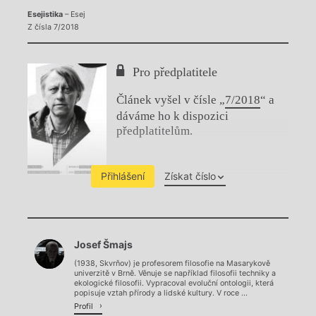
Esejistika
– Esej
Z čísla 7/2018
Pro předplatitele
Článek vyšel v čísle „
7/2018
“ a
dáváme ho k dispozici
předplatitelům.
Přihlášení
Získat číslo
Chviličku.
Josef Šmajs
Načítá se.
(1938, Skvrňov) je profesorem filosofie na Masarykově
univerzitě v Brně. Věnuje se například filosofii techniky a
ekologické filosofii. Vypracoval evoluční ontologii, která
popisuje vztah přírody a lidské kultury. V roce ...
Profil