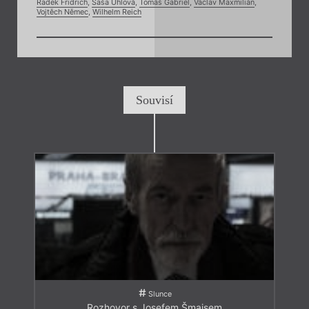
Radek Fridrich
,
Saša Uhlová
,
Tomáš Gabriel
,
Václav Maxmilián
,
Vojtěch Němec
,
Wilhelm Reich
Souvisí
Slunce
Rozhovor s Josefem Šmajsem