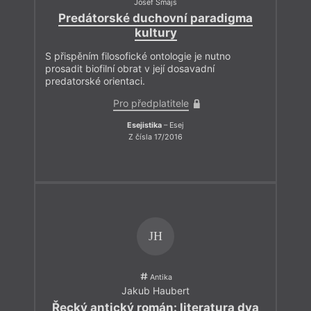
Josef Šmajs
Predátorské duchovní paradigma
kultury
S přispěním filosofické ontologie je nutno
prosadit biofilní obrat v její dosavadní
predatorské orientaci.
Pro předplatitele
Esejistika
– Esej
Z čísla 17/2016
JH
Antika
Jakub Haubert
Řecký antický román: literatura dva