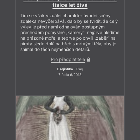
tisíce let živá
Tím se však vizuální charakter úvodní scény
zdaleka nevyčerpává, dalo by se tvrdit, že celý
výjev je před námi odhalován postupným
přechodem pomyslné „kamery“: nejprve hledíme
na prázdné moře, a teprve po chvíli „záběr“ na
piráty sjede dolů na břeh s mrtvými těly, aby je
snímal do těch nejmenších detailů.
Pro předplatitele
Esejistika
– Esej
Z čísla 6/2018