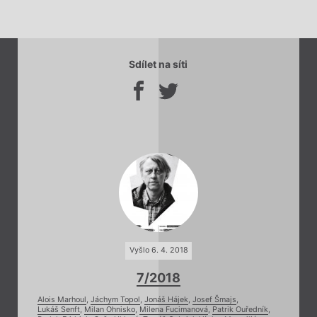
Sdílet na síti
Vyšlo 6. 4. 2018
7/2018
Alois Marhoul
,
Jáchym Topol
,
Jonáš Hájek
,
Josef Šmajs
,
Lukáš Senft
,
Milan Ohnisko
,
Milena Fucimanová
,
Patrik Ouředník
,