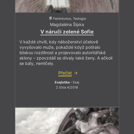
Feminismus, Teologie
Magdaléna Šipka
V náruči zelené Sofie
V každé chvíli, kdy náboženství účelově
vyvyšovalo muže, pokaždé když potíralo
lidskou rozdílnost a projevovalo autoritářské
sklony – zpovzdálí se dívaly také ženy. A ačkoli
se bály, nemlčely.
Přečíst
Esejistika
– Esej
Z čísla 4/2018