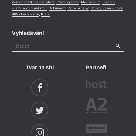
Ženy v katolické literatuře
,
Právě vychází
,
Mauzoleum
,
Divadlo
,
Historie kolonialismu
,
Dokument
,
Výroční ceny
,
Útvary Sylvy Ficové
,
969 slov o próze
,
Islám
Vyhledávání
Tvar na síti
Partneři