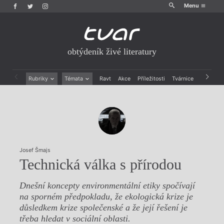
Menu
obtýdeník živé literatury
Rubriky
Témata
Ravt
Akce
Příležitosti
Tvárnice
Archiv
Beletrie
Ženy v katolické literatuře
Drobná publicistika
Právě vychází
Esejistika
Mauzoleum
Recenze a reflexe
Divadlo
Reportáže
Historie kolonialismu
Rozhovory
Dokument
Josef Šmajs
Výroční ceny
Technická válka s přírodou
Dnešní koncepty environmentální etiky spočívají
na sporném předpokladu, že ekologická krize je
důsledkem krize společenské a že její řešení je
třeba hledat v sociální oblasti.