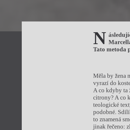
N
ásledují
Marcella
Tato metoda p
Měla by žena n
vyrazí do kost
A co kdyby ta 
citrony? A co 
teologické tex
podobné. Sdílí
to znamená smě
jinak řečeno: z