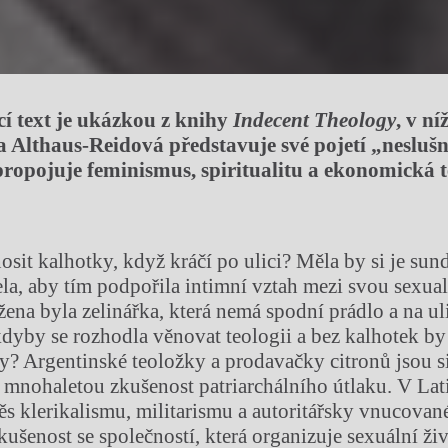
cí text je ukázkou z knihy
Indecent Theology
, v ní
 Althaus-Reidová představuje své pojetí „neslušné
ropojuje feminismus, spiritualitu a ekonomická 
osit kalhotky, když kráčí po ulici? Měla by si je sun
ela, aby tím podpořila intimní vztah mezi svou sexu
žena byla zelinářka, která nemá spodní prádlo a na ul
kdyby se rozhodla věnovat teologii a bez kalhotek by
ty? Argentinské teoložky a prodavačky citronů jsou s
 mnohaletou zkušenost patriarchálního útlaku. V La
s klerikalismu, militarismu a autoritářsky vnucovan
kušenost se společností, která organizuje sexuální živ