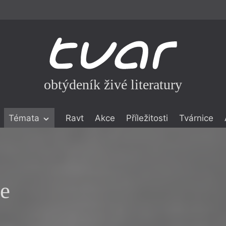
obtýdeník živé literatury
Témata
Ravt
Akce
Příležitosti
Tvárnice
ické literatuře
icistika
zí
ie
eflexe
onialismu