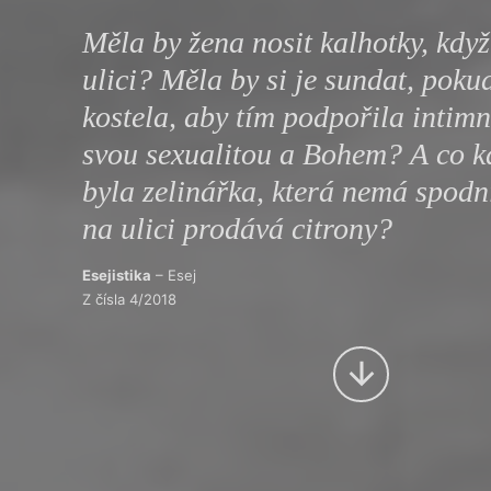
Výroční cen
Měla by žena nosit kalhotky, když
ulici? Měla by si je sundat, poku
kostela, aby tím podpořila intimn
svou sexualitou a Bohem? A co k
byla zelinářka, která nemá spodn
na ulici prodává citrony?
Esejistika
– Esej
Z čísla 4/2018