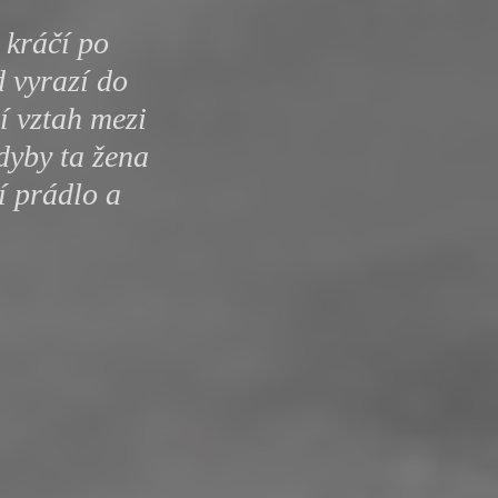
y
 kráčí po
d vyrazí do
í vztah mezi
dyby ta žena
í prádlo a