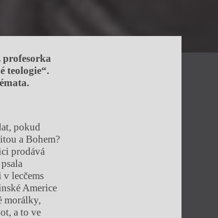
ž profesorka
 teologie“.
témata.
dat, pokud
alitou a Bohem?
ici prodává
 psala
i v lecčems
tinské Americe
é morálky,
ot, a to ve